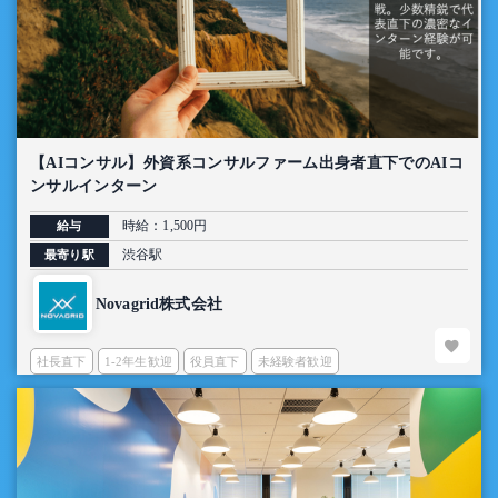
【AIコンサル】外資系コンサルファーム出身者直下でのAIコ
ンサルインターン
時給：1,500円
給与
渋谷駅
最寄り駅
Novagrid株式会社
社長直下
1-2年生歓迎
役員直下
未経験者歓迎