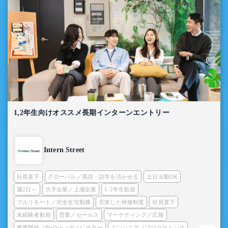
1,2年生向けオススメ長期インターンエントリー
Intern Street
社長直下
グローバル／英語・語学を活かせる
土日出勤OK
週2日～
大手企業／上場企業
1-2年生歓迎
フルリモート／完全在宅勤務
充実した研修制度
役員直下
未経験者歓迎
営業／セールス
マーケティング／広報
事業開発／BizDev／ディレクター
エンジニア／プログラミング