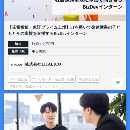
【児童福祉・東証プライム上場】ITを用いて発達障害の子ど
もとその家族を支援するBizDevインターン
時給：1,230円
給与
中目黒駅
最寄り駅
株式会社LITALICO
1-2年生歓迎
フルリモート／完全在宅勤務
未経験者歓迎
事業開発／BizDev／ディレクター