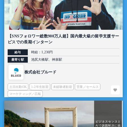
【SNSフォロワー総数900万人超】国内最大級の留学支援サー
ビスでの長期インターン
時給：1,230円
給与
池尻大橋駅、神泉駅
最寄り駅
株式会社ブルード
土日出勤OK
1-2年生歓迎
未経験者歓迎
営業／セールス
マーケティング／広報