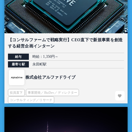
【コンサルファームで戦略実行】CEO直下で新規事業を創造
する経営企画インターン
時給：1,350円～
給与
永田町駅
最寄り駅
株式会社アルファドライブ
役員直下
事業開発／BizDev／ディレクター
コンサルティング／リサーチ