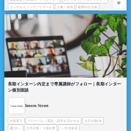
コンサルティング／リサーチ
人事／採用
夜間出社可能
長期インターン内定まで専属講師がフォロー｜長期インター
ン個別面談
Intern Street
社長直下
グローバル／英語・語学を活かせる
土日出勤OK
週2日～
大手企業／上場企業
1-2年生歓迎