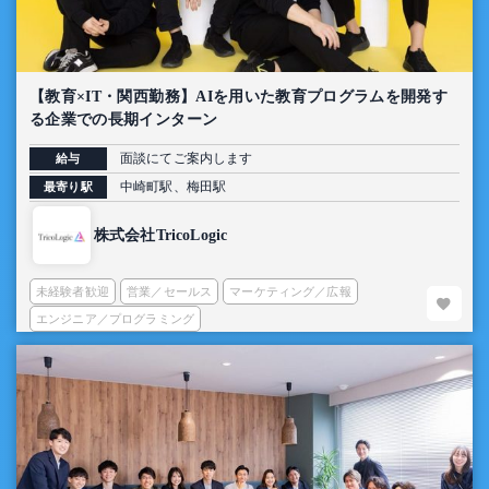
【教育×IT・関西勤務】AIを用いた教育プログラムを開発す
る企業での長期インターン
面談にてご案内します
給与
中崎町駅、梅田駅
最寄り駅
株式会社TricoLogic
未経験者歓迎
営業／セールス
マーケティング／広報
エンジニア／プログラミング