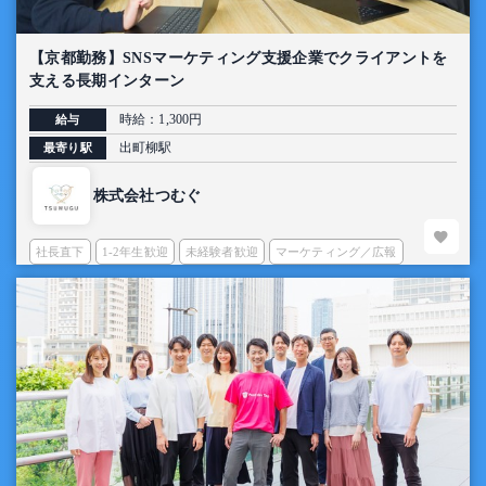
【京都勤務】SNSマーケティング支援企業でクライアントを
支える長期インターン
時給：1,300円
給与
出町柳駅
最寄り駅
株式会社つむぐ
社長直下
1-2年生歓迎
未経験者歓迎
マーケティング／広報