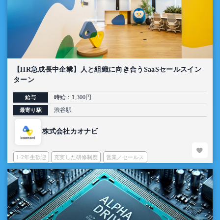
【HR急成長中企業】人と組織に向き合うSaaSセールスイン
ターン
時給：1,300円
給与
渋谷駅
最寄り駅
株式会社カオナビ
1-2年生歓迎
充実した研修制度
営業／セールス