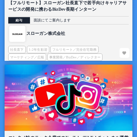
【フルリモート】スローガン社長直下で若手向けキャリアサ
ービスの開発に携わるBizDev長期インターン
面談にてご案内します
給与
スローガン株式会社
社長直下
1-2年生歓迎
フルリモート／完全在宅勤務
マーケティング／広報
事業開発／BizDev／ディレクター