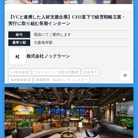
【VCと連携した人材支援企業】CEO直下で経営戦略立案・
実行に取り組む長期インターン
面談にてご案内します
給与
大森海岸駅
最寄り駅
株式会社ノックラーン
1-2年生歓迎
フルリモート／完全在宅勤務
役員直下
未経験者歓迎
事業開発／BizDev／ディレクター