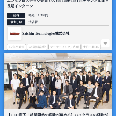
エンタメ軸のテック企業でのYouTube/TikTokチャンネル運営
長期インターン
時給：1,300円
給与
渋谷駅
最寄り駅
Saishin Technologies株式会社
1-2年生歓迎
未経験者歓迎
マーケティング／広報
土日出勤OK
【CEO直下！起業同然の経験が積める】ハイクラスの経験が