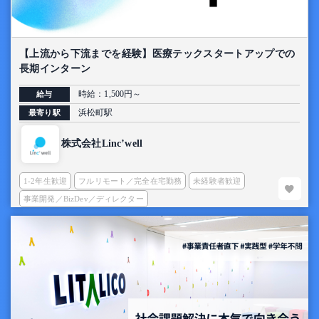
【上流から下流までを経験】医療テックスタートアップでの
長期インターン
時給：1,500円～
給与
浜松町駅
最寄り駅
株式会社Linc’well
1-2年生歓迎
フルリモート／完全在宅勤務
未経験者歓迎
事業開発／BizDev／ディレクター