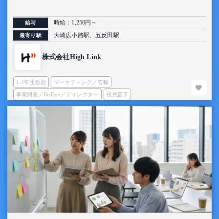
時給：1,250円～
給与
大崎広小路駅、五反田駅
最寄り駅
株式会社High Link
1-2年生歓迎
マーケティング／広報
事業開発／BizDev／ディレクター
役員直下