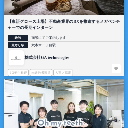
【東証グロース上場】不動産業界のDXを推進するメガベンチ
ャーでの長期インターン
面談にてご案内します
給与
六本木一丁目駅
最寄り駅
株式会社GA technologies
1-2年生歓迎
未経験者歓迎
人事／採用