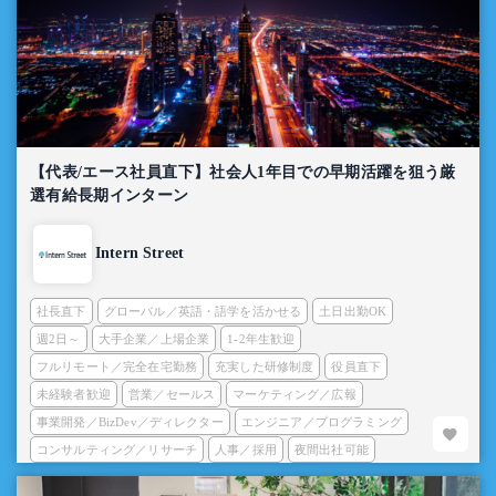
【代表/エース社員直下】社会人1年目での早期活躍を狙う厳
選有給長期インターン
Intern Street
社長直下
グローバル／英語・語学を活かせる
土日出勤OK
週2日～
大手企業／上場企業
1-2年生歓迎
フルリモート／完全在宅勤務
充実した研修制度
役員直下
未経験者歓迎
営業／セールス
マーケティング／広報
事業開発／BizDev／ディレクター
エンジニア／プログラミング
コンサルティング／リサーチ
人事／採用
夜間出社可能