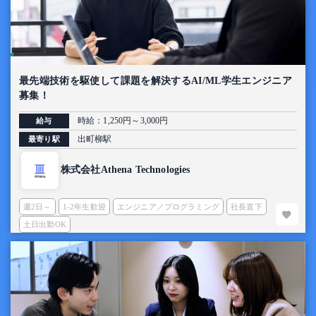
最先端技術を駆使して課題を解決するAI/ML学生エンジニア
募集！
時給：1,250円～3,000円
給与
出町柳駅
最寄り駅
株式会社Athena Technologies
週2日～
1-2年生歓迎
エンジニア／プログラミング
社長直下
土日出勤OK