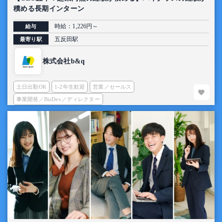
積める長期インターン
時給：1,226円～
給与
五反田駅
最寄り駅
株式会社b&q
土日出勤OK
1-2年生歓迎
営業／セールス
事業開発／BizDev／ディレクター