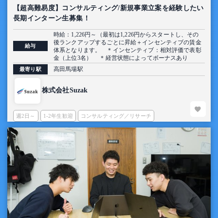
【超高難易度】コンサルティング/新規事業立案を経験したい
長期インターン生募集！
時給：1,226円～（最初は1,226円からスタートし、その
後ランクアップするごとに昇給＋インセンティブの賃金
給与
体系となります。 ＊インセンティブ：相対評価で表彰
金（上位3名） ＊経営状態によってボーナスあり
高田馬場駅
最寄り駅
株式会社Suzak
週2日～
1-2年生歓迎
コンサルティング／リサーチ