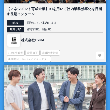
【マネジメント育成企業】AIを用いて社内業務効率化を目指
す長期インターン
面談にてご案内します
給与
都庁前駅、初台駅
最寄り駅
株式会社EVeM
1-2年生歓迎
役員直下
未経験者歓迎
事業開発／BizDev／ディレクター