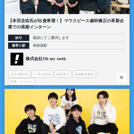
【本田圭佑氏が出資希望！】マウスピース歯科矯正の革新企
業での長期インターン
面談にてご案内します
給与
神楽坂駅
最寄り駅
株式会社Oh my teeth
土日出勤OK
1-2年生歓迎
役員直下
未経験者歓迎
営業／セールス