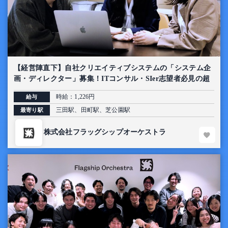
【経営陣直下】自社クリエイティブシステムの「システム企
画・ディレクター」募集！ITコンサル・SIer志望者必見の超
上流インターン【AI導入プロジェクト】
時給：1,226円
給与
三田駅、田町駅、芝公園駅
最寄り駅
株式会社フラッグシップオーケストラ