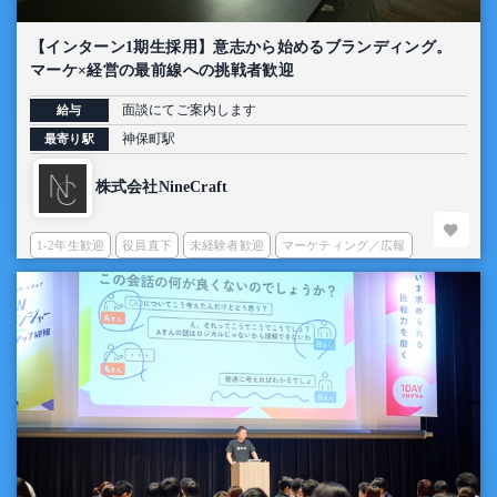
【インターン1期生採用】意志から始めるブランディング。
マーケ×経営の最前線への挑戦者歓迎
面談にてご案内します
給与
神保町駅
最寄り駅
株式会社NineCraft
1-2年生歓迎
役員直下
未経験者歓迎
マーケティング／広報