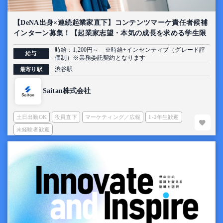
【DeNA出身×連続起業家直下】コンテンツマーケ責任者候補
インターン募集！【起業家志望・本気の成長を求める学生限
定】
時給：1,200円～ ※時給+インセンティブ（グレード評
給与
価制）※業務委託契約となります
渋谷駅
最寄り駅
Saitan株式会社
土日出勤OK
役員直下
マーケティング／広報
1-2年生歓迎
未経験者歓迎