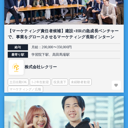
【マーケティング責任者候補】建設×HRの急成長ベンチャー
で、事業をグロースさせるマーケティング長期インターン
月給：200,000〜350,000円
給与
学習院下駅、高田馬場駅
最寄り駅
株式会社レクリー
土日出勤OK
1-2年生歓迎
役員直下
未経験者歓迎
マーケティング／広報