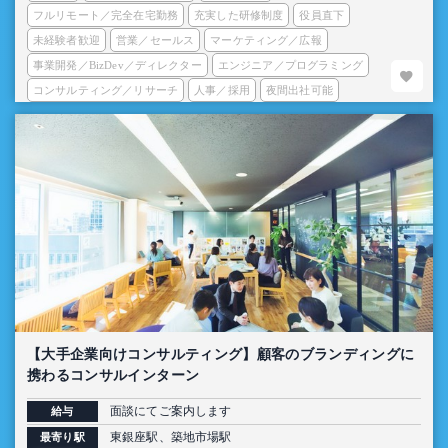
フルリモート／完全在宅勤務
充実した研修制度
役員直下
未経験者歓迎
営業／セールス
マーケティング／広報
事業開発／BizDev／ディレクター
エンジニア／プログラミング
コンサルティング／リサーチ
人事／採用
夜間出社可能
【大手企業向けコンサルティング】顧客のブランディングに
携わるコンサルインターン
面談にてご案内します
給与
東銀座駅、築地市場駅
最寄り駅