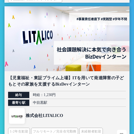
【児童福祉・東証プライム上場】ITを用いて発達障害の子ど
もとその家族を支援するBizDevインターン
時給：1,230円
給与
中目黒駅
最寄り駅
株式会社LITALICO
1-2年生歓迎
フルリモート／完全在宅勤務
未経験者歓迎