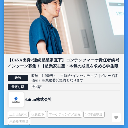
【DeNA出身×連続起業家直下】コンテンツマーケ責任者候補
インターン募集！【起業家志望・本気の成長を求める学生限
定】
時給：1,200円～ ※時給+インセンティブ（グレード評
給与
価制）※業務委託契約となります
渋谷駅
最寄り駅
Saitan株式会社
土日出勤OK
役員直下
マーケティング／広報
1-2年生歓迎
未経験者歓迎