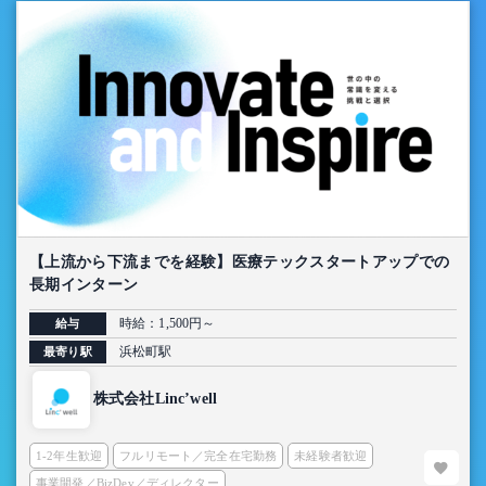
【上流から下流までを経験】医療テックスタートアップでの
長期インターン
時給：1,500円～
給与
浜松町駅
最寄り駅
株式会社Linc’well
1-2年生歓迎
フルリモート／完全在宅勤務
未経験者歓迎
事業開発／BizDev／ディレクター