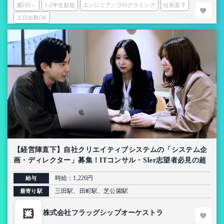
週2日～
1-2年生歓迎
エンジニア／プログラミング
社長直下
土日出勤OK
【経営陣直下】自社クリエイティブシステムの「システム企
画・ディレクター」募集！ITコンサル・SIer志望者必見の超
上流インターン【AI導入プロジェクト】
時給：1,226円
給与
三田駅、田町駅、芝公園駅
最寄り駅
株式会社フラッグシップオーケストラ