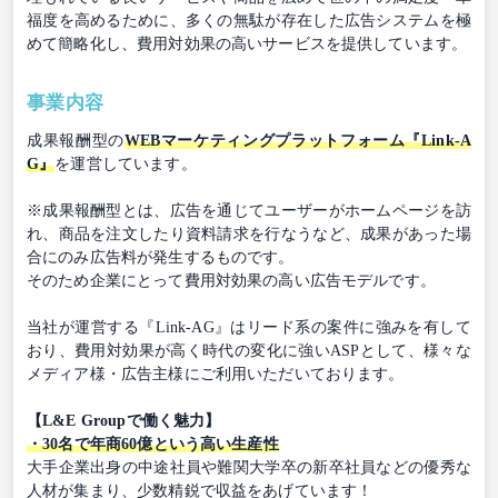
福度を高めるために、多くの無駄が存在した広告システムを極
めて簡略化し、費用対効果の高いサービスを提供しています。
事業内容
成果報酬型の
WEBマーケティングプラットフォーム『Link-A
G』
を運営しています。
※成果報酬型とは、広告を通じてユーザーがホームページを訪
れ、商品を注文したり資料請求を行なうなど、成果があった場
合にのみ広告料が発生するものです。
そのため企業にとって費用対効果の高い広告モデルです。
当社が運営する『Link-AG』はリード系の案件に強みを有して
おり、費用対効果が高く時代の変化に強いASPとして、様々な
メディア様・広告主様にご利用いただいております。
【L&E Groupで働く魅力】
・30名で年商60億という高い生産性
大手企業出身の中途社員や難関大学卒の新卒社員などの優秀な
人材が集まり、少数精鋭で収益をあげています！