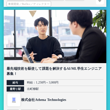
事業開発／BizDev／ディレクター
最先端技術を駆使して課題を解決するAI/ML学生エンジニア
募集！
時給：1,250円～3,000円
給与
出町柳駅
最寄り駅
株式会社Athena Technologies