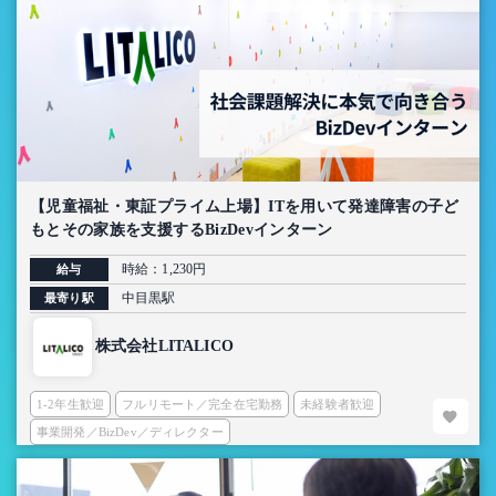
【児童福祉・東証プライム上場】ITを用いて発達障害の子ど
もとその家族を支援するBizDevインターン
時給：1,230円
給与
中目黒駅
最寄り駅
株式会社LITALICO
1-2年生歓迎
フルリモート／完全在宅勤務
未経験者歓迎
事業開発／BizDev／ディレクター