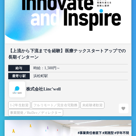
【上流から下流までを経験】医療テックスタートアップでの
長期インターン
時給：1,500円～
給与
浜松町駅
最寄り駅
株式会社Linc’well
1-2年生歓迎
フルリモート／完全在宅勤務
未経験者歓迎
事業開発／BizDev／ディレクター