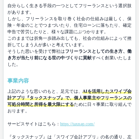
自分らしく生きる手段の一つとしてフリーランスという選択肢
があります。
しかし、フリーランスを取り巻く社会の仕組みは厳しく、保
険・年金のことでつまづいたり、住宅ローンに落ちたり、確定
申告で苦労したりと、様々な課題にぶつかります。
このままでは折角一歩踏み出しても、社会の仕組みによって挫
折してしまう人が多いと考えています。
そうした思いを受けて弊社は
フリーランスとしての生き方、働
き方が当たり前になる世の中づくりに貢献
すべく創業いたしま
した。
事業内容
上記のような思いのもと、足元では、
AIを活用したスワイプ会
計アプリ『タックスナップ』で、個人事業主やフリーランスの
可処分時間と所得を最大限にする
ために日々事業に取り組んで
おります。
サービスサイトはこちら：
https://taxnap.com/
『タックスナップ』は「スワイプ会計アプリ」の名の通り、左