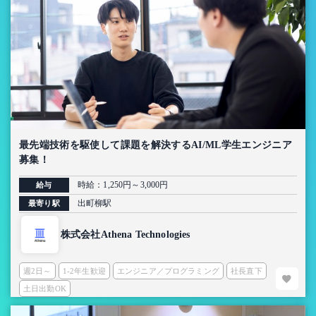
最先端技術を駆使して課題を解決するAI/ML学生エンジニア
募集！
時給：1,250円～3,000円
給与
出町柳駅
最寄り駅
株式会社Athena Technologies
週2日～
1-2年生歓迎
エンジニア／プログラミング
社長直下
土日出勤OK