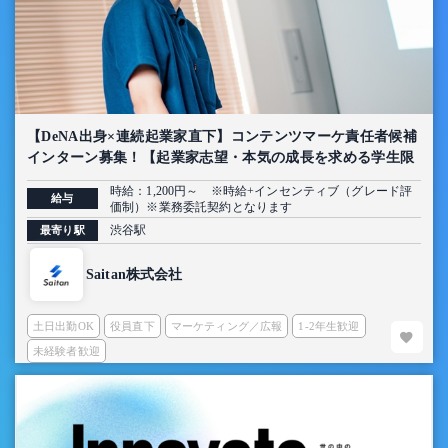
【DeNA出身×連続起業家直下】コンテンツマーケ責任者候補
インターン募集！【起業家志望・本気の成長を求める学生限
定】
時給：1,200円～ ※時給+インセンティブ（グレード評
給与
価制）※業務委託契約となります
渋谷駅
最寄り駅
Saitan株式会社
土日出勤OK
役員直下
マーケティング／広報
1-2年生歓迎
未経験者歓迎