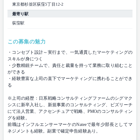
東京都杉並区荻窪5丁目12-2
最寄り駅
荻窪駅
この募集の魅力
・コンセプト設計～実行まで、一気通貫したマーケティングの
スキルが身につく
・少数精鋭チームで、責任と裁量を持って業務に取り組むこと
ができる
・経験豊富な上司の直下でマーケティングに携わることができ
る
※上司の経歴：日系戦略コンサルティングファームのシグマク
シスに新卒入社し、新規事業のコンサルティング、ビズリーチ
にて法人営業、アクセンチュアで戦略、PMOのコンサルティン
グを経験。
前職はインフルエンサーマーケのNateeで最年少部長としてマ
ネジメントも経験。副業で確定申告経験あり。