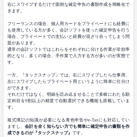
右にスワイプするだけで面倒な確定申告の書類作成を簡略化で
きます。
フリーランスの場合、個人用カードをプライベートにも経費に
も使用している方が多く、会計ソフトを使った確定申告を行う
場合、プライベートでの支払いと経費が混ざり合ってしまう問
題があります。
通常の会計ソフトではこれらをそれぞれに分ける作業が非効率
的となり、多くの場合、手作業で入力する方が多いのが実態で
す。
一方、『タックスナップ』では、右にスワイプしたら仕事用、
左にスワイプしたらプライベート用というように簡単に仕分け
ができます。
それだけではなく、明細を読み込ませることで多岐にわたる勘
定科目を9割以上の精度で自動選択できる機能も搭載していま
す。
複式簿記の知識が必要になる青色申告やe-Taxにも対応してい
ますし、
会計を全く知らない方でも簡単に確定申告の書類を作
成できるのが『タックスナップ』
です。