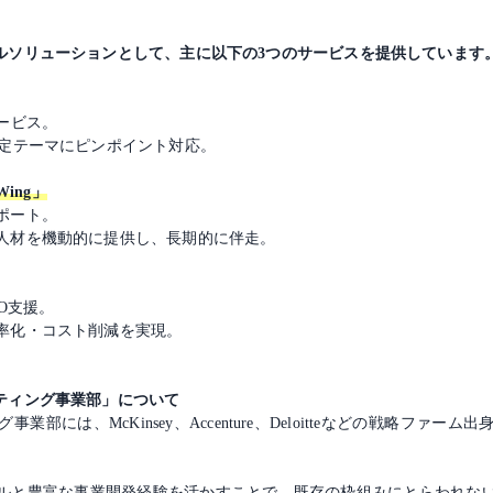
タルソリューションとして、主に以下の3つのサービスを提供しています
ービス。
特定テーマにピンポイント対応。
Wing」
ポート。
人材を機動的に提供し、長期的に伴走。
O支援。
率化・コスト削減を実現。
ティング事業部」について
部には、McKinsey、Accenture、Deloitteなどの戦略ファ
ルと豊富な事業開発経験を活かすことで、既存の枠組みにとらわれな