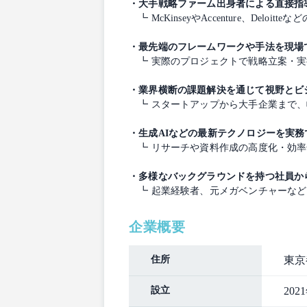
・大手戦略ファーム出身者による直接指
┗ McKinseyやAccenture、D
・最先端のフレームワークや手法を現場
┗ 実際のプロジェクトで戦略立案・実
・業界横断の課題解決を通じて視野とビ
┗ スタートアップから大手企業まで、
・生成AIなどの最新テクノロジーを実務
┗ リサーチや資料作成の高度化・効率
・多様なバックグラウンドを持つ社員か
┗ 起業経験者、元メガベンチャーなど
企業概要
住所
東京
設立
202