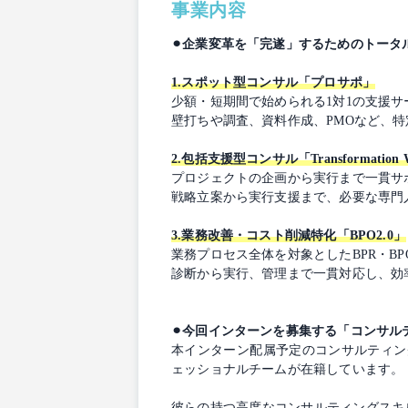
事業内容
⚫︎企業変革を「完遂」するためのトー
1.スポット型コンサル「プロサポ」
少額・短期間で始められる1対1の支援サ
壁打ちや調査、資料作成、PMOなど、
2.包括支援型コンサル「Transformation 
プロジェクトの企画から実行まで一貫サ
戦略立案から実行支援まで、必要な専門
3.業務改善・コスト削減特化「BPO2.0」
業務プロセス全体を対象としたBPR・BP
診断から実行、管理まで一貫対応し、効
⚫︎今回インターンを募集する「コンサル
本インターン配属予定のコンサルティング事業
ェッショナルチームが在籍しています。
彼らの持つ高度なコンサルティングスキ