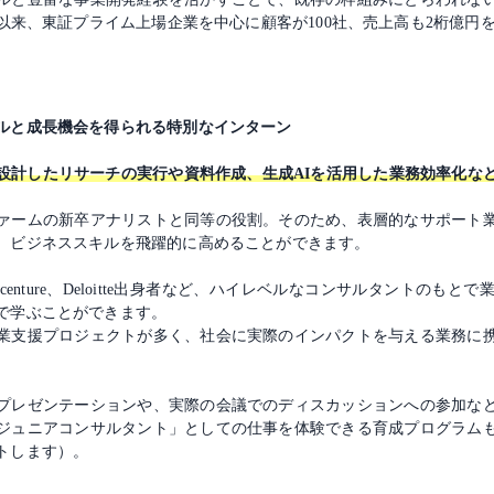
業以来、東証プライム上場企業を中心に顧客が100社、売上高も2桁億円
ルと成長機会を得られる特別なインターン
設計したリサーチの実行や資料作成、生成AIを活用した業務効率化な
ァームの新卒アナリストと同等の役割。そのため、表層的なサポート
、ビジネススキルを飛躍的に高めることができます。
inseyやAccenture、Deloitte出身者など、ハイレベルなコンサルタン
で学ぶことができます。
業支援プロジェクトが多く、社会に実際のインパクトを与える業務に
プレゼンテーションや、実際の会議でのディスカッションへの参加な
ジュニアコンサルタント」としての仕事を体験できる育成プログラム
トします）。