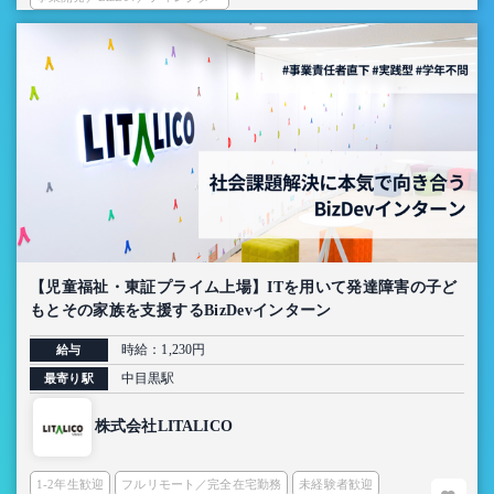
【児童福祉・東証プライム上場】ITを用いて発達障害の子ど
もとその家族を支援するBizDevインターン
時給：1,230円
給与
中目黒駅
最寄り駅
株式会社LITALICO
1-2年生歓迎
フルリモート／完全在宅勤務
未経験者歓迎