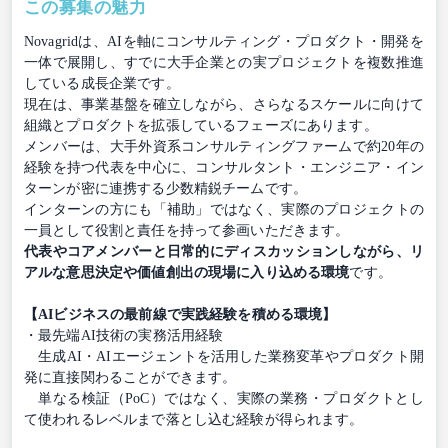
この募集の魅力
Novagridは、AIを軸にコンサルティング・プロダクト・開発を
一体で展開し、すでに大手企業との実プロジェクトを複数推進
している成長企業です。
現在は、事業基盤を確立しながら、さらなるスケールに向けて
組織とプロダクトを拡張しているフェーズにあります。
メンバーは、大手外資系コンサルティングファームで約20年の
経験を持つ代表を中心に、コンサルタント・エンジニア・イン
ターンが密に連携する少数精鋭チームです。
インターンの方にも「補助」ではなく、実際のプロジェクトの
一員として役割と責任を持って参画いただきます。
代表やコアメンバーと日常的にディスカッションしながら、リ
アルな意思決定や価値創出の現場に入り込める環境
です。
【AIビジネスの最前線で実践経験を積める環境】
・最先端AI技術の実務活用経験
生成AI・AIエージェントを活用した業務変革やプロダクト開
発に直接関わることができます。
単なる検証（PoC）ではなく、実際の業務・プロダクトとし
て使われるレベルまで落とし込む経験が得られます。