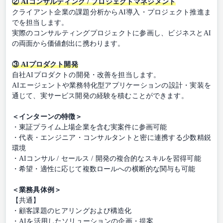
② AIコンサルティング / プロジェクトマネジメント
クライアント企業の課題分析からAI導入・プロジェクト推進ま
でを担当します。
実際のコンサルティングプロジェクトに参画し、ビジネスとAI
の両面から価値創出に携わります。
③ AIプロダクト開発
自社AIプロダクトの開発・改善を担当します。
AIエージェントや業務特化型アプリケーションの設計・実装を
通じて、実サービス開発の経験を積むことができます。
＜インターンの特徴＞
・東証プライム上場企業を含む実案件に参画可能
・代表・エンジニア・コンサルタントと密に連携する少数精鋭
環境
・AIコンサル / セールス / 開発の複合的なスキルを習得可能
・希望・適性に応じて複数ロールへの横断的な関与も可能
＜業務具体例＞
【共通】
・顧客課題のヒアリングおよび構造化
・AIを活用したソリューションの企画・提案