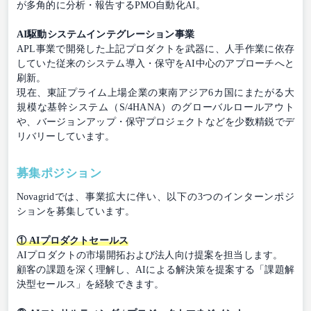
が多角的に分析・報告するPMO自動化AI。
AI駆動システムインテグレーション事業
APL事業で開発した上記プロダクトを武器に、人手作業に依存
していた従来のシステム導入・保守をAI中心のアプローチへと
刷新。
現在、東証プライム上場企業の東南アジア6カ国にまたがる大
規模な基幹システム（S/4HANA）のグローバルロールアウト
や、バージョンアップ・保守プロジェクトなどを少数精鋭でデ
リバリーしています。
募集ポジション
Novagridでは、事業拡大に伴い、以下の3つのインターンポジ
ションを募集しています。
① AIプロダクトセールス
AIプロダクトの市場開拓および法人向け提案を担当します。
顧客の課題を深く理解し、AIによる解決策を提案する「課題解
決型セールス」を経験できます。