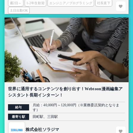
週2日～
1-2年生歓迎
エンジニア／プログラミング
社長直下
土日出勤OK
世界に通用するコンテンツを創り出す！Webtoon漫画編集ア
シスタント長期インターン！
月給：40,000円～120,000円（※業務委託契約となりま
給与
す）
田町駅、三田駅
最寄り駅
株式会社ソラジマ