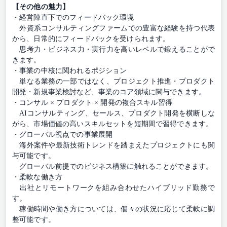
【その他の魅力】
・経営陣直下でのフィードバック環境
外資系コンサルティングファームでの豊富な経験を持つ代表
から、日常的にフィードバックを受けられます。
思考力・ビジネス力・実行力を高いレベルで鍛えることがで
きます。
・事業の中核に関われるポジション
単なる業務の一部ではなく、プロジェクト推進・プロダクト
開発・新規事業検討など、事業のコア領域に関与できます。
・コンサル × プロダクト × 開発の複合スキル習得
AIコンサルティング、セールス、プロダクト開発を横断しな
がら、市場価値の高いスキルセットを短期間で習得できます。
・グローバル視点での事業展開
海外案件や最新技術トレンドを踏まえたプロジェクトにも関
与可能です。
グローバル前提でのビジネス構築に触れることができます。
・柔軟な働き方
出社とリモートワークを組み合わせたハイブリッド勤務で
す。
稼働時間や働き方については、個々の状況に応じて柔軟に調
整可能です。