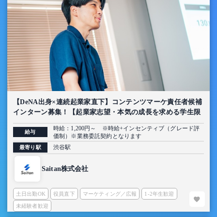
【DeNA出身×連続起業家直下】コンテンツマーケ責任者候補
インターン募集！【起業家志望・本気の成長を求める学生限
定】
時給：1,200円～ ※時給+インセンティブ（グレード評
給与
価制）※業務委託契約となります
渋谷駅
最寄り駅
Saitan株式会社
土日出勤OK
役員直下
マーケティング／広報
1-2年生歓迎
未経験者歓迎