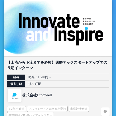
【上流から下流までを経験】医療テックスタートアップでの
長期インターン
時給：1,500円～
給与
浜松町駅
最寄り駅
株式会社Linc’well
1-2年生歓迎
フルリモート／完全在宅勤務
未経験者歓迎
事業開発／BizDev／ディレクター