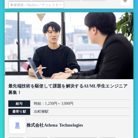
事業開発／BizDev／ディレクター
最先端技術を駆使して課題を解決するAI/ML学生エンジニア
募集！
時給：1,250円～3,000円
給与
出町柳駅
最寄り駅
株式会社Athena Technologies