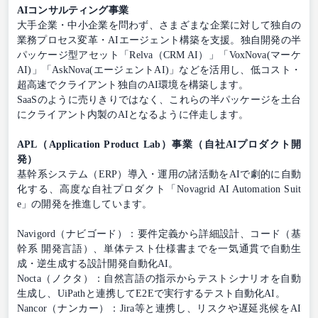
AIコンサルティング事業
大手企業・中小企業を問わず、さまざまな企業に対して独自の
業務プロセス変革・AIエージェント構築を支援。独自開発の半
パッケージ型アセット「Relva（CRM AI）」「VoxNova(マーケ
AI)」「AskNova(エージェントAI)」などを活用し、低コスト・
超高速でクライアント独自のAI環境を構築します。
SaaSのように売りきりではなく、これらの半パッケージを土台
にクライアント内製のAIとなるように伴走します。
APL（Application Product Lab）事業（自社AIプロダクト開
発）
基幹系システム（ERP）導入・運用の諸活動をAIで劇的に自動
化する、高度な自社プロダクト「Novagrid AI Automation Suit
e」の開発を推進しています。
Navigord（ナビゴード）：要件定義から詳細設計、コード（基
幹系 開発言語）、単体テスト仕様書までを一気通貫で自動生
成・逆生成する設計開発自動化AI。
Nocta（ノクタ）：自然言語の指示からテストシナリオを自動
生成し、UiPathと連携してE2Eで実行するテスト自動化AI。
Nancor（ナンカー）：Jira等と連携し、リスクや遅延兆候をAI