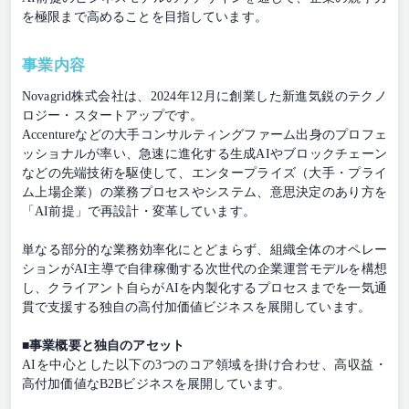
を極限まで高めることを目指しています。
事業内容
Novagrid株式会社は、2024年12月に創業した新進気鋭のテクノ
ロジー・スタートアップです。
Accentureなどの大手コンサルティングファーム出身のプロフェ
ッショナルが率い、急速に進化する生成AIやブロックチェーン
などの先端技術を駆使して、エンタープライズ（大手・プライ
ム上場企業）の業務プロセスやシステム、意思決定のあり方を
「AI前提」で再設計・変革しています。
単なる部分的な業務効率化にとどまらず、組織全体のオペレー
ションがAI主導で自律稼働する次世代の企業運営モデルを構想
し、クライアント自らがAIを内製化するプロセスまでを一気通
貫で支援する独自の高付加価値ビジネスを展開しています。
■事業概要と独自のアセット
AIを中心とした以下の3つのコア領域を掛け合わせ、高収益・
高付加価値なB2Bビジネスを展開しています。