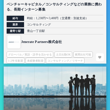
ベンチャーキャピタル／コンサルティングなどの業務に携わ
る、長期インターン募集
時給：1,230円〜3,400円（交通費：別途支給）
給与
コンサルティング
業界
青山一丁目駅
最寄り駅
Jenerate Partners株式会社
グローバル／英語・語学を活かせる
土日出勤OK
夜間出社可能
1-2年生歓迎
未経験者歓迎
コンサルティング／リサーチ