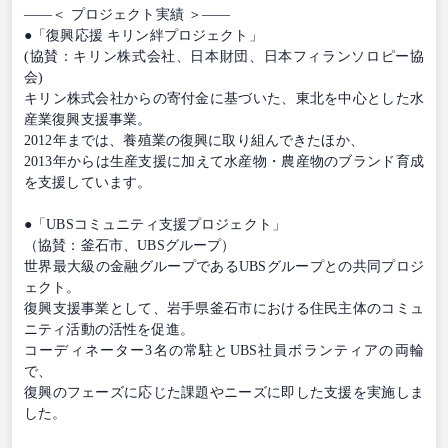
――＜ プロジェクト実績 ＞――
●「復興応援 キリン絆プロジェクト」
(協賛：キリン株式会社、日本財団、日本フィランソロピー協
会)
キリン株式会社からの寄付金に基づいた、東北を中心とした水
産業復興支援事業。
2012年までは、養殖業の復興に取り組んできたほか、
2013年からは生産支援に加えて水産物・農産物のブランド育成
を支援しています。
●「UBSコミュニティ支援プロジェクト」
（協賛：釜石市、UBSグループ）
世界最大級の金融グループであるUBSグループとの共同プロジ
ェクト。
復興支援事業として、岩手県釜石市における住民主体のコミュ
ニティ活動の活性を促進。
コーディネーター3名の常駐とUBS社員ボランティアの両輪
で、
復興のフェーズに応じた課題やニーズに即した支援を実施しま
した。