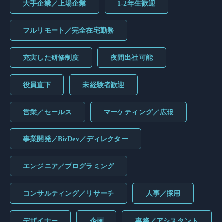
大手企業／上場企業
1-2年生歓迎
フルリモート／完全在宅勤務
充実した研修制度
夜間出社可能
役員直下
未経験者歓迎
営業／セールス
マーケティング／広報
事業開発／BizDev／ディレクター
エンジニア／プログラミング
コンサルティング／リサーチ
人事／採用
デザイナー
企画
事務／アシスタント