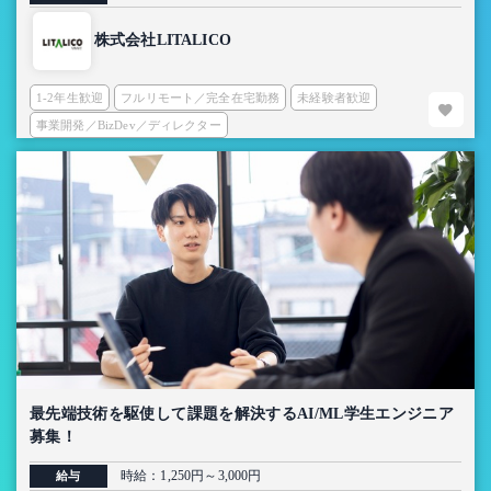
株式会社LITALICO
1-2年生歓迎
フルリモート／完全在宅勤務
未経験者歓迎
事業開発／BizDev／ディレクター
最先端技術を駆使して課題を解決するAI/ML学生エンジニア
募集！
時給：1,250円～3,000円
給与