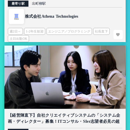
出町柳駅
最寄り駅
株式会社Athena Technologies
週2日～
1-2年生歓迎
エンジニア／プログラミング
社長直下
土日出勤OK
【経営陣直下】自社クリエイティブシステムの「システム企
画・ディレクター」募集！ITコンサル・SIer志望者必見の超
上流インターン【AI導入プロジェクト】