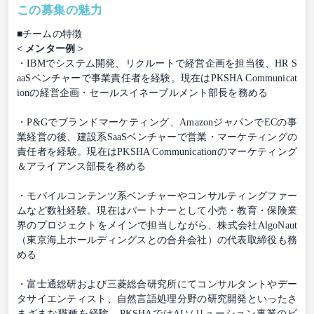
この募集の魅力
■チームの特徴
< メンター例 >
・IBMでシステム開発、リクルートで経営企画を担当後、HR S
aaSベンチャーで事業責任者を経験。現在はPKSHA Communicat
ionの経営企画・セールスイネーブルメント部長を務める
・P&Gでブランドマーケティング、AmazonジャパンでECの事
業経営の後、建設系SaaSベンチャーで営業・マーケティングの
責任者を経験。現在はPKSHA Communicationのマーケティング
＆アライアンス部長を務める
・モバイルコンテンツ系ベンチャーやコンサルティングファー
ムなど数社経験。現在はパートナーとして小売・教育・保険業
界のプロジェクトをメインで担当しながら、株式会社AlgoNaut
（東京海上ホールディングスとの合弁会社）の代表取締役も務
める
・富士通総研および三菱総合研究所にてコンサルタントやデー
タサイエンティスト、自然言語処理分野の研究開発といったさ
まざまな職種を経験。PKSHAではAIソリューション事業のビ