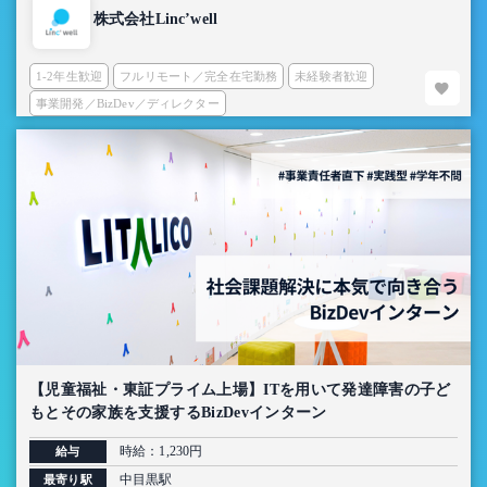
株式会社Linc’well
1-2年生歓迎
フルリモート／完全在宅勤務
未経験者歓迎
事業開発／BizDev／ディレクター
【児童福祉・東証プライム上場】ITを用いて発達障害の子ど
もとその家族を支援するBizDevインターン
時給：1,230円
給与
中目黒駅
最寄り駅