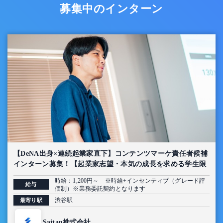
募集中のインターン
【DeNA出身×連続起業家直下】コンテンツマーケ責任者候補
インターン募集！【起業家志望・本気の成長を求める学生限
定】
時給：1,200円～ ※時給+インセンティブ（グレード評
給与
価制）※業務委託契約となります
渋谷駅
最寄り駅
Saitan株式会社