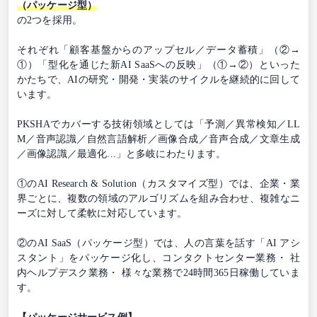
（パッケージ型）
の2つを採用。
それぞれ「顧客基盤からのアップセル／データ蓄積」（②→
①）「型化を通じた新AI SaaSへの反映」（①→②）といった
かたちで、AIの研究・開発・実装のサイクルを継続的に回して
います。
PKSHAでカバーする技術領域としては「予測／異常検知／LL
M／音声認識／自然言語解析／画像合成／音声合成／文章生成
／画像認識／最適化...」と多岐にわたります。
①のAI Research & Solution（カスタマイズ型）では、企業・業
界ごとに、複数の領域のアルゴリズムを組み合わせ、複雑なニ
ーズに対して柔軟に対応しています。
②のAI SaaS（パッケージ型）では、⼈の⾔葉を話す「AI アシ
スタント」をパッケージ化し、コンタクトセンター業務・ 社
内ヘルプデスク業務・ 様々な業務で24時間365⽇稼働していま
す。