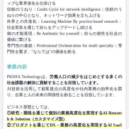
ィブな業界進化を仕掛ける
信頼のうねり：Credit Cycle for network intelligence：信頼のう
ねりの中心となり、ネットワーク効果を立ち上げる
外界との共進化：Learning Machine By practice-based research：
社会実装を通じて自らをアップデートし続ける
個の才能発現：Be Authentic for yourself：自らの個性を社会の
価値に繋げる
専門性の連鎖：Professional Orchestration for multi specialty：専
門性を繋ぎ、"ならでは"の価値を創る
事業内容
PKSHA Technologyは、
労働人口の減少をはじめとする多くの
社会課題の解決に貢献することを目指しています。
AI技術を活用して顧客接点の高度化や社内業務の効率化を図
り、企業と人の未来の関係性を創ることを目指しています。
ビジネス形態としては、
①研究・開発を通じて個別の業務⾼度化を実現するAI Researc
h & Solution（カスタマイズ型）
②プロダクトを通じてDX・業務の⾼度化を実現するAI SaaS