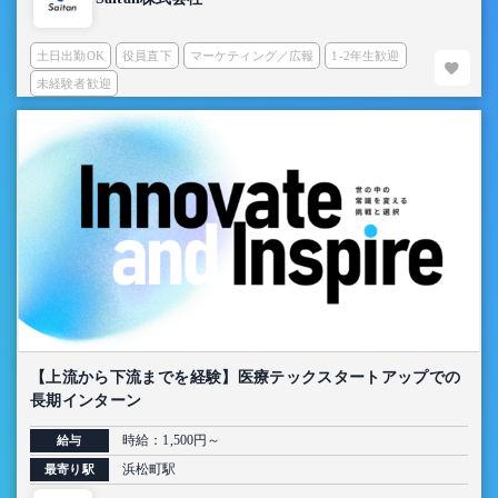
土日出勤OK
役員直下
マーケティング／広報
1-2年生歓迎
未経験者歓迎
【上流から下流までを経験】医療テックスタートアップでの
長期インターン
時給：1,500円～
給与
浜松町駅
最寄り駅