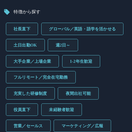
特徴から探す
社長直下
グローバル／英語・語学を活かせる
土日出勤OK
週2日～
大手企業／上場企業
1-2年生歓迎
フルリモート／完全在宅勤務
充実した研修制度
夜間出社可能
役員直下
未経験者歓迎
営業／セールス
マーケティング／広報