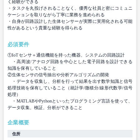
く経験ができる
・タスクを丸投げされることなく、優秀な社員と密にコミュニ
ケーションを取りながら丁寧に業務を進められる
・自身が回路設計した生体センサーが実際に実用化される可能
性があるという貴重な経験を得られる
必須要件
①IoTセンサ＋通信機能を持った機器、システムの回路設計
・高周波/アナログ回路を中心とした電子回路を設計できる
知識を保有していること
②生体センサの信号抽出や分析アルゴリズムの開発
・データを収集し、分析を行って結果を出す数学知識と信号
処理技術を保有していること（統計学/微積分/線形代数学/信号
処理）
・MATLABやPythonといったプログラミング言語を使って、
データ収集、検証、分析ができること
企業概要
住所