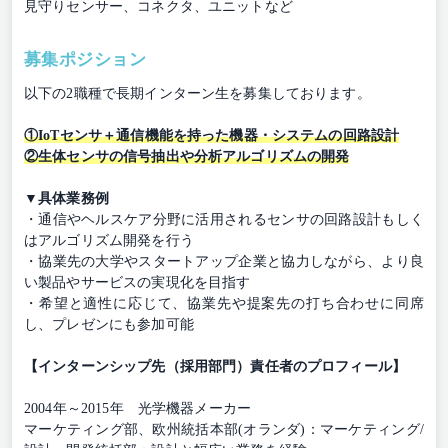
見守りセンサー、コネクタ、ユニットなど
募集ポジション
以下の2職種で長期インターン生を募集しております。
①IoTセンサ＋通信機能を持った機器・システムの回路設計
②生体センサの信号抽出や分析アルゴリズムの開発
▼具体業務例
・通信やヘルスケア分野に活用されるセンサの回路設計もしく
はアルゴリズム開発を行う
・協業先の大学やスタートアップ企業と協力しながら、より良
い製品やサービスの実現化を目指す
・希望と適性に応じて、協業先や提案先の打ち合わせに同席
し、プレゼンにも参加可能
【インターンシップ先（採用部門）責任者のプロフィール】
2004年～2015年 光学機器メーカー
マーケティング部、欧州統括本部(オランダ)：マーケティング/