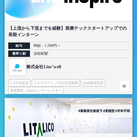
【上流から下流までを経験】医療テックスタートアップでの
長期インターン
時給：1,500円～
給与
浜松町駅
最寄り駅
株式会社Linc’well
1-2年生歓迎
フルリモート／完全在宅勤務
未経験者歓迎
事業開発／BizDev／ディレクター