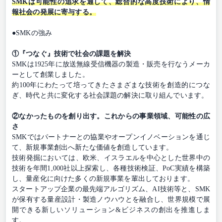
SMKは可能性の追求を通して、総合的な高度技術により、情
報社会の発展に寄与する。
●SMKの強み
①『つなぐ』技術で社会の課題を解決
SMKは1925年に放送無線受信機器の製造・販売を行なうメーカ
ーとして創業しました。
約100年にわたって培ってきたさまざまな技術を創造的につな
ぎ、時代と共に変化する社会課題の解決に取り組んでいます。
②なかったものを創り出す。これからの事業領域、可能性の広
さ
SMKではパートナーとの協業やオープンイノベーションを通じ
て、新規事業創出へ新たな価値を創造しています。
技術発掘においては、欧米、イスラエルを中心とした世界中の
技術を年間1,000社以上探索し、各種技術検証、PoC実績を構築
し、量産化に向けた多くの新規事業を輩出しております。
スタートアップ企業の最先端アルゴリズム、AI技術等と、SMK
が保有する量産設計・製造ノウハウとを融合し、世界規模で展
開できる新しいソリューション&ビジネスの創出を推進しま
す。