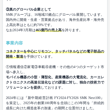
③真のグローバル企業として
SMKグループは、16地域35拠点にグローバル展開しています。
国内外に開発・生産・営業拠点があり、海外生産比率・海外売
上高比率はともに約70%です。
なお2024年3月期は
465億円の売上高
を誇ります。
事業内容
コネクターを中心にリモコン、タッチパネルなどの電子部品の
開発・製造
を手掛けています。
①情報通信②家電③車載④産機・その他の4つのターゲット市
場へ参入し、
モバイル機器の小型・薄型化、産業機器の大電流化、カーエレ
クトロニクスの高速伝送化などの課題に対し、独自の技術力で
ソリューションを提供
しております。
2024年には『新中期経営計画 FY2024-FY2026 SMK Next100』
を策定し、2025年の創業100周年を念頭にこの3年間を「持続的
成長に向けた構造改革の加速」の期間と位置付けました。