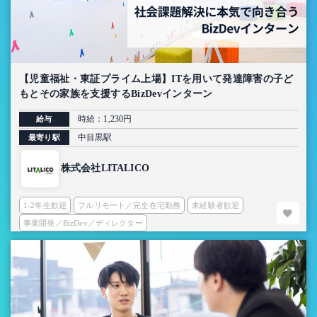
【児童福祉・東証プライム上場】ITを用いて発達障害の子ど
もとその家族を支援するBizDevインターン
時給：1,230円
給与
中目黒駅
最寄り駅
株式会社LITALICO
1-2年生歓迎
フルリモート／完全在宅勤務
未経験者歓迎
事業開発／BizDev／ディレクター