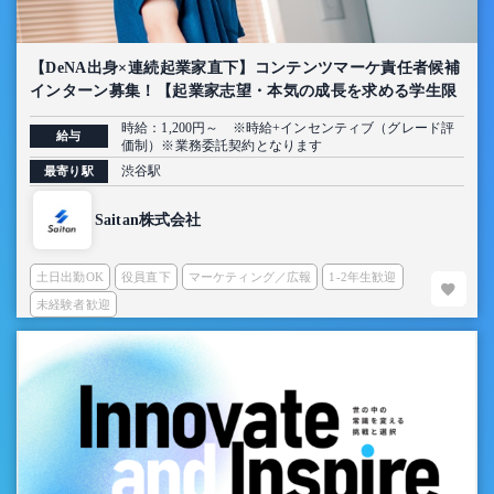
【DeNA出身×連続起業家直下】コンテンツマーケ責任者候補
インターン募集！【起業家志望・本気の成長を求める学生限
定】
時給：1,200円～ ※時給+インセンティブ（グレード評
給与
価制）※業務委託契約となります
渋谷駅
最寄り駅
Saitan株式会社
土日出勤OK
役員直下
マーケティング／広報
1-2年生歓迎
未経験者歓迎