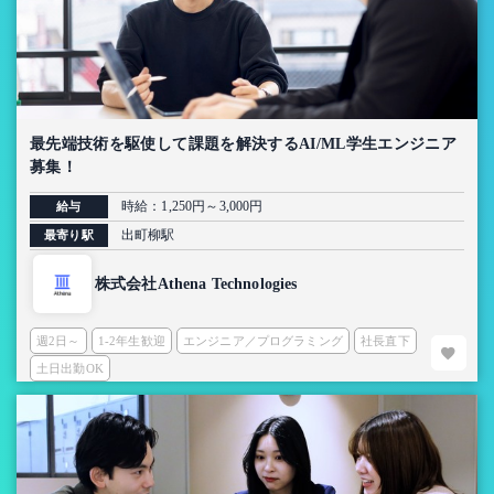
最先端技術を駆使して課題を解決するAI/ML学生エンジニア
募集！
時給：1,250円～3,000円
給与
出町柳駅
最寄り駅
株式会社Athena Technologies
週2日～
1-2年生歓迎
エンジニア／プログラミング
社長直下
土日出勤OK