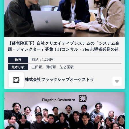
【経営陣直下】自社クリエイティブシステムの「システム企
画・ディレクター」募集！ITコンサル・SIer志望者必見の超
上流インターン【AI導入プロジェクト】
時給：1,226円
給与
三田駅、田町駅、芝公園駅
最寄り駅
株式会社フラッグシップオーケストラ