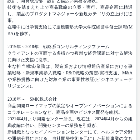
設計、開発統括部：設計と幅広い業務を経験。
技術を踏まえた上で商品戦略の立案・実行、商品企画に精通
し、製品のプロダクトマネジャーや新規カテゴリの立上げに従
事。
在職中には学費支給にて慶應義塾大学大学院経営学修士課程(M
BA)を修学。
2015年～2018年 戦略系コンサルティングファーム
クライアントの直面する多様かつ複雑な経営課題に対する解決
に向けた支援に従事。
主な担当領域/業務は、製造業および情報通信産業における事
業戦略・新規事業参入戦略・R&D戦略の策定/実行支援、M&A
や業務提携に向けた対象企業の事業性検証(ビジネスデューデ
リジェンス)。
2018年～ SMK株式会社
商品開発ロードマップの策定やオープンイノベーションによる
コラボレーションなど、商品企画やビジネス開発を統括。
2021年4月より開発センター所長。現在は、2024年4月からの組
織改編に伴い、開発センターの業務を引継ぎ、
新組織となったイノベーションセンターにて、ヘルスケア分野
や通信分野における、自社開発技術を元にした新規事業の立ち