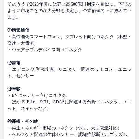
そのうえで2026年度には売上高600億円到達を目標に、下記の
ように市場ごとの注力分野を決定し、企業価値向上に努めてい
ます。
①情報通信
・高性能化スマートフォン、タブレット向けコネクタ（小型・
高速・大電流）
・ウェアラブルデバイス向けコネクタ
②家電
・エアコンや住宅設備、サニタリー関連のリモコン、ユニッ
ト、センサー
③車載
・EVバッテリー向けコネクタ、
ほか E-Bike、ECU、ADASに関連する分野（コネクタ、ユニ
ット、スイッチなど）
④産機・その他
・再生エネルギー市場のコネクタ（小型、大型電流対応）
・ヘルスケア関連の生体センサー、認知症診断アルゴリズム、