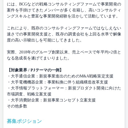
には、BCGなどの戦略コンサルティングファームで事業開発の
案件を手掛けてきたメンバーが多く在籍し、高いコンサルティ
ングスキルと豊富な事業開発経験を活かして活動しています。
これにより、既存のコンサルティングファームではなしえない
速さでの事業開発支援と、既存の調査会社を上回る水準で解像
度の高い示唆出しを可能にしてきました。
実際、2018年のグループ創業以来、売上ベースで年平均×2倍と
なる急成長を遂げてまいりました。
【対象業界 / PJテーマの一例】
・大手通信企業：新規事業進出のためのM&A戦略策定支援
・大手電機機器企業：事業転換に伴う組織構造改革支援
・大手情報プラットフォーマー：新規プロダクト開発に向けた
市場調査、戦略立案支援
・大手消費財企業：新規事業コンセプト立案支援
その他多数
募集ポジション