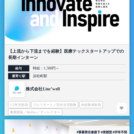
【上流から下流までを経験】医療テックスタートアップでの
長期インターン
時給：1,500円～
給与
浜松町駅
最寄り駅
株式会社Linc’well
1-2年生歓迎
フルリモート／完全在宅勤務
未経験者歓迎
事業開発／BizDev／ディレクター