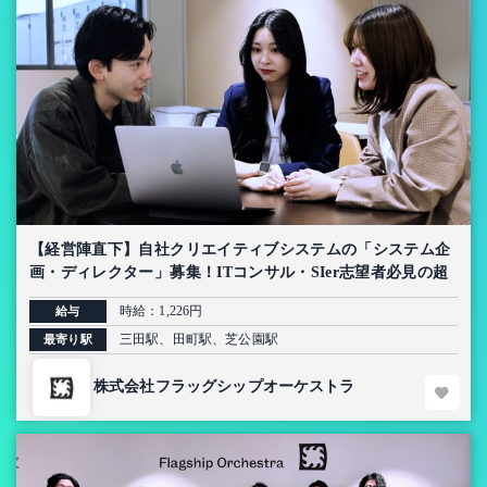
【経営陣直下】自社クリエイティブシステムの「システム企
画・ディレクター」募集！ITコンサル・SIer志望者必見の超
上流インターン【AI導入プロジェクト】
時給：1,226円
給与
三田駅、田町駅、芝公園駅
最寄り駅
株式会社フラッグシップオーケストラ