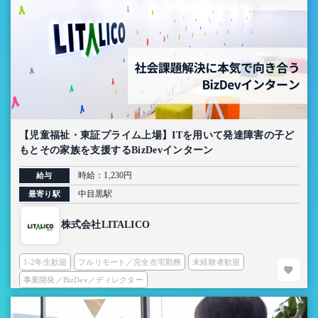
【児童福祉・東証プライム上場】ITを用いて発達障害の子ど
もとその家族を支援するBizDevインターン
時給：1,230円
給与
中目黒駅
最寄り駅
株式会社LITALICO
1-2年生歓迎
フルリモート／完全在宅勤務
未経験者歓迎
事業開発／BizDev／ディレクター