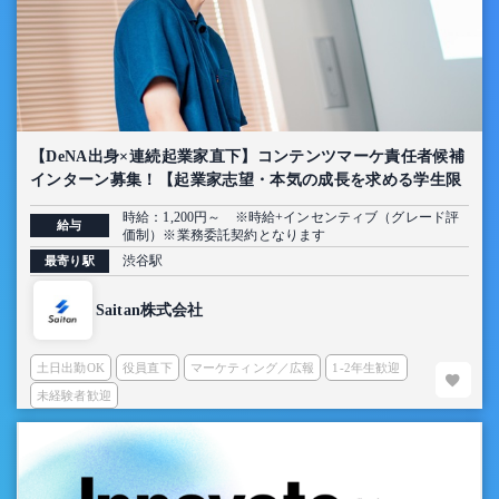
【DeNA出身×連続起業家直下】コンテンツマーケ責任者候補
インターン募集！【起業家志望・本気の成長を求める学生限
定】
時給：1,200円～ ※時給+インセンティブ（グレード評
給与
価制）※業務委託契約となります
渋谷駅
最寄り駅
Saitan株式会社
土日出勤OK
役員直下
マーケティング／広報
1-2年生歓迎
未経験者歓迎