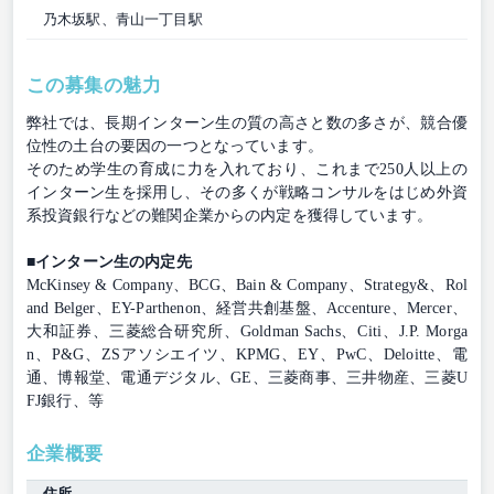
乃木坂駅、青山一丁目駅
この募集の魅力
弊社では、長期インターン生の質の高さと数の多さが、競合優
位性の土台の要因の一つとなっています。
そのため学生の育成に力を入れており、これまで250人以上の
インターン生を採用し、その多くが戦略コンサルをはじめ外資
系投資銀行などの難関企業からの内定を獲得しています。
■インターン生の内定先
McKinsey & Company、BCG、Bain & Company、Strategy&、Rol
and Belger、EY-Parthenon、経営共創基盤、Accenture、Mercer、
大和証券、三菱総合研究所、Goldman Sachs、Citi、J.P. Morga
n、P&G、ZSアソシエイツ、KPMG、EY、PwC、Deloitte、電
通、博報堂、電通デジタル、GE、三菱商事、三井物産、三菱U
FJ銀行、等
企業概要
住所