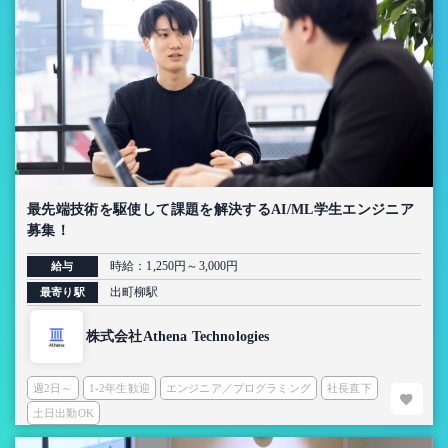
最先端技術を駆使して課題を解決するAI/ML学生エンジニア
募集！
時給：1,250円～3,000円
給与
出町柳駅
最寄り駅
株式会社Athena Technologies
週2日～
1-2年生歓迎
エンジニア／プログラミング
社長直下
土日出勤OK