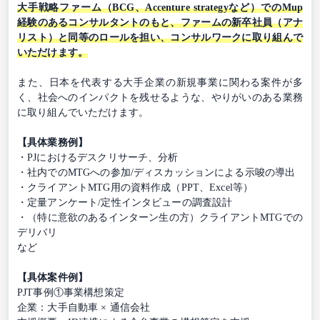
大手戦略ファーム（BCG、Accenture strategyなど）でのMup
経験のあるコンサルタントのもと、ファームの新卒社員（アナ
リスト）と同等のロールを担い、コンサルワークに取り組んで
いただけます。
また、日本を代表する大手企業の新規事業に関わる案件が多
く、社会へのインパクトを残せるような、やりがいのある業務
に取り組んでいただけます。
【具体業務例】
・PJにおけるデスクリサーチ、分析
・社内でのMTGへの参加/ディスカッションによる示唆の導出
・クライアントMTG用の資料作成（PPT、Excel等）
・定量アンケート/定性インタビューの調査設計
・（特に意欲のあるインターン生の方）クライアントMTGでの
デリバリ
など
【具体案件例】
PJT事例①事業構想策定
企業：大手自動車 × 通信会社