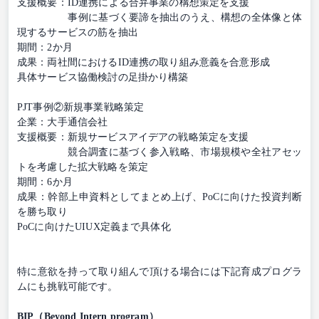
支援概要：ID連携による合弁事業の構想策定を支援
事例に基づく要諦を抽出のうえ、構想の全体像と体
現するサービスの筋を抽出
期間：2か月
成果：両社間におけるID連携の取り組み意義を合意形成
具体サービス協働検討の足掛かり構築
PJT事例②新規事業戦略策定
企業：大手通信会社
支援概要：新規サービスアイデアの戦略策定を支援
競合調査に基づく参入戦略、市場規模や全社アセッ
トを考慮した拡大戦略を策定
期間：6か月
成果：幹部上申資料としてまとめ上げ、PoCに向けた投資判断
を勝ち取り
PoCに向けたUIUX定義まで具体化
特に意欲を持って取り組んで頂ける場合には下記育成プログラ
ムにも挑戦可能です。
BIP（Beyond Intern program）