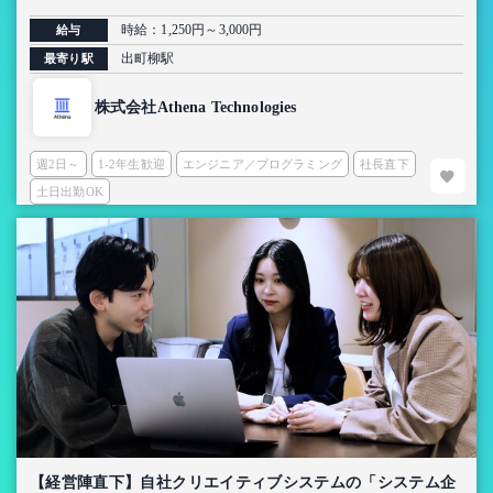
時給：1,250円～3,000円
給与
出町柳駅
最寄り駅
株式会社Athena Technologies
週2日～
1-2年生歓迎
エンジニア／プログラミング
社長直下
土日出勤OK
【経営陣直下】自社クリエイティブシステムの「システム企