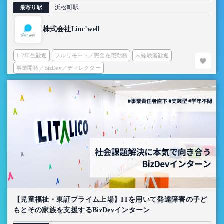
浜松町駅
最寄り駅
株式会社Linc’well
1-2年生歓迎
フルリモート／完全在宅勤務
未経験者歓迎
事業開発／BizDev／ディレクター
【児童福祉・東証プライム上場】ITを用いて発達障害の子ど
もとその家族を支援するBizDevインターン