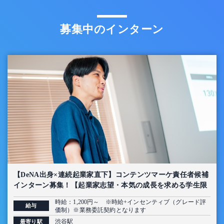
募集中のインターン
【DeNA出身×連続起業家直下】コンテンツマーケ責任者候補
インターン募集！【起業家志望・本気の成長を求める学生限
定】
時給：1,200円～ ※時給+インセンティブ（グレード評
給与
価制）※業務委託契約となります
渋谷駅
最寄り駅