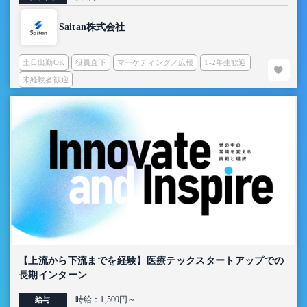
Saitan株式会社
土日出勤OK
役員直下
マーケティング／広報
1-2年生歓迎
未経験者歓迎
【上流から下流までを経験】医療テックスタートアップでの
長期インターン
時給：1,500円～
給与