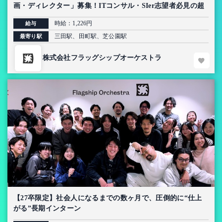
画・ディレクター」募集！ITコンサル・SIer志望者必見の超
上流インターン【AI導入プロジェクト】
時給：1,226円
給与
三田駅、田町駅、芝公園駅
最寄り駅
株式会社フラッグシップオーケストラ
【27卒限定】社会人になるまでの数ヶ月で、圧倒的に“仕上
がる”長期インターン