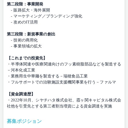
第二段階：事業開発
- 販路拡大・海外展開
- マーケティング／ブランディング強化
- 攻めのIT活用
第三段階：新規事業の創出
- 技術の商用化
- 事業領域の拡大
【これまでの投資先】
・半導体関連や医療関連向けのフッ素樹脂部品などを製造する
－河本化成工業
・業務用生中華麺を製造する－瑞穂食品工業
・フルサポートでの治験施設支援機関事業を行う－ファルマ
【資金調達歴】
・2022年10月、シヤチハタ株式会社、霞ヶ関キャピタル株式会
社他を引受先とする第三者割当増資による資金調達を実施
募集ポジション