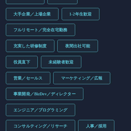
大手企業／上場企業
1-2年生歓迎
フルリモート／完全在宅勤務
充実した研修制度
夜間出社可能
役員直下
未経験者歓迎
営業／セールス
マーケティング／広報
事業開発／BizDev／ディレクター
エンジニア／プログラミング
コンサルティング／リサーチ
人事／採用