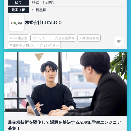
時給：1,230円
給与
中目黒駅
最寄り駅
株式会社LITALICO
1-2年生歓迎
フルリモート／完全在宅勤務
未経験者歓迎
事業開発／BizDev／ディレクター
最先端技術を駆使して課題を解決するAI/ML学生エンジニア
募集！