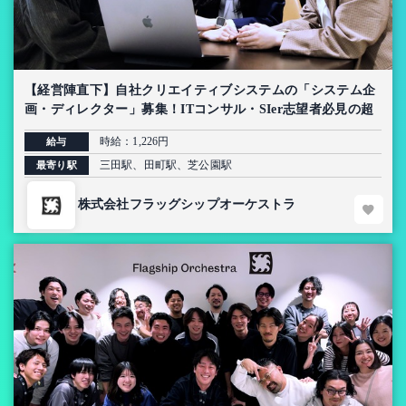
【経営陣直下】自社クリエイティブシステムの「システム企
画・ディレクター」募集！ITコンサル・SIer志望者必見の超
上流インターン【AI導入プロジェクト】
時給：1,226円
給与
三田駅、田町駅、芝公園駅
最寄り駅
株式会社フラッグシップオーケストラ