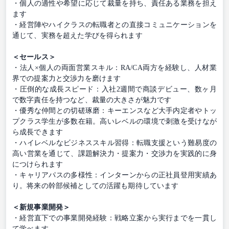
・個人の適性や希望に応じて裁量を持ち、責任ある業務を担え
ます
・経営陣やハイクラスの転職者との直接コミュニケーションを
通じて、実務を超えた学びを得られます
＜セールス＞
・法人×個人の両面営業スキル：RA/CA両方を経験し、人材業
界での提案力と交渉力を磨けます
・圧倒的な成長スピード：入社2週間で商談デビュー、数ヶ月
で数字責任を持つなど、裁量の大きさが魅力です
・優秀な仲間との切磋琢磨：キーエンスなど大手内定者やトッ
プクラス学生が多数在籍。高いレベルの環境で刺激を受けなが
ら成長できます
・ハイレベルなビジネススキル習得：転職支援という難易度の
高い営業を通じて、課題解決力・提案力・交渉力を実践的に身
につけられます
・キャリアパスの多様性：インターンからの正社員登用実績あ
り。将来の幹部候補としての活躍も期待しています
＜新規事業開発＞
・経営直下での事業開発経験：戦略立案から実行までを一貫し
て学べます