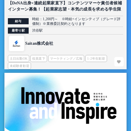
【DeNA出身×連続起業家直下】コンテンツマーケ責任者候補
インターン募集！【起業家志望・本気の成長を求める学生限
定】
時給：1,200円～ ※時給+インセンティブ（グレード評
給与
価制）※業務委託契約となります
渋谷駅
最寄り駅
Saitan株式会社
土日出勤OK
役員直下
マーケティング／広報
1-2年生歓迎
未経験者歓迎