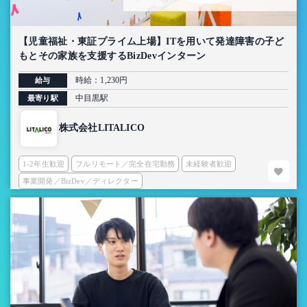
【児童福祉・東証プライム上場】ITを用いて発達障害の子ど
もとその家族を支援するBizDevインターン
時給：1,230円
給与
中目黒駅
最寄り駅
株式会社LITALICO
1-2年生歓迎
フルリモート／完全在宅勤務
未経験者歓迎
事業開発／BizDev／ディレクター