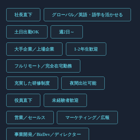
社長直下
グローバル／英語・語学を活かせる
土日出勤OK
週2日～
大手企業／上場企業
1-2年生歓迎
フルリモート／完全在宅勤務
充実した研修制度
夜間出社可能
役員直下
未経験者歓迎
営業／セールス
マーケティング／広報
事業開発／BizDev／ディレクター