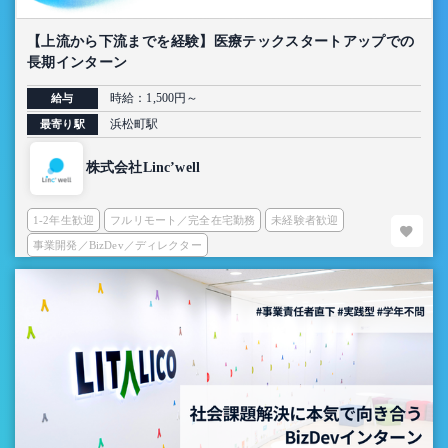
【上流から下流までを経験】医療テックスタートアップでの
長期インターン
時給：1,500円～
給与
浜松町駅
最寄り駅
株式会社Linc’well
1-2年生歓迎
フルリモート／完全在宅勤務
未経験者歓迎
事業開発／BizDev／ディレクター