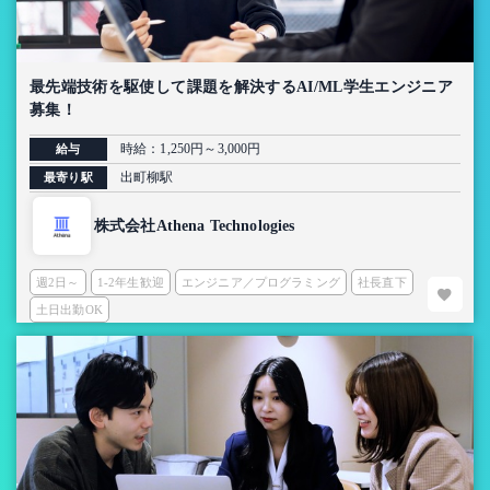
最先端技術を駆使して課題を解決するAI/ML学生エンジニア
募集！
時給：1,250円～3,000円
給与
出町柳駅
最寄り駅
株式会社Athena Technologies
週2日～
1-2年生歓迎
エンジニア／プログラミング
社長直下
土日出勤OK