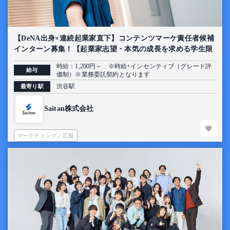
【DeNA出身×連続起業家直下】コンテンツマーケ責任者候補
インターン募集！【起業家志望・本気の成長を求める学生限
定】
時給：1,200円～ ※時給+インセンティブ（グレード評
給与
価制）※業務委託契約となります
渋谷駅
最寄り駅
Saitan株式会社
マーケティング／広報