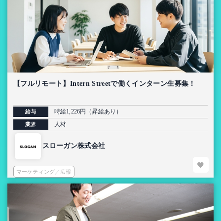
【フルリモート】Intern Streetで働くインターン生募集！
時給1,226円（昇給あり）
給与
人材
業界
スローガン株式会社
マーケティング／広報