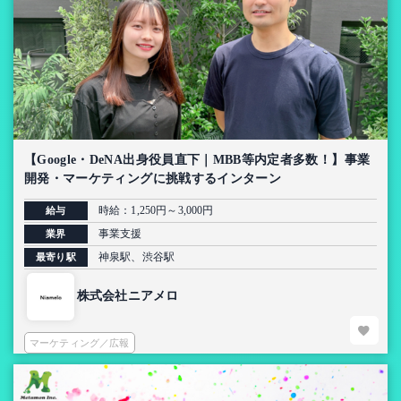
【Google・DeNA出身役員直下｜MBB等内定者多数！】事業
開発・マーケティングに挑戦するインターン
時給：1,250円～3,000円
給与
事業支援
業界
神泉駅、渋谷駅
最寄り駅
株式会社ニアメロ
マーケティング／広報