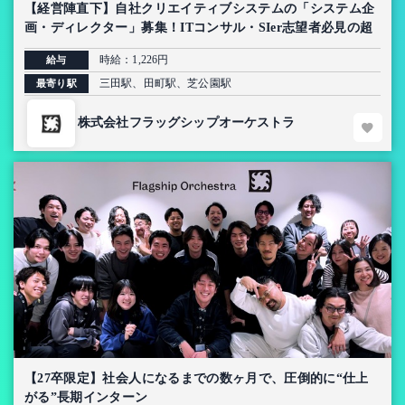
【経営陣直下】自社クリエイティブシステムの「システム企
画・ディレクター」募集！ITコンサル・SIer志望者必見の超
上流インターン【AI導入プロジェクト】
時給：1,226円
給与
三田駅、田町駅、芝公園駅
最寄り駅
株式会社フラッグシップオーケストラ
【27卒限定】社会人になるまでの数ヶ月で、圧倒的に“仕上
がる”長期インターン