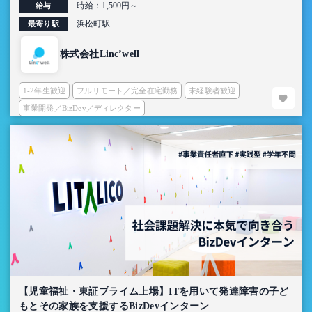
時給：1,500円～
給与
浜松町駅
最寄り駅
株式会社Linc’well
1-2年生歓迎
フルリモート／完全在宅勤務
未経験者歓迎
事業開発／BizDev／ディレクター
【児童福祉・東証プライム上場】ITを用いて発達障害の子ど
もとその家族を支援するBizDevインターン