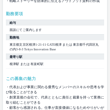
・戦略ストーリーを効果的に伝えるアウトプット資料の作成
勤務要項
給与
面談にてご案内します
勤務地
東京都文京区根津1-21-11 GATE根津 または 東京都千代田区丸
の内3-8-3 Tokyo Innovation Base
最寄り駅
根津駅 または 有楽町駅
この募集の魅力
・代表および事業に関わる優秀なメンバーのスキルや思考を学
び取ることができる
・創業直後の会社で、代表とともに責任と裁量を持って業務に
取り組むことができる
・顧客から感謝される。仕事が直接価値になるためやりがいが