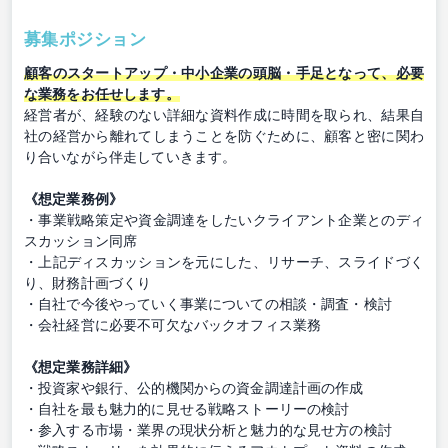
募集ポジション
顧客のスタートアップ・中小企業の頭脳・手足となって、必要
な業務をお任せします。
経営者が、経験のない詳細な資料作成に時間を取られ、結果自
社の経営から離れてしまうことを防ぐために、顧客と密に関わ
り合いながら伴走していきます。
《想定業務例》
・事業戦略策定や資金調達をしたいクライアント企業とのディ
スカッション同席
・上記ディスカッションを元にした、リサーチ、スライドづく
り、財務計画づくり
・自社で今後やっていく事業についての相談・調査・検討
・会社経営に必要不可欠なバックオフィス業務
《想定業務詳細》
・投資家や銀行、公的機関からの資金調達計画の作成
・自社を最も魅力的に見せる戦略ストーリーの検討
・参入する市場・業界の現状分析と魅力的な見せ方の検討