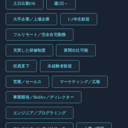
土日出勤OK
週2日～
大手企業／上場企業
1-2年生歓迎
フルリモート／完全在宅勤務
充実した研修制度
夜間出社可能
役員直下
未経験者歓迎
営業／セールス
マーケティング／広報
事業開発／BizDev／ディレクター
エンジニア／プログラミング