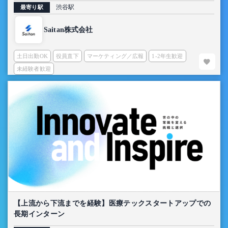
渋谷駅
最寄り駅
Saitan株式会社
土日出勤OK
役員直下
マーケティング／広報
1-2年生歓迎
未経験者歓迎
【上流から下流までを経験】医療テックスタートアップでの
長期インターン