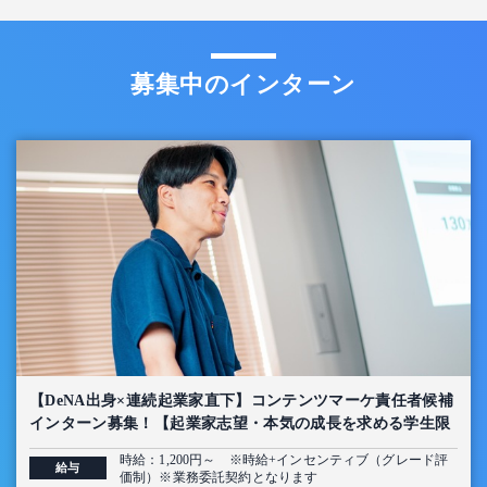
募集中のインターン
【DeNA出身×連続起業家直下】コンテンツマーケ責任者候補
インターン募集！【起業家志望・本気の成長を求める学生限
定】
時給：1,200円～ ※時給+インセンティブ（グレード評
給与
価制）※業務委託契約となります