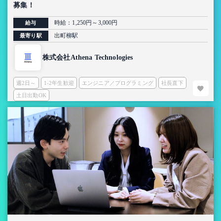
募集！
時給：1,250円～3,000円
給与
出町柳駅
最寄り駅
株式会社Athena Technologies
週2日～
1-2年生歓迎
エンジニア／プログラミング
社長直下
土日出勤OK