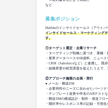
など
募集ポジション
Hubbleのインサイドセールス（アウ
インサイドセールス・マーケティング
す。
①ターゲット選定・企業リサーチ
・ターゲティング戦略に基づき、業種・
・業界データベースやIR資料、ニュー
・CRM（Salesforceなど）と連
・組織変更や経営課題を捉えたうえで、
②アプローチ施策の企画・実行
● メール・郵送DM
・企業特性やニーズに合わせたパーソナ
・テンプレート改善や件名のABテスト
・郵送DMの構成設計・制作・発送フロ
・開封率やレスポンス率の記録・可視化