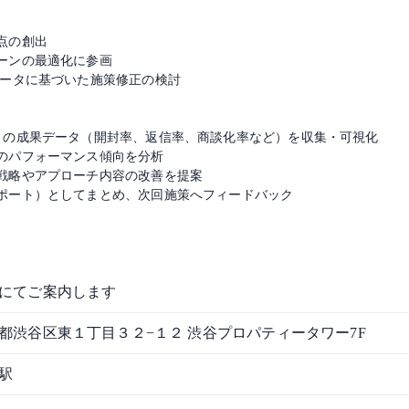
）
点の創出
ーンの最適化に参画
データに基づいた施策修正の検討
）の成果データ（開封率、返信率、商談化率など）を収集・可視化
のパフォーマンス傾向を分析
戦略やアプローチ内容の改善を提案
ポート）としてまとめ、次回施策へフィードバック
にてご案内します
都渋谷区東１丁目３２−１２ 渋谷プロパティータワー7F
駅