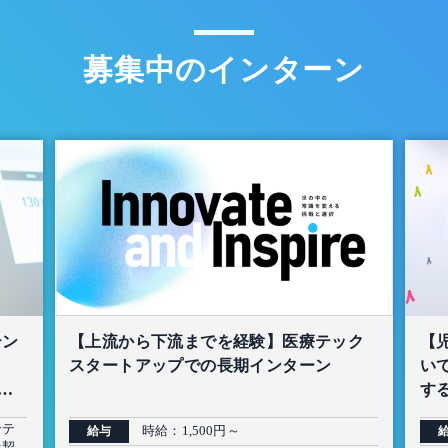
募集中のインターン
テン
【上流から下流までを経験】医療テック
【
スタートアップでの長期インターン
い
生
する
ンテ
時給：1,500円～
給与
託契