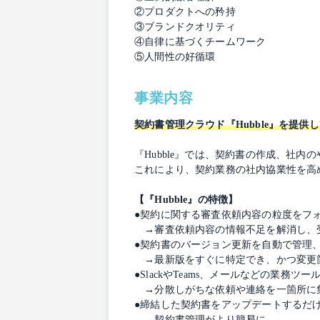
②プロダクトへの矜持
③ブランドクオリティ
④自律に基づくチームワーク
⑤人間性の好循環
事業内容
契約書管理クラウド『Hubble』を提供
『Hubble』では、契約書の作成、社
これにより、契約業務の社内協業性を高
【『Hubble』の特徴】
●契約に関する審査依頼内容の粒度をフ
→審査依頼内容の情報不足を解消し、
●契約書のバージョン更新を自動で管理
→最新版をすぐに特定でき、かつ変更
●SlackやTeams、メールなどの業務ツー
→分散しがちな依頼や連絡を⼀箇所に
●締結した契約書をアップデートするだけ
→契約書管理がより簡易に