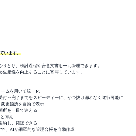
しています。
内のやりとり、検討過程や合意文書を一元管理できます。
め生産性を向上することに寄与しています。
ォームを用いて統一化
受付～完了までをスピーディーに、かつ抜け漏れなく遂行可能に
、変更箇所を自動で表示
箇所を一目で追える
ルと同期
集約し、確認できる
で、AIが網羅的な管理台帳を自動作成