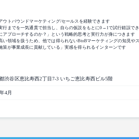
アウトバウンドマーケティング/セールスを経験できます
実行までを一気通貫で担当し、自らの仮説をもとに0→1で試行錯誤で
にアプローチするのか？」という戦略的思考と実行力が身につきます
高い領域を扱うため、他では得られないBtoBマーケティングの知見や
施策が事業成長に貢献している」実感を得られるインターンです
都渋谷区恵比寿西2丁目7-3 いちご恵比寿西ビル5階
6年4月