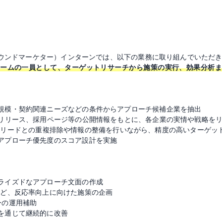
トバウンドマーケター）インターンでは、以下の業務に取り組んでいただ
チームの一員として、ターゲットリサーチから施策の実行、効果分析ま
規模・契約関連ニーズなどの条件からアプローチ候補企業を抽出
スリリース、採用ページ等の公開情報をもとに、各企業の実情や戦略を
携し、既存リードとの重複排除や情報の整備を行いながら、精度の高いターゲ
アプローチ優先度のスコア設計を実施
ライズドなアプローチ文面の作成
など、反応率向上に向けた施策の企画
ーの運用補助
を通じて継続的に改善