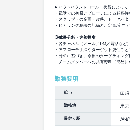
● アウトバウンドコール（状況によって
・電話での初回アプローチによる顧客接
・スクリプトの企画・改善、トークパタ
・ヒアリング結果の記録と、定量/定性
③成果分析・改善提案
・各チャネル（メール／DM／電話など
・アプローチ手法やターゲット属性ごと
・分析に基づき、今後のターゲティング
・チームメンバーへの共有資料（簡易レ
勤務要項
給与
面談
勤務地
東京
最寄り駅
渋谷