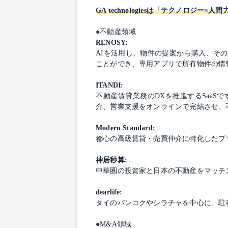
GA technologiesは「テクノロ
●不動産領域
RENOSY:
AIを活用し、物件の提案から購入、そ
ことができ、専用アプリで所有物件の情
ITANDI:
不動産賃貸業務のDXを推進するSaa
介、営業支援をオンラインで完結させ、
Modern Standard:
都心の高級賃貸・売買仲介に特化したプ
神居秒算:
中華圏の投資家と日本の不動産をマッチ
dearlife:
タイのバンコクやシラチャを中心に、駐
●M&A領域