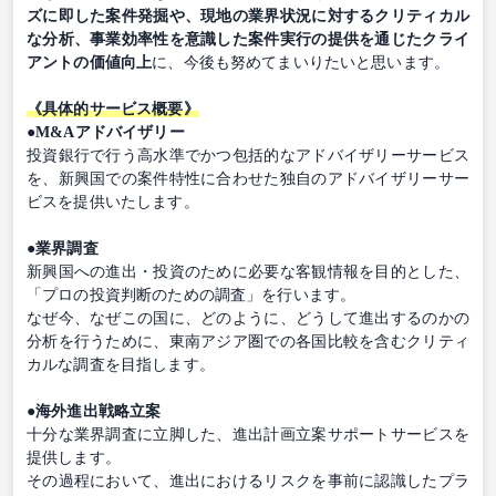
ズに即した案件発掘や、現地の業界状況に対するクリティカル
な分析、事業効率性を意識した案件実行の提供を通じたクライ
アントの価値向上
に、今後も努めてまいりたいと思います。
《具体的サービス概要》
●M&Aアドバイザリー
投資銀行で行う高水準でかつ包括的なアドバイザリーサービス
を、新興国での案件特性に合わせた独自のアドバイザリーサー
ビスを提供いたします。
●業界調査
新興国への進出・投資のために必要な客観情報を目的とした、
「プロの投資判断のための調査」を行います。
なぜ今、なぜこの国に、どのように、どうして進出するのかの
分析を行うために、東南アジア圏での各国比較を含むクリティ
カルな調査を目指します。
●海外進出戦略立案
十分な業界調査に立脚した、進出計画立案サポートサービスを
提供します。
その過程において、進出におけるリスクを事前に認識したプラ