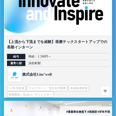
【上流から下流までを経験】医療テックスタートアップでの
長期インターン
時給：1,500円～
給与
浜松町駅
最寄り駅
株式会社Linc’well
1-2年生歓迎
フルリモート／完全在宅勤務
未経験者歓迎
事業開発／BizDev／ディレクター