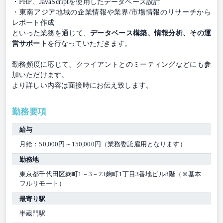
・PHP、JavaScriptを使用したデータベース設計
・東南アジア地域の企業情報や業界/市場情報のリサーチから
レポート作成
といった業務を通じて、
データベース構築、情報分析、その運
営サポート
を行なっていただきます。
勤務頻度に応じて、クライアントとのミーティングなどにも参
加いただけます。
より詳しい内容は面接時にお伝え致します。
勤務要項
給与
月給：50,000円～150,000円（業務委託雇用となります）
勤務地
東京都千代田区麹町1－3－23麹町1丁目3番地ビル8階（※基本
フルリモート）
最寄り駅
半蔵門駅