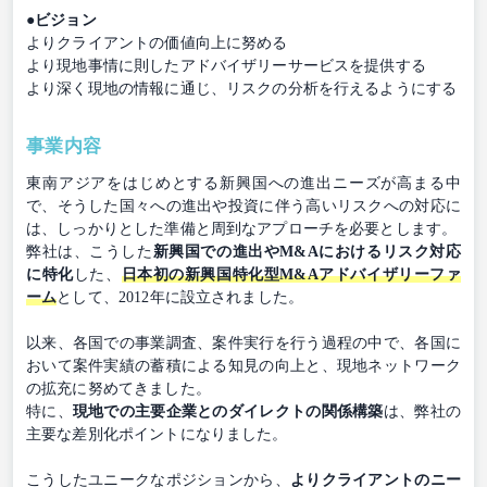
●ビジョン
よりクライアントの価値向上に努める
より現地事情に則したアドバイザリーサービスを提供する
より深く現地の情報に通じ、リスクの分析を行えるようにする
事業内容
東南アジアをはじめとする新興国への進出ニーズが高まる中
で、そうした国々への進出や投資に伴う高いリスクへの対応に
は、しっかりとした準備と周到なアプローチを必要とします。
弊社は、こうした
新興国での進出やM&Aにおけるリスク対応
に特化
した、
日本初の新興国特化型M&Aアドバイザリーファ
ーム
として、2012年に設立されました。
以来、各国での事業調査、案件実行を行う過程の中で、各国に
おいて案件実績の蓄積による知見の向上と、現地ネットワーク
の拡充に努めてきました。
特に、
現地での主要企業とのダイレクトの関係構築
は、弊社の
主要な差別化ポイントになりました。
こうしたユニークなポジションから、
よりクライアントのニー