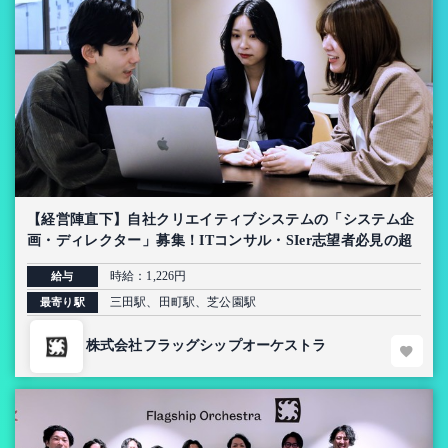
【経営陣直下】自社クリエイティブシステムの「システム企
画・ディレクター」募集！ITコンサル・SIer志望者必見の超
上流インターン【AI導入プロジェクト】
時給：1,226円
給与
三田駅、田町駅、芝公園駅
最寄り駅
株式会社フラッグシップオーケストラ