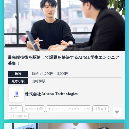
最先端技術を駆使して課題を解決するAI/ML学生エンジニア
募集！
時給：1,250円～3,000円
給与
出町柳駅
最寄り駅
株式会社Athena Technologies
週2日～
1-2年生歓迎
エンジニア／プログラミング
社長直下
土日出勤OK