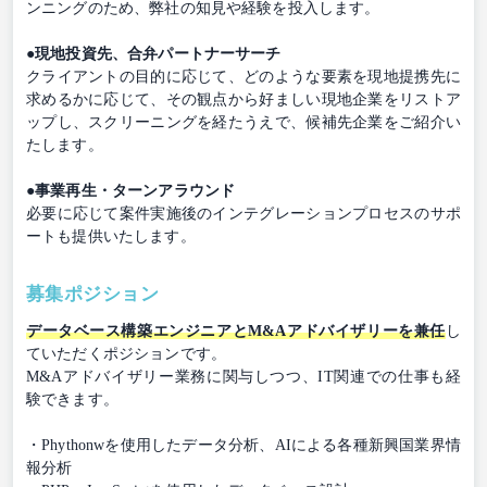
ンニングのため、弊社の知見や経験を投入します。
●現地投資先、合弁パートナーサーチ
クライアントの目的に応じて、どのような要素を現地提携先に
求めるかに応じて、その観点から好ましい現地企業をリストア
ップし、スクリーニングを経たうえで、候補先企業をご紹介い
たします。
●事業再生・ターンアラウンド
必要に応じて案件実施後のインテグレーションプロセスのサポ
ートも提供いたします。
募集ポジション
データベース構築エンジニアとM&Aアドバイザリーを兼任
し
ていただくポジションです。
M&Aアドバイザリー業務に関与しつつ、IT関連での仕事も経
験できます。
・Phythonwを使用したデータ分析、AIによる各種新興国業界情
報分析