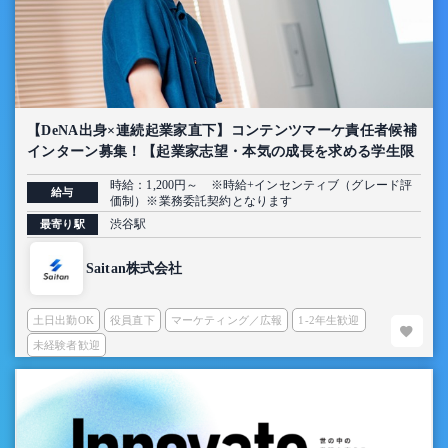
【DeNA出身×連続起業家直下】コンテンツマーケ責任者候補
インターン募集！【起業家志望・本気の成長を求める学生限
定】
時給：1,200円～ ※時給+インセンティブ（グレード評
給与
価制）※業務委託契約となります
渋谷駅
最寄り駅
Saitan株式会社
土日出勤OK
役員直下
マーケティング／広報
1-2年生歓迎
未経験者歓迎