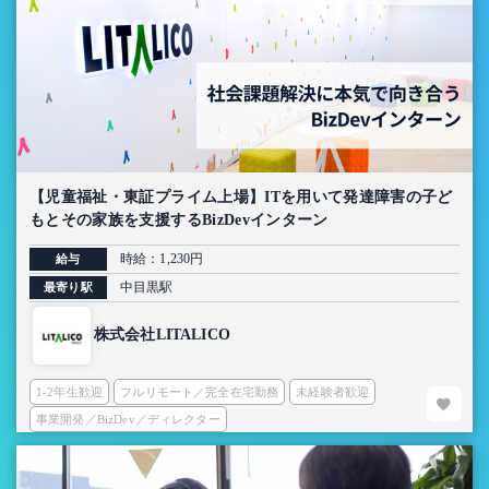
【児童福祉・東証プライム上場】ITを用いて発達障害の子ど
もとその家族を支援するBizDevインターン
時給：1,230円
給与
中目黒駅
最寄り駅
株式会社LITALICO
1-2年生歓迎
フルリモート／完全在宅勤務
未経験者歓迎
事業開発／BizDev／ディレクター