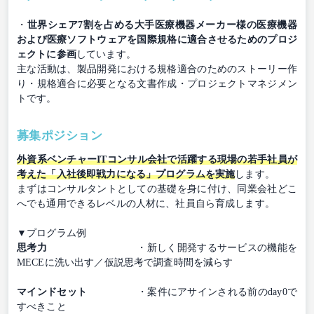
・
世界シェア7割を占める大手医療機器メーカー様の医療機器
および医療ソフトウェアを国際規格に適合させるためのプロジ
ェクトに参画
しています。
主な活動は、製品開発における規格適合のためのストーリー作
り・規格適合に必要となる文書作成・プロジェクトマネジメン
トです。
募集ポジション
外資系ベンチャーITコンサル会社で活躍する現場の若手社員が
考えた「入社後即戦力になる」プログラムを実施
します。
まずはコンサルタントとしての基礎を身に付け、同業会社どこ
へでも通用できるレベルの人材に、社員自ら育成します。
▼プログラム例
思考力
・新しく開発するサービスの機能を
MECEに洗い出す／仮説思考で調査時間を減らす
マインドセット
・案件にアサインされる前のday0で
すべきこと