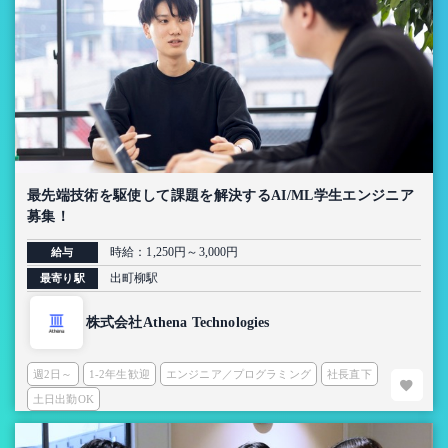
最先端技術を駆使して課題を解決するAI/ML学生エンジニア
募集！
時給：1,250円～3,000円
給与
出町柳駅
最寄り駅
株式会社Athena Technologies
週2日～
1-2年生歓迎
エンジニア／プログラミング
社長直下
土日出勤OK