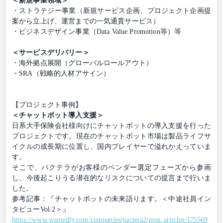
＜新規事業領域＞
・ストラテジー事業（新規サービス企画、プロジェクト企画提
案から立上げ、運営までの一気通貫サービス）
・ビジネスデザイン事業（Data Value Promotion等）等
＜サービスデリバリー＞
・海外拠点展開（グローバルロールアウト）
・SRA（戦略的人材アサイン）
【プロジェクト事例】
＜チャットボット導入支援＞
日系大手保険会社様向けにチャットボットの導入支援を行った
プロジェクトです。現在のチャットボット市場は製品ライフサ
イクルの成長期に位置し、国内プレイヤーで溢れかえっていま
す。
そこで、パクテラがお客様のベンダー選定フェーズから参画
し、今後起こりうる潜在的なリスクについての提言まで行いま
した。
参考記事：『チャットボットの未来語ります。＜中途社員イン
タビューVol.2＞』
https://www.wantedly.com/companies/pactera2/post_articles/175569