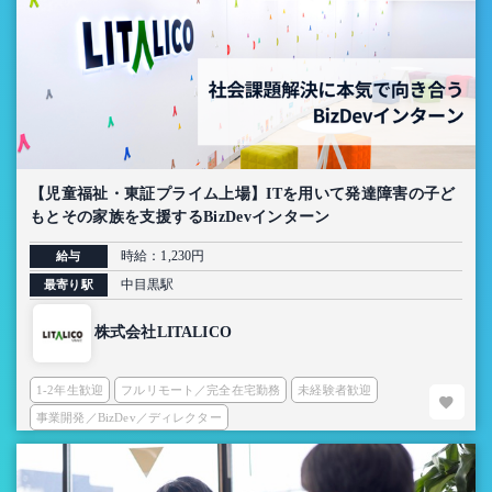
【児童福祉・東証プライム上場】ITを用いて発達障害の子ど
もとその家族を支援するBizDevインターン
時給：1,230円
給与
中目黒駅
最寄り駅
株式会社LITALICO
1-2年生歓迎
フルリモート／完全在宅勤務
未経験者歓迎
事業開発／BizDev／ディレクター