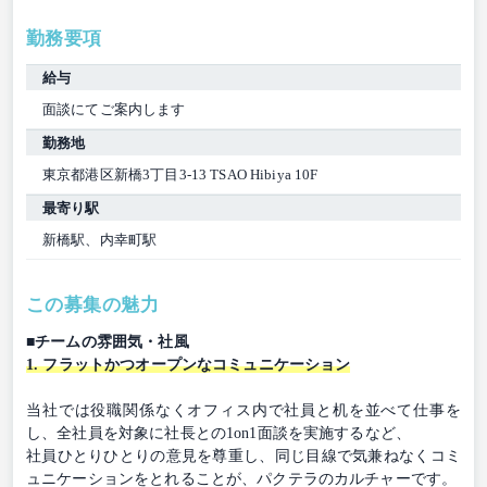
勤務要項
給与
面談にてご案内します
勤務地
東京都港区新橋3丁目3-13 TSAO Hibiya 10F
最寄り駅
新橋駅、内幸町駅
この募集の魅力
■チームの雰囲気・社風
1. フラットかつオープンなコミュニケーション
当社では役職関係なくオフィス内で社員と机を並べて仕事を
し、全社員を対象に社長との1on1面談を実施するなど、
社員ひとりひとりの意見を尊重し、同じ目線で気兼ねなくコミ
ュニケーションをとれることが、パクテラのカルチャーです。