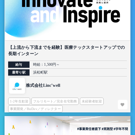
【上流から下流までを経験】医療テックスタートアップでの
長期インターン
時給：1,500円～
給与
浜松町駅
最寄り駅
株式会社Linc’well
1-2年生歓迎
フルリモート／完全在宅勤務
未経験者歓迎
事業開発／BizDev／ディレクター