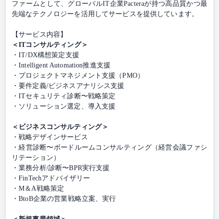
ファームとして、グローバルIT企業Pacteraが持つ高品質かつ最
先端なテクノロジーを活用してサービスを提供しています。
【サービス内容】
＜ITコンサルティング＞
・IT/DX構想策定支援
・Intelligent Automation推進支援
・プロジェクトマネジメント支援（PMO）
・要件定義/ビジネスアナリシス支援
・ITセキュリティ診断〜戦略策定
・ソリューション選定、導入支援
＜ビジネスコンサルティング＞
・戦略デザインサービス
・経営診断〜ボードルームコンサルティング（経営会議ファシ
リテーション）
・業務分析/診断〜BPR実行支援
・FinTechアドバイザリー
・M＆A戦略策定
・BtoB企業の営業戦略立案、実行