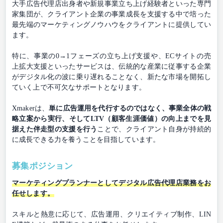
大手広告代理店出身者や新規事業立ち上げ経験者といった専門
家集団が、クライアント企業の事業成長を支援する中で培った
最先端のマーケティングノウハウをクライアントに提供してい
ます。
特に、事業の0→1フェーズの立ち上げ支援や、ECサイトの売
上拡大支援といったサービスは、伝統的な産業に従事する企業
がデジタル化の波に乗り遅れることなく、新たな市場を開拓し
ていく上で不可欠なサポートとなります。
Xmakerは、
単に広告運用を代行するのではなく、事業全体の戦
略立案から実行、そしてLTV（顧客生涯価値）の向上までを見
据えた伴走型の支援を行う
ことで、クライアント自身が持続的
に成長できる力を養うことを目指しています。
募集ポジション
マーケティングプランナーとしてデジタル広告代理店業務をお
任せします。
スキルと熱意に応じて、広告運用、クリエイティブ制作、LIN