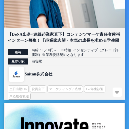
【DeNA出身×連続起業家直下】コンテンツマーケ責任者候補
インターン募集！【起業家志望・本気の成長を求める学生限
定】
時給：1,200円～ ※時給+インセンティブ（グレード評
給与
価制）※業務委託契約となります
渋谷駅
最寄り駅
Saitan株式会社
土日出勤OK
役員直下
マーケティング／広報
1-2年生歓迎
未経験者歓迎