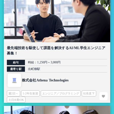
最先端技術を駆使して課題を解決するAI/ML学生エンジニア
募集！
時給：1,250円～3,000円
給与
出町柳駅
最寄り駅
株式会社Athena Technologies
週2日～
1-2年生歓迎
エンジニア／プログラミング
社長直下
土日出勤OK