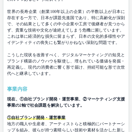
世界の長寿企業（創業100年以上の企業）の半数以上が日本に
存在する一方で、日本が課題先進国であり、特に高齢化が深刻
で、その結果として多くの中小企業や工房で後継者が見つから
ず、貴重な技術や文化が途絶えてしまう危機に瀕しています。
これは単に経済的な損失に留まらず、日本の文化的多様性やア
イデンティティの喪失にも繋がりかねない深刻な問題です。
こうした現状を改善すべく、デジタルマーケティングの知見と
ブランド構築のノウハウを駆使し、埋もれている価値を発掘・
再定義し、現代の消費者に響く形で届け、持続可能な形で次世
代へと継承しています。
事業内容
現在、①自社ブランド開発・運営事業、②マーケティング支援
事業の2軸で社会課題を解決しています。
①自社ブランド開発・運営事業
地方の職人や生産者、アーティストらと積極的にパートナーシ
ップを組み、彼らが持つ素晴らしい技術や素材を活かした新し