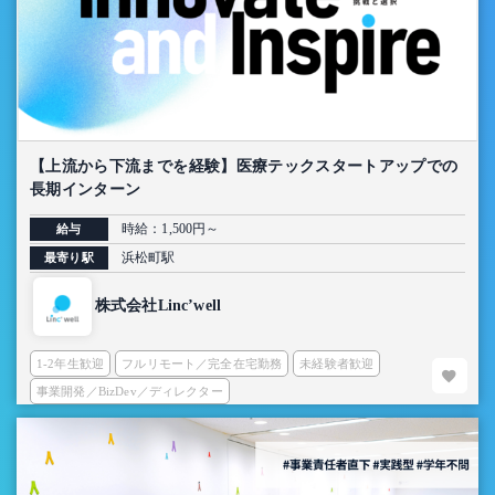
【上流から下流までを経験】医療テックスタートアップでの
長期インターン
時給：1,500円～
給与
浜松町駅
最寄り駅
株式会社Linc’well
1-2年生歓迎
フルリモート／完全在宅勤務
未経験者歓迎
事業開発／BizDev／ディレクター