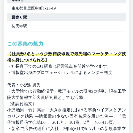
東京都目黒区中町1-23-19
最寄り駅
祐天寺駅
この募集の魅力
【社員数8名という少数精鋭環境で最先端のマーケティング技
術を身につけられる】
・社長直下でのOJT研修（経営視点を間近で学べます）
・博報堂出身のプロフェッショナルによるメンター制度
==========
代表：小沢勲男氏
・大学院では行動経済学・数理モデルの研究に従事、現在工学
院大学情報学部客員研究員としても活動
（査読付論文）
小沢勲男、竹川高志「大きさ推定における事前バイアスとアン
カリング効果 ―情報量の少ない固有名詞を用いた例―」『電
子情報通信学会誌D』、2018年、101巻、2号、405-413頁。
・新卒で広告代理店に入社、2年4か月で5つ以上の新規事業立