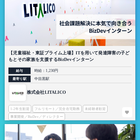
【児童福祉・東証プライム上場】ITを用いて発達障害の子ど
もとその家族を支援するBizDevインターン
時給：1,230円
給与
中目黒駅
最寄り駅
株式会社LITALICO
1-2年生歓迎
フルリモート／完全在宅勤務
未経験者歓迎
事業開発／BizDev／ディレクター