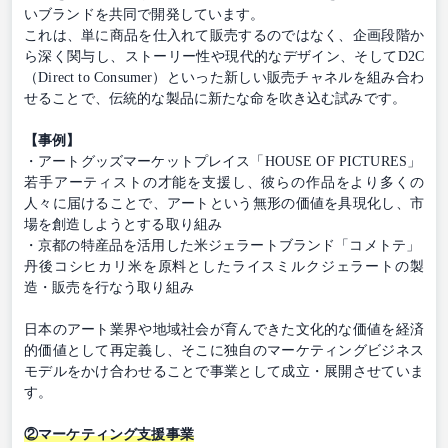
いブランドを共同で開発しています。
これは、単に商品を仕入れて販売するのではなく、企画段階か
ら深く関与し、ストーリー性や現代的なデザイン、そしてD2C
（Direct to Consumer）といった新しい販売チャネルを組み合わ
せることで、伝統的な製品に新たな命を吹き込む試みです。
【事例】
・アートグッズマーケットプレイス「HOUSE OF PICTURES」
若手アーティストの才能を支援し、彼らの作品をより多くの
人々に届けることで、アートという無形の価値を具現化し、市
場を創造しようとする取り組み
・京都の特産品を活用した米ジェラートブランド「コメトテ」
丹後コシヒカリ米を原料としたライスミルクジェラートの製
造・販売を行なう取り組み
日本のアート業界や地域社会が育んできた文化的な価値を経済
的価値として再定義し、そこに独自のマーケティングビジネス
モデルをかけ合わせることで事業として成立・展開させていま
す。
②マーケティング支援事業