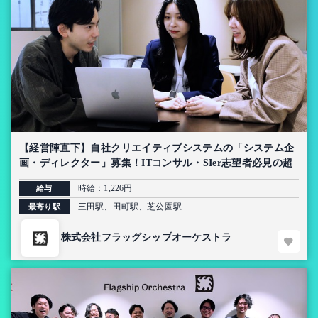
【経営陣直下】自社クリエイティブシステムの「システム企
画・ディレクター」募集！ITコンサル・SIer志望者必見の超
上流インターン【AI導入プロジェクト】
時給：1,226円
給与
三田駅、田町駅、芝公園駅
最寄り駅
株式会社フラッグシップオーケストラ