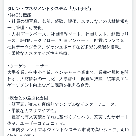
タレントマネジメントシステム『カオナビ』
○詳細な機能:
・社員の顔写真、名前、経験、評価、スキルなどの人材情報を
一元管理・可視化。
・人材データベース、社員情報ソート、社員リスト、組織ツリ
ー図、評価ワークフロー、社員アンケート、配置バランス図、
社員データグラフ、ダッシュボードなど多彩な機能を搭載。
・柔軟なカスタマイズ性も特徴。
○ターゲットユーザー:
大手企業から中小企業、ベンチャー企業まで、業種や規模を問
わず、人材情報の一元化、人事評価、配置や抜擢、従業員エン
ゲージメント向上などに課題を抱える企業。
○競合との差別化要因:
・顔写真が並んだ直感的でシンプルなインターフェース。
・柔軟なカスタマイズ性。
・豊富な導入実績とそれに基づくノウハウ、充実したサポート
体制、ユーザーコミュニティ。
・国内タレントマネジメントシステム市場で高いシェア。4,10