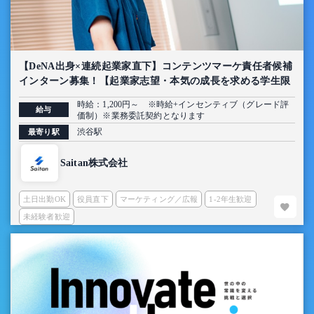
【DeNA出身×連続起業家直下】コンテンツマーケ責任者候補
インターン募集！【起業家志望・本気の成長を求める学生限
定】
時給：1,200円～ ※時給+インセンティブ（グレード評
給与
価制）※業務委託契約となります
渋谷駅
最寄り駅
Saitan株式会社
土日出勤OK
役員直下
マーケティング／広報
1-2年生歓迎
未経験者歓迎