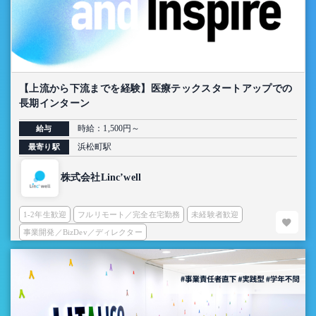
【上流から下流までを経験】医療テックスタートアップでの
長期インターン
時給：1,500円～
給与
浜松町駅
最寄り駅
株式会社Linc’well
1-2年生歓迎
フルリモート／完全在宅勤務
未経験者歓迎
事業開発／BizDev／ディレクター