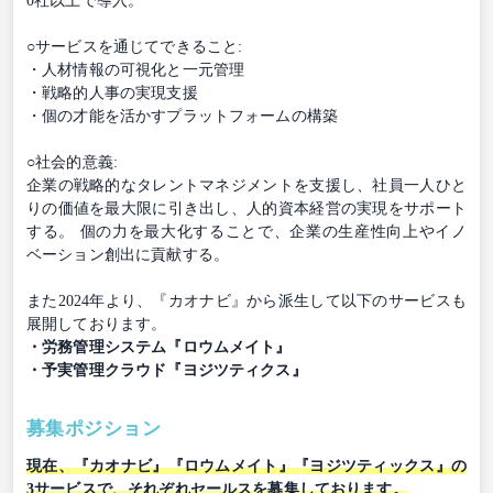
0社以上で導入。
○サービスを通じてできること:
・人材情報の可視化と一元管理
・戦略的人事の実現支援
・個の才能を活かすプラットフォームの構築
○社会的意義:
企業の戦略的なタレントマネジメントを支援し、社員一人ひと
りの価値を最大限に引き出し、人的資本経営の実現をサポート
する。 個の力を最大化することで、企業の生産性向上やイノ
ベーション創出に貢献する。
また2024年より、『カオナビ』から派生して以下のサービスも
展開しております。
・労務管理システム『ロウムメイト』
・予実管理クラウド『ヨジツティクス』
募集ポジション
現在、『カオナビ』『ロウムメイト』『ヨジツティックス』の
3サービスで、それぞれセールスを募集しております。