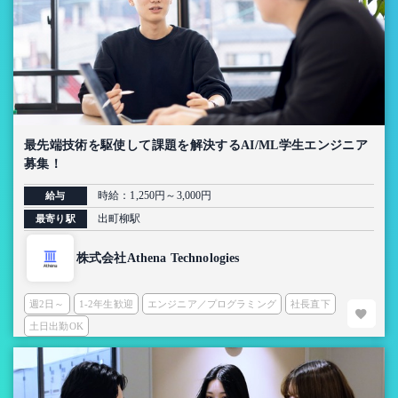
最先端技術を駆使して課題を解決するAI/ML学生エンジニア
募集！
時給：1,250円～3,000円
給与
出町柳駅
最寄り駅
株式会社Athena Technologies
週2日～
1-2年生歓迎
エンジニア／プログラミング
社長直下
土日出勤OK