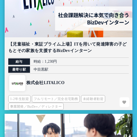
【児童福祉・東証プライム上場】ITを用いて発達障害の子ど
もとその家族を支援するBizDevインターン
時給：1,230円
給与
中目黒駅
最寄り駅
株式会社LITALICO
1-2年生歓迎
フルリモート／完全在宅勤務
未経験者歓迎
事業開発／BizDev／ディレクター