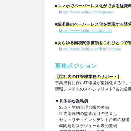
■スマホでペーパーレス化ができる経費精
https://www.keihi.com/expense/
■請求書のペーパーレス化を実現する請求
https://www.keihi.com/invoice/
■あらゆる国税関係書類をこれひとつで管
https://www.keihi.com/denshichobo/
募集ポジション
【①社内のIT管理業務のサポート】
事業成長に伴いIT環境が複雑化する中
情報システムのスペシャリスト2名と連携
▼具体的な業務例
・SaaS・契約管理台帳の整備
・IT内部統制の監査項目の見直し
・セキュリティインシデント台帳の整備
・年間運用スケジュール表の整備