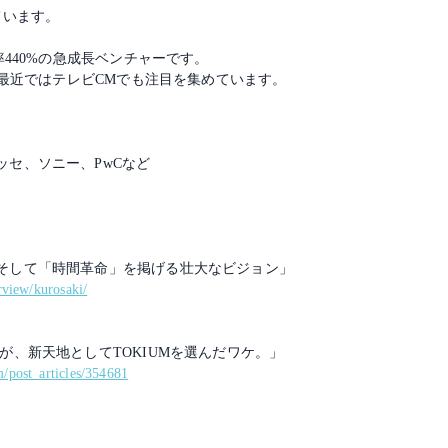
ています。
率440%の急成長ベンチャーです。
し、最近ではテレビCMでも注目を集めています。
セ、ソニー、PwCなど
そして「時間革命」を掲げる壮大なビジョン」
rview/kurosaki/
が、新天地としてTOKIUMを選んだワケ。」
/post_articles/354681