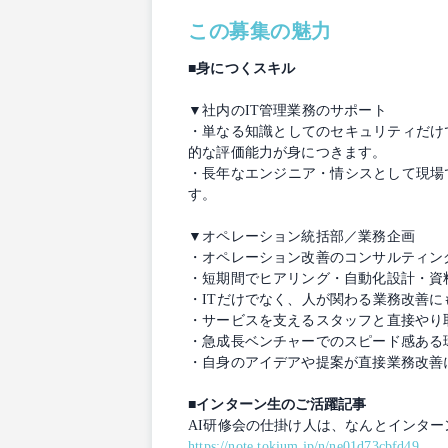
この募集の魅力
■身につくスキル
▼社内のIT管理業務のサポート
・単なる知識としてのセキュリティだけ
的な評価能力が身につきます。
・長年なエンジニア・情シスとして現場
す。
▼オペレーション統括部／業務企画
・オペレーション改善のコンサルティン
・短期間でヒアリング・自動化設計・資
・ITだけでなく、人が関わる業務改善
・サービスを支えるスタッフと直接やり
・急成長ベンチャーでのスピード感ある
・自身のアイデアや提案が直接業務改善
■インターン生のご活躍記事
AI研修会の仕掛け人は、なんとインター
https://note.tokium.jp/n/ne01d73cbfd49