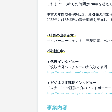
これまで生み出した時間は690年を超え
事業の年間成長率94.2%、取引先の増加
2022年には35億円の資金調達を実施
<社員の出身企業>
サイバーエージェント、三菱商事、ベネッ
<関連記事>
▼代表インタビュー
「筑波大発ベンチャーの大失敗と復活、
https://www.keihi.com/company/recruit/inte
▼ビジネス本部長インタビュー
「東大/ドイツ証券出身のフットボーラー
https://www.wantedly.com/companies/tokium
事業内容