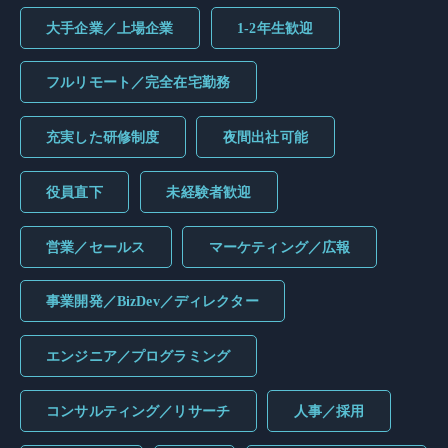
大手企業／上場企業
1-2年生歓迎
フルリモート／完全在宅勤務
充実した研修制度
夜間出社可能
役員直下
未経験者歓迎
営業／セールス
マーケティング／広報
事業開発／BizDev／ディレクター
エンジニア／プログラミング
コンサルティング／リサーチ
人事／採用