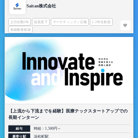
Saitan株式会社
土日出勤OK
役員直下
マーケティング／広報
1-2年生歓迎
未経験者歓迎
【上流から下流までを経験】医療テックスタートアップでの
長期インターン
時給：1,500円～
給与
浜松町駅
最寄り駅