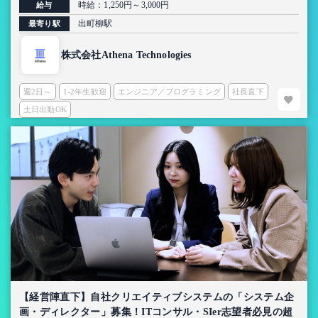
時給：1,250円～3,000円
給与
出町柳駅
最寄り駅
株式会社Athena Technologies
週2日～
1-2年生歓迎
エンジニア／プログラミング
社長直下
土日出勤OK
【経営陣直下】自社クリエイティブシステムの「システム企
画・ディレクター」募集！ITコンサル・SIer志望者必見の超