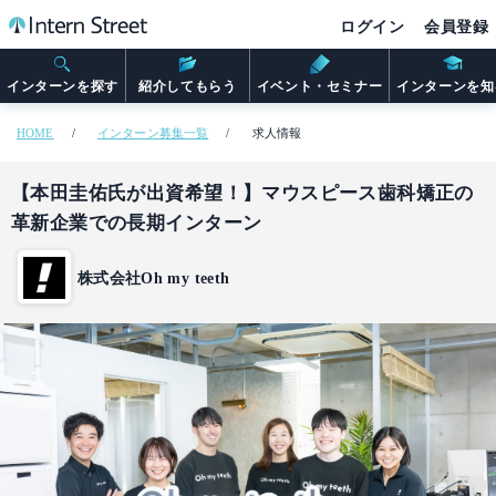
ログイン
会員登録
インターンを探す
紹介してもらう
イベント・セミナー
インターンを知
HOME
インターン募集一覧
求人情報
【本田圭佑氏が出資希望！】マウスピース歯科矯正の
革新企業での長期インターン
株式会社Oh my teeth