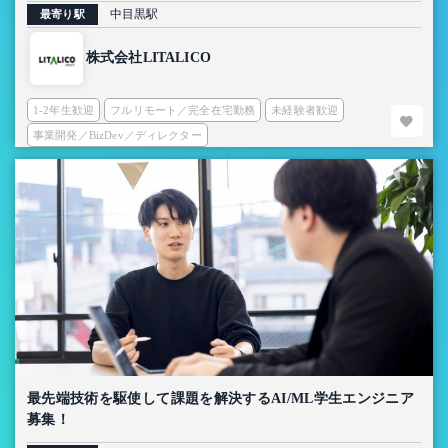
中目黒駅
最寄り駅
株式会社LITALICO
1-2年生歓迎
フルリモート／完全在宅勤務
未経験者歓迎
事業開発／BizDev／ディレクター
最先端技術を駆使して課題を解決するAI/ML学生エンジニア
募集！