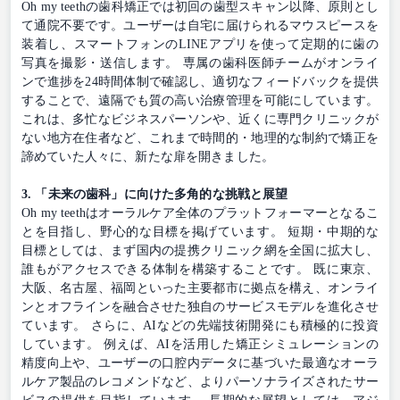
Oh my teethの歯科矯正では初回の歯型スキャン以降、原則とし
て通院不要です。ユーザーは自宅に届けられるマウスピースを
装着し、スマートフォンのLINEアプリを使って定期的に歯の
写真を撮影・送信します。 専属の歯科医師チームがオンライ
ンで進捗を24時間体制で確認し、適切なフィードバックを提供
することで、遠隔でも質の高い治療管理を可能にしています。
これは、多忙なビジネスパーソンや、近くに専門クリニックが
ない地方在住者など、これまで時間的・地理的な制約で矯正を
諦めていた人々に、新たな扉を開きました。
3. 「未来の歯科」に向けた多角的な挑戦と展望
Oh my teethはオーラルケア全体のプラットフォーマーとなるこ
とを目指し、野心的な目標を掲げています。 短期・中期的な
目標としては、まず国内の提携クリニック網を全国に拡大し、
誰もがアクセスできる体制を構築することです。 既に東京、
大阪、名古屋、福岡といった主要都市に拠点を構え、オンライ
ンとオフラインを融合させた独自のサービスモデルを進化させ
ています。 さらに、AIなどの先端技術開発にも積極的に投資
しています。 例えば、AIを活用した矯正シミュレーションの
精度向上や、ユーザーの口腔内データに基づいた最適なオーラ
ルケア製品のレコメンドなど、よりパーソナライズされたサー