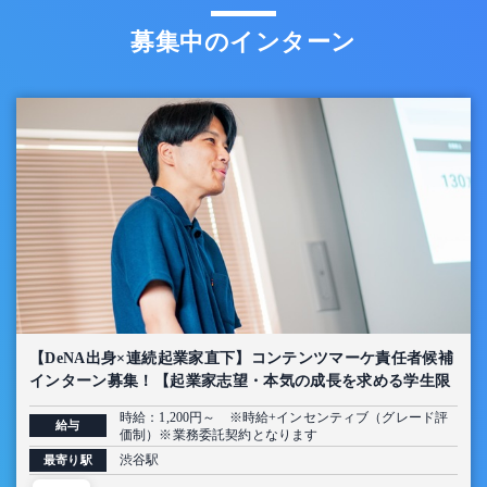
募集中のインターン
【DeNA出身×連続起業家直下】コンテンツマーケ責任者候補
インターン募集！【起業家志望・本気の成長を求める学生限
定】
時給：1,200円～ ※時給+インセンティブ（グレード評
給与
価制）※業務委託契約となります
渋谷駅
最寄り駅