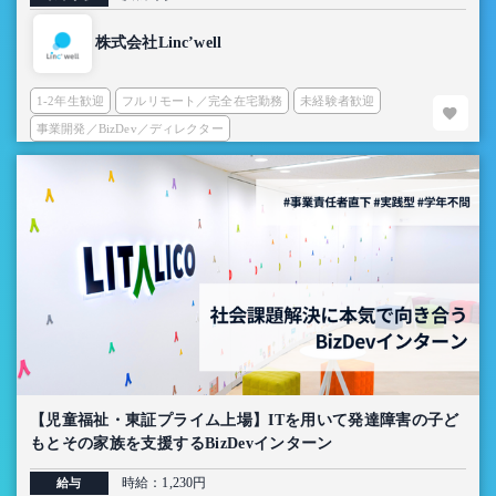
株式会社Linc’well
1-2年生歓迎
フルリモート／完全在宅勤務
未経験者歓迎
事業開発／BizDev／ディレクター
【児童福祉・東証プライム上場】ITを用いて発達障害の子ど
もとその家族を支援するBizDevインターン
時給：1,230円
給与