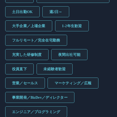
土日出勤OK
週2日～
大手企業／上場企業
1-2年生歓迎
フルリモート／完全在宅勤務
充実した研修制度
夜間出社可能
役員直下
未経験者歓迎
営業／セールス
マーケティング／広報
事業開発／BizDev／ディレクター
エンジニア／プログラミング