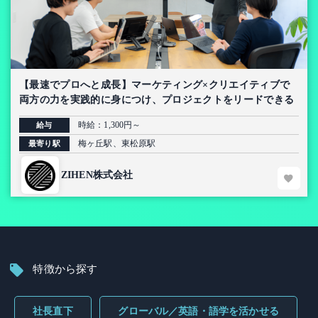
【最速でプロへと成長】マーケティング×クリエイティブで
両方の力を実践的に身につけ、プロジェクトをリードできる
インターン
時給：1,300円～
給与
梅ヶ丘駅、東松原駅
最寄り駅
ZIHEN株式会社
特徴から探す
社長直下
グローバル／英語・語学を活かせる