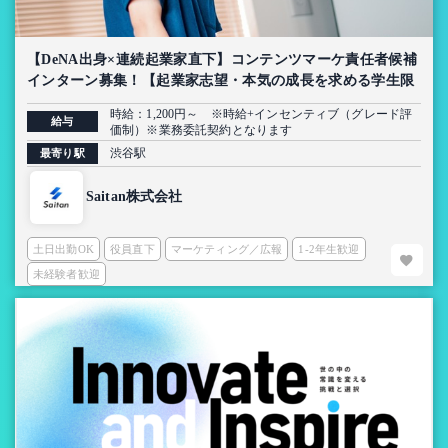
【DeNA出身×連続起業家直下】コンテンツマーケ責任者候補
インターン募集！【起業家志望・本気の成長を求める学生限
定】
時給：1,200円～ ※時給+インセンティブ（グレード評
給与
価制）※業務委託契約となります
渋谷駅
最寄り駅
Saitan株式会社
土日出勤OK
役員直下
マーケティング／広報
1-2年生歓迎
未経験者歓迎