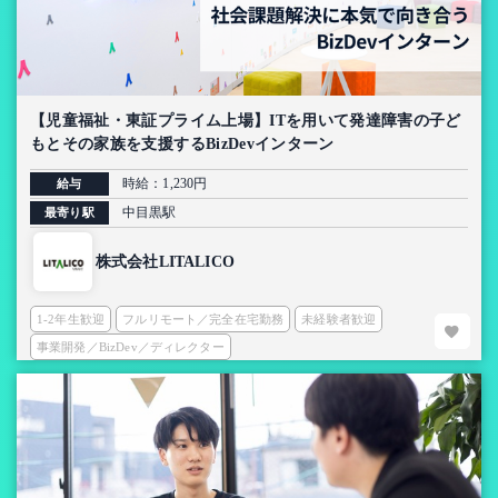
【児童福祉・東証プライム上場】ITを用いて発達障害の子ど
もとその家族を支援するBizDevインターン
時給：1,230円
給与
中目黒駅
最寄り駅
株式会社LITALICO
1-2年生歓迎
フルリモート／完全在宅勤務
未経験者歓迎
事業開発／BizDev／ディレクター