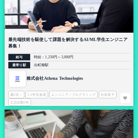
最先端技術を駆使して課題を解決するAI/ML学生エンジニア
募集！
時給：1,250円～3,000円
給与
出町柳駅
最寄り駅
株式会社Athena Technologies
週2日～
1-2年生歓迎
エンジニア／プログラミング
社長直下
土日出勤OK