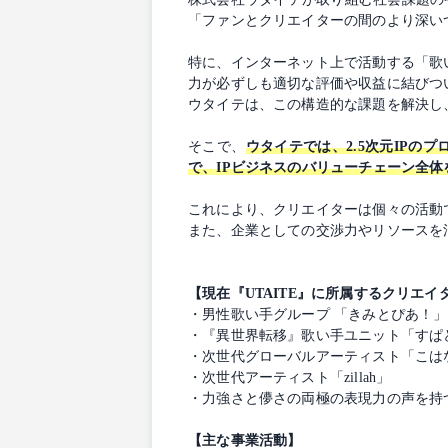
「ファンとクリエイターの間のより深い
特に、インターネット上で活動する「歌い
力が必ずしも適切な評価や収益に結びつ
ウタイテは、この構造的な課題を解決し
そこで、
ウタイテでは、2.5次元IP
で、IPビジネスのバリューチェーン全
これにより、クリエイターは個々の活動
また、企業としての交渉力やリソースを
【現在『UTAITE』に所属するクリエイ
・男性歌い手グループ 「きみとぴあ！」
・『異世界転移』歌い手ユニット「すぱ
・次世代グローバルアーティスト「こは
・次世代アーティスト「zillah」
・力強さと儚さの両極の表現力の声を持つ女
【主な事業活動】