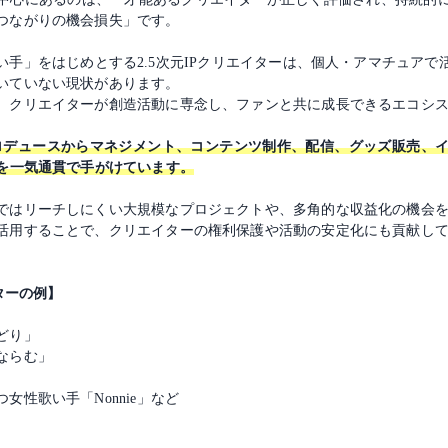
つながりの機会損失」です。
手」をはじめとする2.5次元IPクリエイターは、個人・アマチュア
いていない現状があります。
、クリエイターが創造活動に専念し、ファンと共に成長できるエコシ
のプロデュースからマネジメント、コンテンツ制作、配信、グッズ販売、
体を一気通貫で手がけています。
ではリーチしにくい大規模なプロジェクトや、多角的な収益化の機会
活用することで、クリエイターの権利保護や活動の安定化にも貢献し
ターの例】
どり」
ならむ」
性歌い手「Nonnie」など