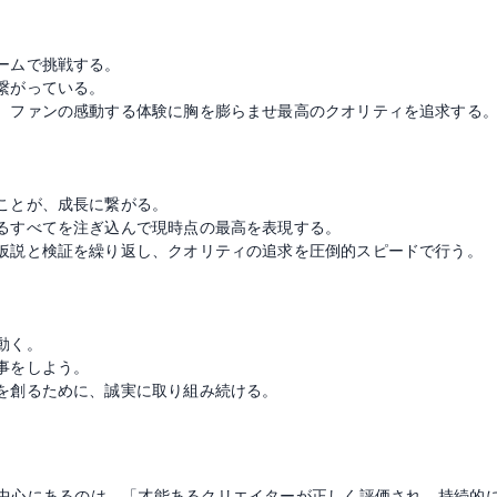
ームで挑戦する。
繋がっている。
、ファンの感動する体験に胸を膨らませ最高のクオリティを追求する
ことが、成長に繋がる。
るすべてを注ぎ込んで現時点の最高を表現する。
仮説と検証を繰り返し、クオリティの追求を圧倒的スピードで行う。
動く。
事をしよう。
を創るために、誠実に取り組み続ける。
中心にあるのは、「才能あるクリエイターが正しく評価され、持続的