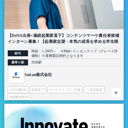
【DeNA出身×連続起業家直下】コンテンツマーケ責任者候補
インターン募集！【起業家志望・本気の成長を求める学生限
定】
時給：1,200円～ ※時給+インセンティブ（グレード評
給与
価制）※業務委託契約となります
渋谷駅
最寄り駅
Saitan株式会社
土日出勤OK
役員直下
マーケティング／広報
1-2年生歓迎
未経験者歓迎