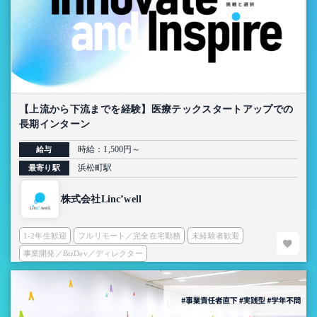
【上流から下流までを経験】医療テックスタートアップでの
長期インターン
時給：1,500円～
給与
浜松町駅
最寄り駅
株式会社Linc’well
1-2年生歓迎
フルリモート／完全在宅勤務
未経験者歓迎
事業開発／BizDev／ディレクター