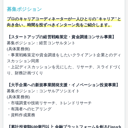
募集ポジション
プロのキャリアコーディネーターが一人ひとりの"キャリア"と
向き合い、時間を投ずべきインターン先をご紹介します。
【スタートアップの経営戦略策定・資金調達コンサル事業】
募集ポジション：経営コンサルタント
(具体業務例)
・事業戦略策定や資金調達をしたいクライアント企業とのディ
スカッション同席
・上記ディスカッションを元にした、リサーチ、スライドづく
り、財務計画づくり
【大手企業への新規事業開発支援・イノベーション投資事業】
募集ポジション：コンサルアソシエイト
(具体業務例)
・市場調査や技術リサーチ、トレンドリサーチ
・有識者へのヒアリング
・資料作成業務
【累計投資額600億円以上 金融プラットフォームを創るFintech