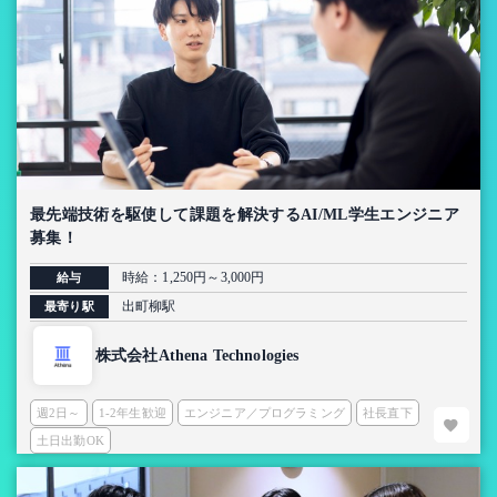
最先端技術を駆使して課題を解決するAI/ML学生エンジニア
募集！
時給：1,250円～3,000円
給与
出町柳駅
最寄り駅
株式会社Athena Technologies
週2日～
1-2年生歓迎
エンジニア／プログラミング
社長直下
土日出勤OK