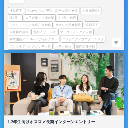
社長直下
グローバル／英語・語学を活かせる
土日出勤OK
週2日～
大手企業／上場企業
1-2年生歓迎
フルリモート／完全在宅勤務
充実した研修制度
役員直下
未経験者歓迎
営業／セールス
マーケティング／広報
事業開発／BizDev／ディレクター
エンジニア／プログラミング
コンサルティング／リサーチ
人事／採用
夜間出社可能
1,2年生向けオススメ長期インターンエントリー