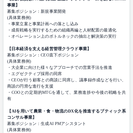
事業】
募集ポジション：新規事業開発
(具体業務例)
・事業立案と事業計画への落とし込み
・成長戦略を実行するための組織再編と人材配置の最適化
・オペレーション上のボトルネックの抽出と解決策の実行
【日本経済を支える経営管理クラウド事業】
募集ポジション：CEO直下ポジション
(具体業務例)
・大企業に向けた様々なアプローチでの営業手法を推進
・エグゼクティブ採用の同席
・CEOが行う顧客との商談に同席し、議事録作成などを行い、
商談の円滑な進行を支援
・COOとの定期的MTGを通して、業務進捗や今後の戦略を共
有
【AIを用いて農業・食・物流のDX化を推進するブティック系
コンサル事業】
募集ポジション：生成AI PMアシスタント
(具体業務例)