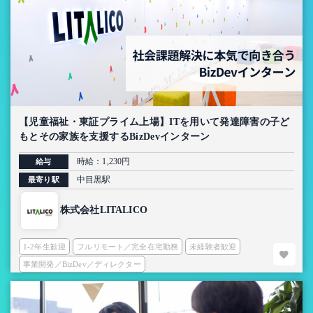
【児童福祉・東証プライム上場】ITを用いて発達障害の子ど
もとその家族を支援するBizDevインターン
時給：1,230円
給与
中目黒駅
最寄り駅
株式会社LITALICO
1-2年生歓迎
フルリモート／完全在宅勤務
未経験者歓迎
事業開発／BizDev／ディレクター