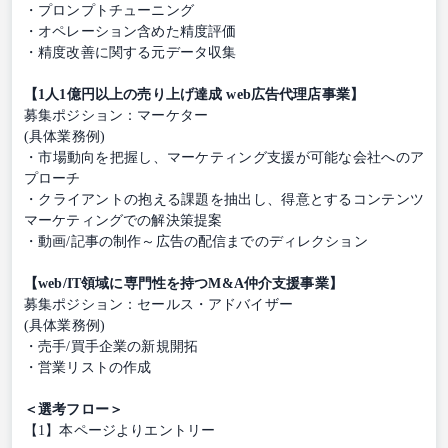
・プロンプトチューニング
・オペレーション含めた精度評価
・精度改善に関する元データ収集
【1人1億円以上の売り上げ達成 web広告代理店事業】
募集ポジション：マーケター
(具体業務例)
・市場動向を把握し、マーケティング支援が可能な会社へのア
プローチ
・クライアントの抱える課題を抽出し、得意とするコンテンツ
マーケティングでの解決策提案
・動画/記事の制作～広告の配信までのディレクション
【web/IT領域に専門性を持つM&A仲介支援事業】
募集ポジション：セールス・アドバイザー
(具体業務例)
・売手/買手企業の新規開拓
・営業リストの作成
＜選考フロー＞
【1】本ページよりエントリー