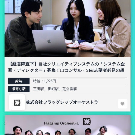
【経営陣直下】自社クリエイティブシステムの「システム企
画・ディレクター」募集！ITコンサル・SIer志望者必見の超
上流インターン【AI導入プロジェクト】
時給：1,226円
給与
三田駅、田町駅、芝公園駅
最寄り駅
株式会社フラッグシップオーケストラ