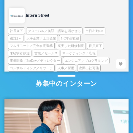
Intern Street
社長直下
グローバル／英語・語学を活かせる
土日出勤OK
週2日～
大手企業／上場企業
1-2年生歓迎
フルリモート／完全在宅勤務
充実した研修制度
役員直下
未経験者歓迎
営業／セールス
マーケティング／広報
事業開発／BizDev／ディレクター
エンジニア／プログラミング
コンサルティング／リサーチ
人事／採用
夜間出社可能
募集中のインターン