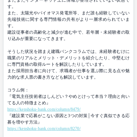
まだまだインターネット上に情報が整理されていない状態で
す。
また、太陽光やバイオマス発電所等、まだ誰も経験していない
先端技術に関する専門情報の共有がより一層求められていま
す。
建設従事者の高齢化と減少が進む中で、若年層・未経験者の取
り込みが重要になってきます。
そうした状況を踏まえ建職バンクコラムでは、未経験者むけに
職業のリアルとメリット・デメリットを紹介したり、中堅むけ
に専門資格の取得ルートを解説したりしています。
また採用担当者に向けて、求職者が仕事を選ぶ際に見る点や魅
力的な求人票の書き方なども解説しています。
コラム例：
『電気主任技術者はしんどい？やめとけって本当？理由と向い
てる人の特徴まとめ』
https://kenshoku-bank.com/column/8479/
『建設業で応募がこない原因と3つの対策│今すぐ真似できる応
募を増やす方法』
https://kenshoku-bank.com/column/8270/