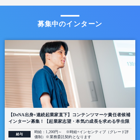
募集中のインターン
【DeNA出身×連続起業家直下】コンテンツマーケ責任者候補
インターン募集！【起業家志望・本気の成長を求める学生限
定】
時給：1,200円～ ※時給+インセンティブ（グレード評
給与
価制）※業務委託契約となります