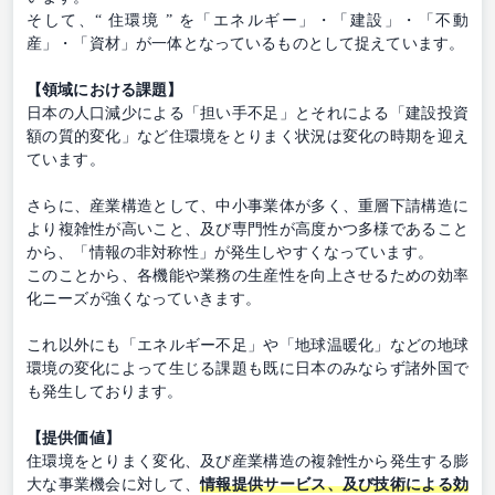
そして、“ 住環境 ” を「エネルギー」・「建設」・「不動
産」・「資材」が一体となっているものとして捉えています。
【領域における課題】
日本の人口減少による「担い手不足」とそれによる「建設投資
額の質的変化」など住環境をとりまく状況は変化の時期を迎え
ています。
さらに、産業構造として、中小事業体が多く、重層下請構造に
より複雑性が高いこと、及び専門性が高度かつ多様であること
から、「情報の非対称性」が発生しやすくなっています。
このことから、各機能や業務の生産性を向上させるための効率
化ニーズが強くなっていきます。
これ以外にも「エネルギー不足」や「地球温暖化」などの地球
環境の変化によって生じる課題も既に日本のみならず諸外国で
も発生しております。
【提供価値】
住環境をとりまく変化、及び産業構造の複雑性から発生する膨
大な事業機会に対して、
情報提供サービス、及び技術による効