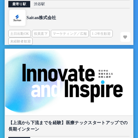
渋谷駅
最寄り駅
Saitan株式会社
土日出勤OK
役員直下
マーケティング／広報
1-2年生歓迎
未経験者歓迎
【上流から下流までを経験】医療テックスタートアップでの
長期インターン