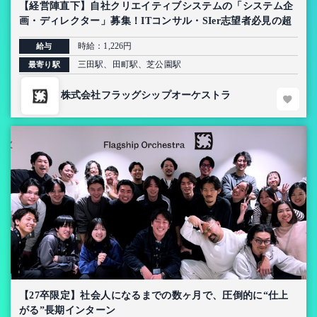
【経営陣直下】自社クリエイティブシステムの「システム企
画・ディレクター」募集！ITコンサル・SIer志望者必見の超
上流インターン【AI導入プロジェクト】
時給：1,226円
給与
三田駅、田町駅、芝公園駅
最寄り駅
株式会社フラッグシップオーケストラ
【27卒限定】社会人になるまでの数ヶ月で、圧倒的に“仕上
がる”長期インターン