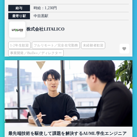
時給：1,230円
給与
中目黒駅
最寄り駅
株式会社LITALICO
1-2年生歓迎
フルリモート／完全在宅勤務
未経験者歓迎
事業開発／BizDev／ディレクター
最先端技術を駆使して課題を解決するAI/ML学生エンジニア