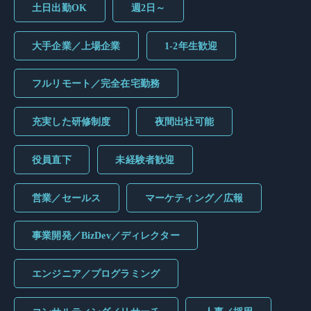
土日出勤OK
週2日～
大手企業／上場企業
1-2年生歓迎
フルリモート／完全在宅勤務
充実した研修制度
夜間出社可能
役員直下
未経験者歓迎
営業／セールス
マーケティング／広報
事業開発／BizDev／ディレクター
エンジニア／プログラミング