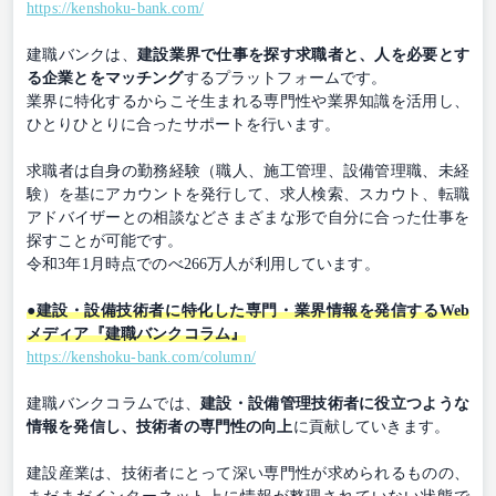
https://kenshoku-bank.com/
建職バンクは、
建設業界で仕事を探す求職者と、人を必要とす
る企業とをマッチング
するプラットフォームです。
業界に特化するからこそ生まれる専門性や業界知識を活用し、
ひとりひとりに合ったサポートを行います。
求職者は自身の勤務経験（職人、施工管理、設備管理職、未経
験）を基にアカウントを発行して、求人検索、スカウト、転職
アドバイザーとの相談などさまざまな形で自分に合った仕事を
探すことが可能です。
令和3年1月時点でのべ266万人が利用しています。
●建設・設備技術者に特化した専門・業界情報を発信するWeb
メディア『建職バンクコラム』
https://kenshoku-bank.com/column/
建職バンクコラムでは、
建設・設備管理技術者に役立つような
情報を発信し、技術者の専門性の向上
に貢献していきます。
建設産業は、技術者にとって深い専門性が求められるものの、