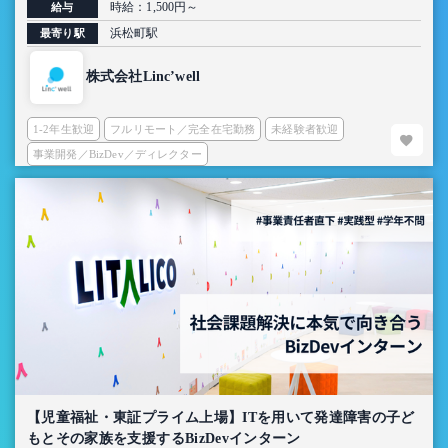
時給：1,500円～
給与
浜松町駅
最寄り駅
株式会社Linc’well
1-2年生歓迎
フルリモート／完全在宅勤務
未経験者歓迎
事業開発／BizDev／ディレクター
【児童福祉・東証プライム上場】ITを用いて発達障害の子ど
もとその家族を支援するBizDevインターン