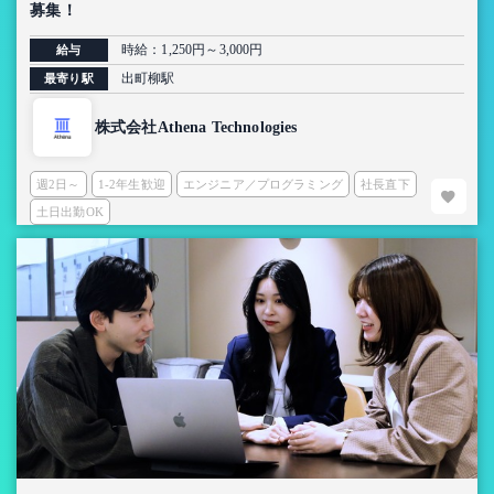
募集！
時給：1,250円～3,000円
給与
出町柳駅
最寄り駅
株式会社Athena Technologies
週2日～
1-2年生歓迎
エンジニア／プログラミング
社長直下
土日出勤OK