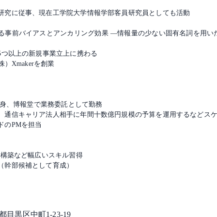
研究に従事、現在工学院大学情報学部客員研究員としても活動
事前バイアスとアンカリング効果 ―情報量の少ない固有名詞を用いた
5つ以上の新規事業立上に携わる
）Xmakerを創業
へ転身、博報堂で業務委託として勤務
。通信キャリア法人相手に年間十数億円規模の予算を運用するなどス
ドのPMを担当
E構築など幅広いスキル習得
（幹部候補として育成）
都目黒区中町1-23-19