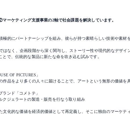
②マーケティング支援事業の2軸で社会課題を解決しています。
積極的にパートナーシップを組み、彼らが持つ素晴らしい技術や素材
く、企画段階から深く関与し、ストーリー性や現代的なデザイン、そしてD2C
ことで、伝統的な製品に新たな命を吹き込む試みです。
 OF PICTURES」
の作品をより多くの人々に届けることで、アートという無形の価値を
ブランド「コメトテ」
ルクジェラートの製造・販売を行なう取り組み
た文化的な価値を経済的価値として再定義し、そこに独自のマーケテ