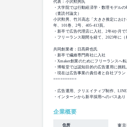
代表：小沢勲男氏
・大学院では行動経済学・数理モデルの
（査読付論文）
小沢勲男、竹川高志「大きさ推定における
年、101巻、2号、405-413頁。
・新卒で広告代理店に入社、2年4か月で
・フリーランス期間を経て、2023年に（株
共同創業者：日髙舜也氏
・新卒で繊維専門商社に入社
・Xmaker創業のためにフリーランス
・博報堂では認知目的の広告運用に挑戦
・現在は広告事業の責任者と自社ブラン
==========
・広告運用、クリエイティブ制作、LIN
・インターンから新卒採用へのパスあり
企業概要
住所
東京