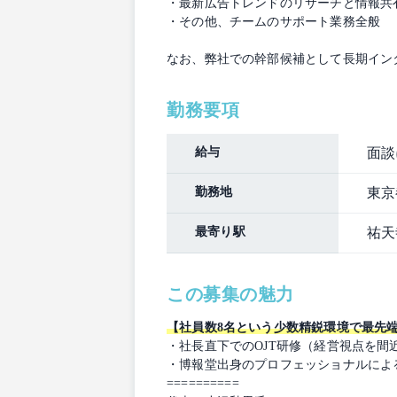
・最新広告トレンドのリサーチと情報共
・その他、チームのサポート業務全般
なお、弊社での幹部候補として長期イン
勤務要項
給与
面談
勤務地
東京
最寄り駅
祐天
この募集の魅力
【社員数8名という少数精鋭環境で最先
・社長直下でのOJT研修（経営視点を間
・博報堂出身のプロフェッショナルによ
==========