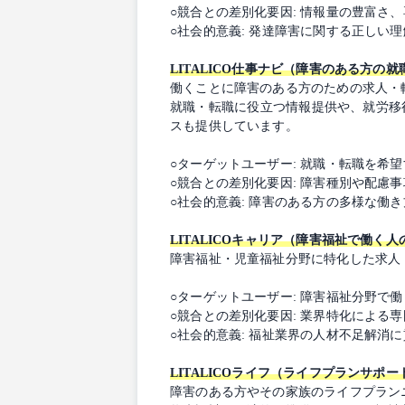
○競合との差別化要因: 情報量の豊富
○社会的意義: 発達障害に関する正し
LITALICO仕事ナビ（障害のある方の就
働くことに障害のある方のための求人・
就職・転職に役立つ情報提供や、就労移
スも提供しています。
○ターゲットユーザー: 就職・転職を希
○競合との差別化要因: 障害種別や配
○社会的意義: 障害のある方の多様な働
LITALICOキャリア（障害福祉で働く人
障害福祉・児童福祉分野に特化した求人
○ターゲットユーザー: 障害福祉分野で
○競合との差別化要因: 業界特化による
○社会的意義: 福祉業界の人材不足解消
LITALICOライフ（ライフプランサポー
障害のある方やその家族のライフプラン