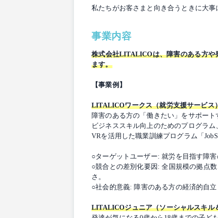
私たちがお客さまと向き合うときに大事
事業内容
株式会社LITALICOは、障害のある
ます。
【事業例】
LITALICOワークス（就労支援サービス
障害のある方の「働きたい」をサポート
ビジネススキル向上のためのプログラム
VRを活用した職業訓練プログラム「JobS
○ターゲットユーザー: 就労を目指す障
○競合との差別化要因: 全国規模の拠
さ。
○社会的意義: 障害のある方の経済的自
LITALICOジュニア（ソーシャルスキル
発達が気になる0歳から18歳までの子