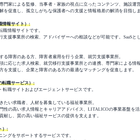
さ、専門家による監修、当事者・家族の視点に立ったコンテンツ、施設運
い理解を促進し、孤立しがちな保護者への支援と情報格差の解消を目指し
職情報サイト）:
転職情報サイトです。
行支援事業所の検索、アドバイザーへの相談などが可能です。SaaSと
望する障害のある方、障害者雇用を行う企業、就労支援事業所。
慮事項に応じた求人検索、就労移行支援事業所との連携、専門家による情
き方を支援し、企業と障害のある方の最適なマッチングを促進します。
の転職サービス）:
・転職サイトおよびエージェントサービスです。
働きたい求職者、人材を募集している福祉事業所。
専門性の高い求人情報とキャリアアドバイス、LITALICOの事業基盤を
に貢献し、質の高い福祉サービスの提供を支えます。
ト）:
ニングをサポートするサービスです。