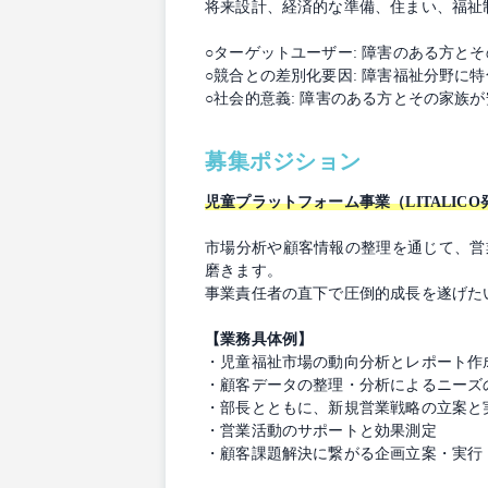
将来設計、経済的な準備、住まい、福祉
○ターゲットユーザー: 障害のある方と
○競合との差別化要因: 障害福祉分野に特
○社会的意義: 障害のある方とその家族
募集ポジション
児童プラットフォーム事業（LITALIC
市場分析や顧客情報の整理を通じて、営業
磨きます。
事業責任者の直下で圧倒的成長を遂げた
【業務具体例】
・児童福祉市場の動向分析とレポート作
・顧客データの整理・分析によるニーズ
・部長とともに、新規営業戦略の立案と
・営業活動のサポートと効果測定
・顧客課題解決に繋がる企画立案・実行