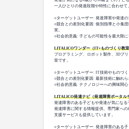
一人ひとりの発達段階や特性に合わせて
○ターゲットユーザー: 発達障害や発達
○競合との差別化要因: 個別指導と小
実。
○社会的意義: 子どもの可能性を最大
LITALICOワンダー（IT×ものづくり教室
プログラミング、ロボット製作、3Dプ
室です。
○ターゲットユーザー: IT技術やもの
○競合との差別化要因: 最新技術に触
○社会的意義: テクノロジーへの興味関
LITALICO発達ナビ（発達障害ポータ
発達障害のある子どもや発達が気になる
発達障害に関する情報提供、専門家への
支援サービスも提供しています。
○ターゲットユーザー: 発達障害のある