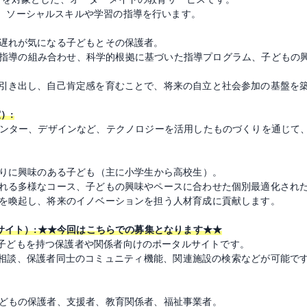
、ソーシャルスキルや学習の指導を行います。
の遅れが気になる子どもとその保護者。
集団指導の組み合わせ、科学的根拠に基づいた指導プログラム、子どもの
限に引き出し、自己肯定感を育むことで、将来の自立と社会参加の基盤を
）:
リンター、デザインなど、テクノロジーを活用したものづくりを通じて
づくりに興味のある子ども（主に小学生から高校生）。
れられる多様なコース、子どもの興味やペースに合わせた個別最適化され
心を喚起し、将来のイノベーションを担う人材育成に貢献します。
ルサイト）:★★今回はこちらでの募集となります★★
子どもを持つ保護者や関係者向けのポータルサイトです。
相談、保護者同士のコミュニティ機能、関連施設の検索などが可能です。
子どもの保護者、支援者、教育関係者、福祉事業者。