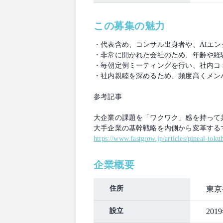
この募集の魅力
・代表含め、コンサル出身者や、AIエ
・非常に開かれた会社のため、年齢や経
・毎朝定例ミーティングを行い、社内コ
・社内親睦を深めるため、頻度高くメン
参考記事
大企業の課題を「ワクワク」感を持って
大手企業の基幹戦略を内側から変革する
https://www.fastgrow.jp/articles/pineal-tokuh
企業概要
住所
東京都
設立
201