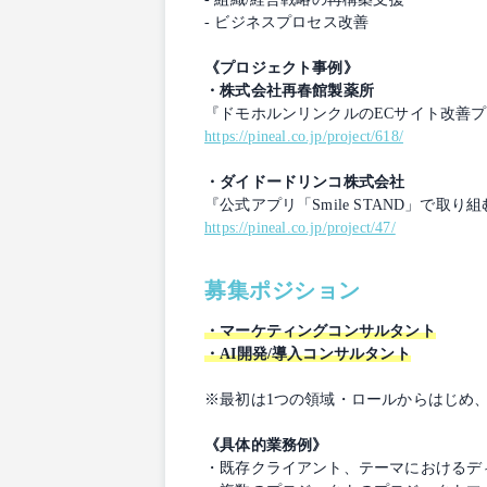
- ビジネスプロセス改善
《プロジェクト事例》
・株式会社再春館製薬所
『ドモホルンリンクルのECサイト改善
https://pineal.co.jp/project/618/
・ダイドードリンコ株式会社
『公式アプリ「Smile STAND」で取
https://pineal.co.jp/project/47/
募集ポジション
・マーケティングコンサルタント
・AI開発/導入コンサルタント
※最初は1つの領域・ロールからはじめ
《具体的業務例》
・既存クライアント、テーマにおけるデ