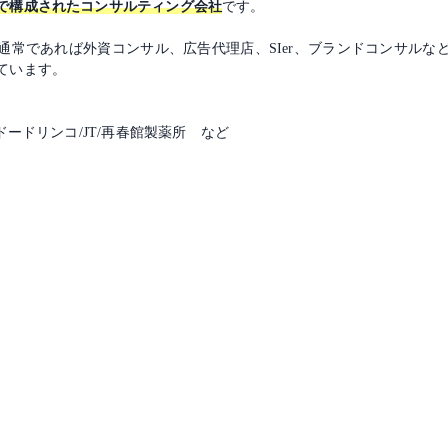
で構成されたコンサルティング会社
です。
通常であれば外資コンサル、広告代理店、SIer、ブランドコンサルな
ています。
ドードリンコ/JT/再春館製薬所 など