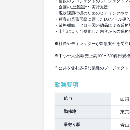
・複数のプロジェクトのプロジェクトマ
・企画の上流設計〜実行支援
・現状課題把握のためのヒアリングやサ
・顧客の業務形態に適したDXツール導入、
・業務棚卸、フロー図の納品による業務
・上記により可視化した内容からの業務
※社長やディレクターが新規案件を受注
※中小〜大企業(売上高100〜500億円
※公共を含む多様な業種のプロジェクト
勤務要項
給与
面談
勤務地
東京都
最寄り駅
青山