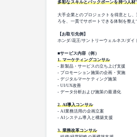
多彩なスキルとバックボーンを持つ人材
大手企業とのプロジェクトを得意とし、
ろを、一貫でサポートできる体制を整え
【お取引先例】
ホンダ/花王/サントリーウェルネス/ダイ
■サービス内容（例）
1. マーケティングコンサル
- 新製品・サービスの立ち上げ支援
- プロモーション施策の企画・実施
- デジタルマーケティング施策
- UI/UX改善
- データ分析および施策の最適化
2. AI導入コンサル
- AI業務活用の企画立案
- AIシステム導入と構築支援
3. 業務改革コンサル
- 組織/経営戦略の再構築支援