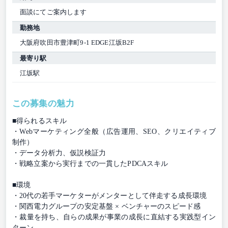
面談にてご案内します
勤務地
大阪府吹田市豊津町9-1 EDGE江坂B2F
最寄り駅
江坂駅
この募集の魅力
■得られるスキル
・Webマーケティング全般（広告運用、SEO、クリエイティブ
制作）
・データ分析力、仮説検証力
・戦略立案から実行までの一貫したPDCAスキル
■環境
・20代の若手マーケターがメンターとして伴走する成長環境
・関西電力グループの安定基盤 × ベンチャーのスピード感
・裁量を持ち、自らの成果が事業の成長に直結する実践型イン
ターン