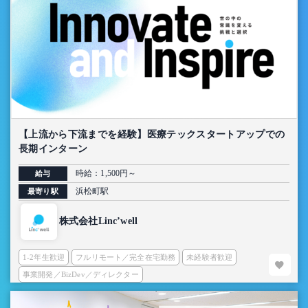
【上流から下流までを経験】医療テックスタートアップでの
長期インターン
時給：1,500円～
給与
浜松町駅
最寄り駅
株式会社Linc’well
1-2年生歓迎
フルリモート／完全在宅勤務
未経験者歓迎
事業開発／BizDev／ディレクター