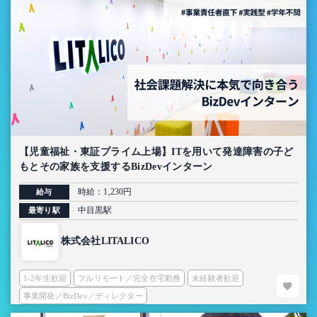
【児童福祉・東証プライム上場】ITを用いて発達障害の子ど
もとその家族を支援するBizDevインターン
時給：1,230円
給与
中目黒駅
最寄り駅
株式会社LITALICO
1-2年生歓迎
フルリモート／完全在宅勤務
未経験者歓迎
事業開発／BizDev／ディレクター