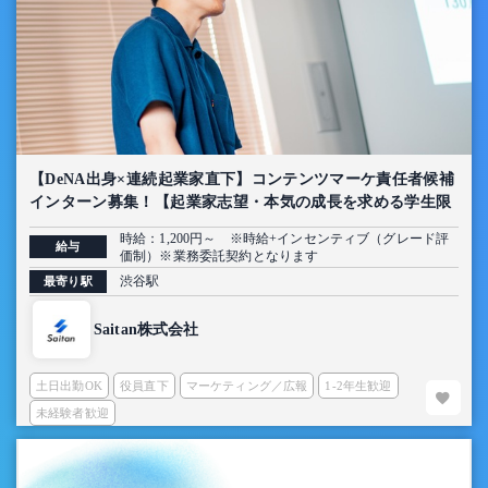
【DeNA出身×連続起業家直下】コンテンツマーケ責任者候補
インターン募集！【起業家志望・本気の成長を求める学生限
定】
時給：1,200円～ ※時給+インセンティブ（グレード評
給与
価制）※業務委託契約となります
渋谷駅
最寄り駅
Saitan株式会社
土日出勤OK
役員直下
マーケティング／広報
1-2年生歓迎
未経験者歓迎