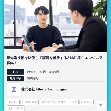
最先端技術を駆使して課題を解決するAI/ML学生エンジニア
募集！
時給：1,250円～3,000円
給与
出町柳駅
最寄り駅
株式会社Athena Technologies
週2日～
1-2年生歓迎
エンジニア／プログラミング
社長直下
土日出勤OK