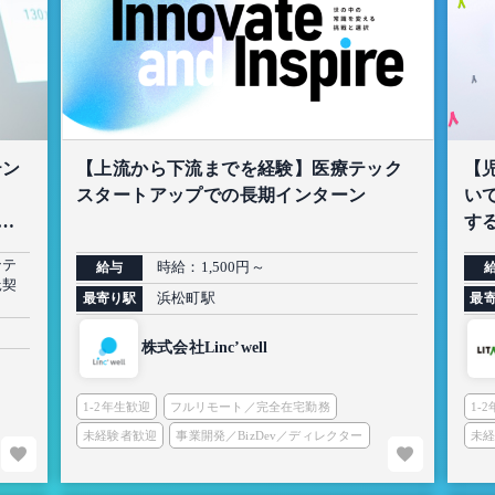
テン
【上流から下流までを経験】医療テック
【
スタートアップでの長期インターン
い
生
する
ンテ
時給：1,500円～
給与
託契
浜松町駅
最寄り駅
最
株式会社Linc’well
1-2年生歓迎
フルリモート／完全在宅勤務
1-
未経験者歓迎
事業開発／BizDev／ディレクター
未