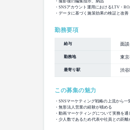
・撮影後の編集指示、納品
・SNSアカウント運用におけるLTV・RO
・データに基づく施策効果の検証と改善
勤務要項
給与
面談
勤務地
東京
最寄り駅
渋谷
この募集の魅力
・SNSマーケティング戦略の上流から
・無形法人営業の経験が積める
・動画マーケティングについて実務を通
・少人数であるため代表や社員との距離