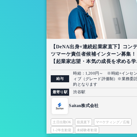
【DeNA出身×連続起業家直下】コン
ツマーケ責任者候補インターン募集！
【起業家志望・本気の成長を求める学
限定】
時給：1,200円～ ※時給+インセ
給与
ィブ（グレード評価制）※業務委
約となります
渋谷駅
最寄り駅
Saitan株式会社
土日出勤OK
役員直下
マーケティング／広報
1-2年生歓迎
未経験者歓迎