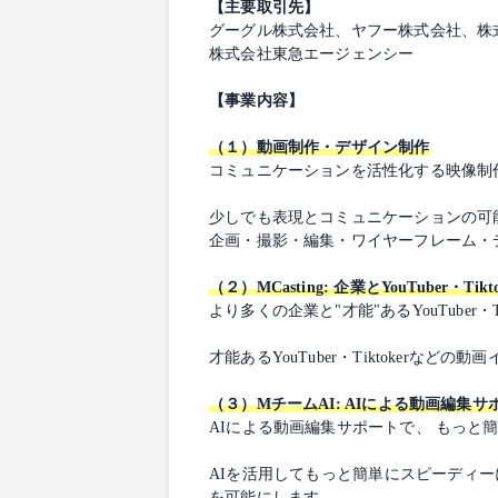
【主要取引先】
グーグル株式会社、ヤフー株式会社、株式会社
株式会社東急エージェンシー
【事業内容】
（１）動画制作・デザイン制作
コミュニケーションを活性化する映像制
少しでも表現とコミュニケーションの可
企画・撮影・編集・ワイヤーフレーム・
（２）MCasting: 企業とYouTuber・
より多くの企業と"才能"あるYouTuber・Ti
才能あるYouTuber・Tiktoke
（３）MチームAI: AIによる動画編集
AIによる動画編集サポートで、 もっと
AIを活用してもっと簡単にスピーディ
を可能にします。