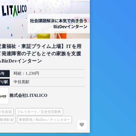
児童福祉・東証プライム上場】ITを用
て発達障害の子どもとその家族を支援
BizDevインターン
時給：1,230円
給与
中目黒駅
寄り駅
株式会社LITALICO
2年生歓迎
フルリモート／完全在宅勤務
経験者歓迎
事業開発／BizDev／ディレクター