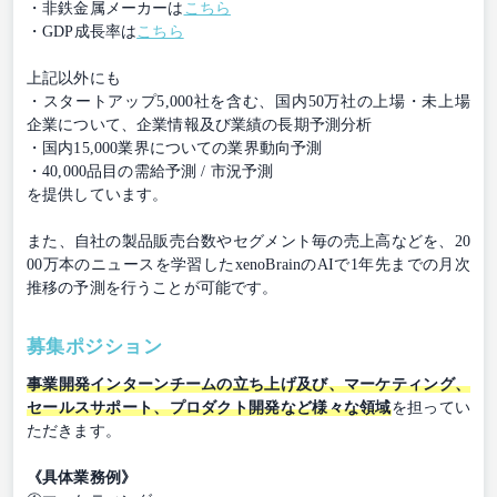
・非鉄金属メーカーは
こちら
・GDP成長率は
こちら
上記以外にも
・スタートアップ5,000社を含む、国内50万社の上場・未上場
企業について、企業情報及び業績の長期予測分析
・国内15,000業界についての業界動向予測
・40,000品目の需給予測 / 市況予測
を提供しています。
また、自社の製品販売台数やセグメント毎の売上高などを、20
00万本のニュースを学習したxenoBrainのAIで1年先までの月次
推移の予測を行うことが可能です。
募集ポジション
事業開発インターンチームの立ち上げ及び、マーケティング、
セールスサポート、プロダクト開発など様々な領域
を担ってい
ただきます。
《具体業務例》