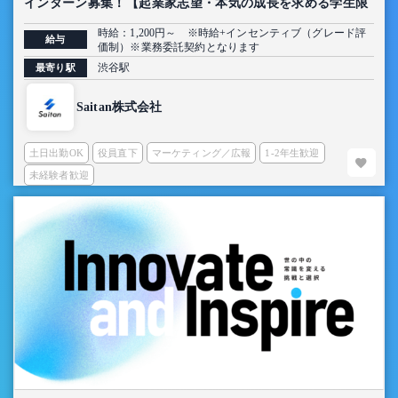
インターン募集！【起業家志望・本気の成長を求める学生限
定】
時給：1,200円～ ※時給+インセンティブ（グレード評
給与
価制）※業務委託契約となります
渋谷駅
最寄り駅
Saitan株式会社
土日出勤OK
役員直下
マーケティング／広報
1-2年生歓迎
未経験者歓迎