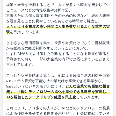
経済の未来を予測することで、人々が多くの時間を費やしてい
るニュースなどの情報収集や分析作業、
将来のための個人資産運用やそのための勉強など、経済の未来
を覗き見ることに費やしているあらゆる時間から解放し、
人々がより幸福度の高い時間に人生を費やせるような世界の実
現
を目指しています。
さまざまな経済情報を集め、投資や融資だけでなく、部材調達
から販売等の経営判断をするということにおいて、
いずれAIが人間より優れた判断をすることになる世界が来ると
予測されており、一部の大企業の内部では既に来ているとさえ
言われています。
こうした状況を踏まえ我々は、AIによる経済予測の利益を巨額
のシステム投資が可能な大企業だけが享受できる世界から、
SaaSというビジネスモデルにより、
どんな企業でも巨額な投資
無く、手軽にテクノロジーの進化を享受できる世界を実現し、
AIを駆使したデータドリブン経営を民主化
していきます。
これにより、より多くの人々が、AIなどのテクノロジーの発展
による便益を享受できる世界を創りだし、社会に貢献していき