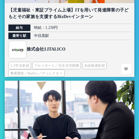
【児童福祉・東証プライム上場】ITを用いて発達障害の子ど
もとその家族を支援するBizDevインターン
時給：1,230円
給与
中目黒駅
最寄り駅
株式会社LITALICO
1-2年生歓迎
フルリモート／完全在宅勤務
未経験者歓迎
事業開発／BizDev／ディレクター