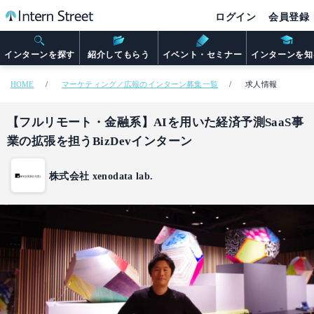
ログイン
会員登録
インターンを探す
紹介してもらう
イベント・セミナー
インターンを知
HOME
マーケティング／広報のインターン募集一覧
求人情報
【フルリモート・金融系】AIを用いた経済予測SaaS事
業の拡張を担うBizDevインターン
株式会社 xenodata lab.