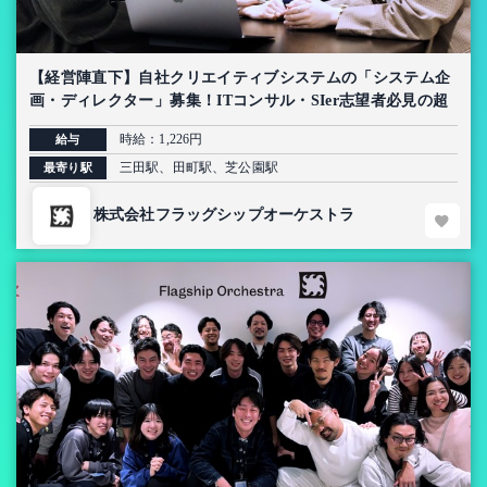
【経営陣直下】自社クリエイティブシステムの「システム企
画・ディレクター」募集！ITコンサル・SIer志望者必見の超
上流インターン【AI導入プロジェクト】
時給：1,226円
給与
三田駅、田町駅、芝公園駅
最寄り駅
株式会社フラッグシップオーケストラ