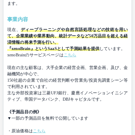
ます。
事業内容
現在、
ディープラーニングや自然言語処理などの技術を用い
て、企業業績や業界動向、統計データなど50万品目を超える経
済情報の将来予測を行い、
『xenoBrain』というSaaSとして予測結果を提供
しています。
xenoBrainのサービスページは
こちら
現在の主な顧客は、大手企業の経営企画、営業企画、及び、金
融機関が中心で、
150社超の企業で自社の経営判断や営業先/投資先調査シーン等
で利用されています。
主な外部投資家は三菱UFJ銀行、慶應イノベーションイニシア
ティブ、帝国データバンク、DBJキャピタルです。
《予測品目の例》
▼一部の予測品目を無料で公開しています
・原油価格は
こちら