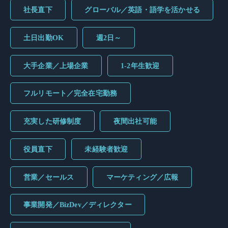
社長直下
グローバル／英語・語学を活かせる
土日出勤OK
週2日～
大手企業／上場企業
1-2年生歓迎
フルリモート／完全在宅勤務
充実した研修制度
夜間出社可能
役員直下
未経験者歓迎
営業／セールス
マーケティング／広報
事業開発／BizDev／ディレクター