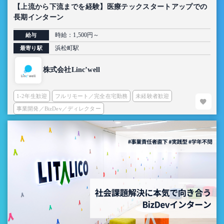
【上流から下流までを経験】医療テックスタートアップでの
長期インターン
時給：1,500円～
給与
浜松町駅
最寄り駅
株式会社Linc’well
1-2年生歓迎
フルリモート／完全在宅勤務
未経験者歓迎
事業開発／BizDev／ディレクター