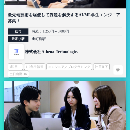
最先端技術を駆使して課題を解決するAI/ML学生エンジニア
募集！
時給：1,250円～3,000円
給与
出町柳駅
最寄り駅
株式会社Athena Technologies
週2日～
1-2年生歓迎
エンジニア／プログラミング
社長直下
土日出勤OK