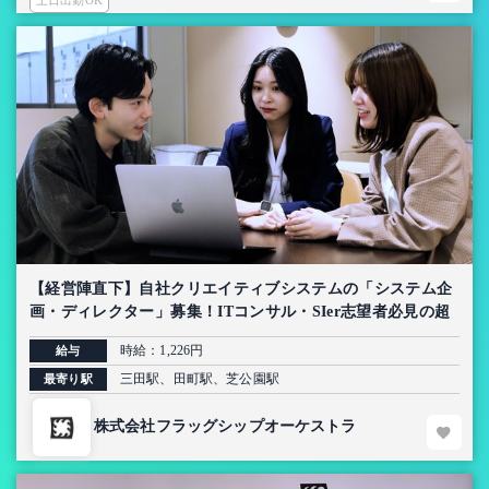
土日出勤OK
【経営陣直下】自社クリエイティブシステムの「システム企
画・ディレクター」募集！ITコンサル・SIer志望者必見の超
上流インターン【AI導入プロジェクト】
時給：1,226円
給与
三田駅、田町駅、芝公園駅
最寄り駅
株式会社フラッグシップオーケストラ