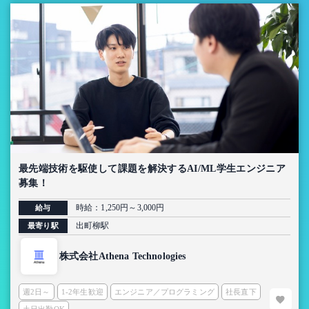
最先端技術を駆使して課題を解決するAI/ML学生エンジニア
募集！
時給：1,250円～3,000円
給与
出町柳駅
最寄り駅
株式会社Athena Technologies
週2日～
1-2年生歓迎
エンジニア／プログラミング
社長直下