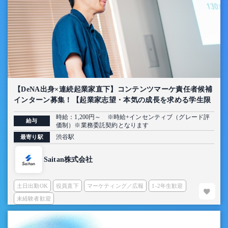
【DeNA出身×連続起業家直下】コンテンツマーケ責任者候補
インターン募集！【起業家志望・本気の成長を求める学生限
定】
時給：1,200円～ ※時給+インセンティブ（グレード評
給与
価制）※業務委託契約となります
渋谷駅
最寄り駅
Saitan株式会社
土日出勤OK
役員直下
マーケティング／広報
1-2年生歓迎
未経験者歓迎