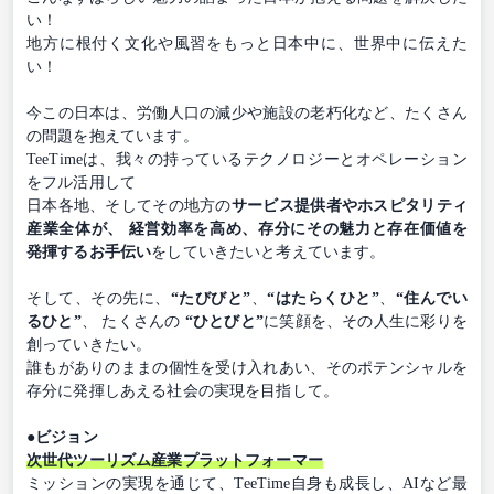
い！
地方に根付く文化や風習をもっと日本中に、世界中に伝えた
い！
今この日本は、労働人口の減少や施設の老朽化など、たくさん
の問題を抱えています。
TeeTimeは、我々の持っているテクノロジーとオペレーション
をフル活用して
日本各地、そしてその地方の
サービス提供者やホスピタリティ
産業全体が、 経営効率を高め、存分にその魅力と存在価値を
発揮するお手伝い
をしていきたいと考えています。
そして、その先に、
“たびびと”
、
“はたらくひと”
、
“住んでい
るひと”
、 たくさんの
“ひとびと”
に笑顔を、その人生に彩りを
創っていきたい。
誰もがありのままの個性を受け入れあい、そのポテンシャルを
存分に発揮しあえる社会の実現を目指して。
●ビジョン
次世代ツーリズム産業プラットフォーマー
ミッションの実現を通じて、TeeTime自身も成長し、AIなど最