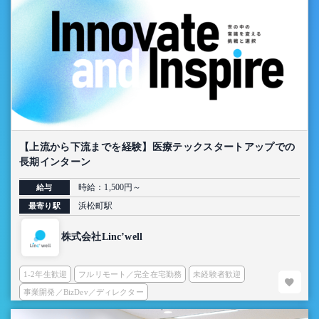
【上流から下流までを経験】医療テックスタートアップでの
長期インターン
時給：1,500円～
給与
浜松町駅
最寄り駅
株式会社Linc’well
1-2年生歓迎
フルリモート／完全在宅勤務
未経験者歓迎
事業開発／BizDev／ディレクター