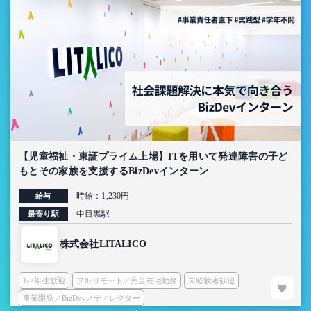
【児童福祉・東証プライム上場】ITを用いて発達障害の子ど
もとその家族を支援するBizDevインターン
時給：1,230円
給与
中目黒駅
最寄り駅
株式会社LITALICO
1-2年生歓迎
フルリモート／完全在宅勤務
未経験者歓迎
事業開発／BizDev／ディレクター