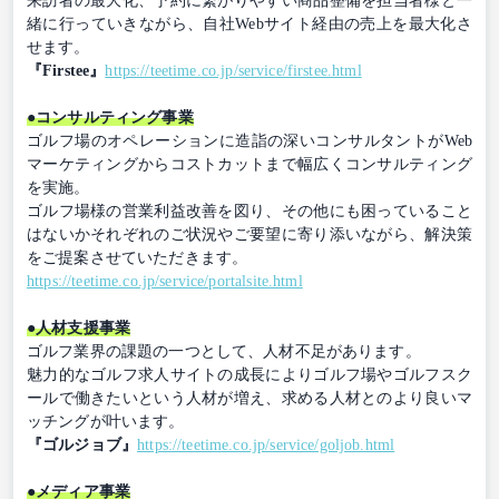
来訪者の最大化、予約に繋がりやすい商品整備を担当者様と一
緒に行っていきながら、自社Webサイト経由の売上を最大化さ
せます。
『Firstee』
https://teetime.co.jp/service/firstee.html
●コンサルティング事業
ゴルフ場のオペレーションに造詣の深いコンサルタントがWeb
マーケティングからコストカットまで幅広くコンサルティング
を実施。
ゴルフ場様の営業利益改善を図り、その他にも困っていること
はないかそれぞれのご状況やご要望に寄り添いながら、解決策
をご提案させていただきます。
https://teetime.co.jp/service/portalsite.html
●人材支援事業
ゴルフ業界の課題の一つとして、人材不足があります。
魅力的なゴルフ求人サイトの成長によりゴルフ場やゴルフスク
ールで働きたいという人材が増え、求める人材とのより良いマ
ッチングが叶います。
『ゴルジョブ』
https://teetime.co.jp/service/goljob.html
●メディア事業