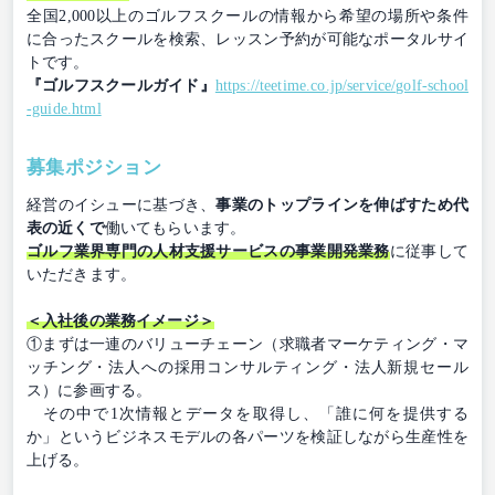
全国2,000以上のゴルフスクールの情報から希望の場所や条件
に合ったスクールを検索、レッスン予約が可能なポータルサイ
トです。
『ゴルフスクールガイド』
https://teetime.co.jp/service/golf-school
-guide.html
募集ポジション
経営のイシューに基づき、
事業のトップラインを伸ばすため代
表の近くで
働いてもらいます。
ゴルフ業界専門の人材支援サービスの事業開発業務
に従事して
いただきます。
＜入社後の業務イメージ＞
①まずは一連のバリューチェーン（求職者マーケティング・マ
ッチング・法人への採用コンサルティング・法人新規セール
ス）に参画する。
その中で1次情報とデータを取得し、「誰に何を提供する
か」というビジネスモデルの各パーツを検証しながら生産性を
上げる。