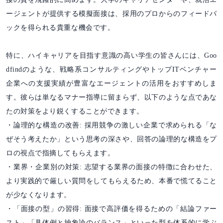
ージェントが提供する模擬面接は、採用のプロからのフィードバ
ックを得られる貴重な機会です。
特に、ハイキャリアを目指す意識の高い学生の皆さんには、Goo
dfindのような、戦略系コンサルティングやトップITベンチャー
企業への支援実績が豊富なエージェントの活用をおすすめしま
す。彼らは単なるマナー指導に留まらず、以下のような点であな
たの対策をより鋭くすることができます。
・論理的な構造の改善: 採用競争の激しい企業で求められる「な
ぜそう考えたか」という思考の深さや、回答の論理的な構造をプ
ロの視点で指摘してもらえます。
・業界・企業別の対策: 志望する業界の面接の特徴に合わせた、
より実践的で厳しい質問をしてもらえるため、本番で慌てること
が少なくなります。
・「面接の型」の習得: 面接で高評価を得るための「結論ファー
スト」「具体例と抽象論のバランス」といった型を体系的に学ぶ