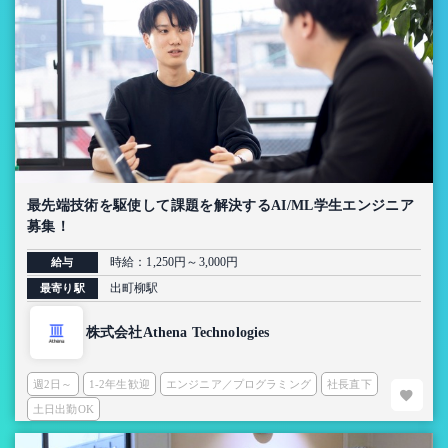
最先端技術を駆使して課題を解決するAI/ML学生エンジニア
募集！
時給：1,250円～3,000円
給与
出町柳駅
最寄り駅
株式会社Athena Technologies
週2日～
1-2年生歓迎
エンジニア／プログラミング
社長直下
土日出勤OK