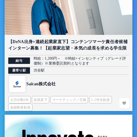
【DeNA出身×連続起業家直下】コンテンツマーケ責任者候補
インターン募集！【起業家志望・本気の成長を求める学生限
定】
時給：1,200円～ ※時給+インセンティブ（グレード評
給与
価制）※業務委託契約となります
渋谷駅
最寄り駅
Saitan株式会社
土日出勤OK
役員直下
マーケティング／広報
1-2年生歓迎
未経験者歓迎