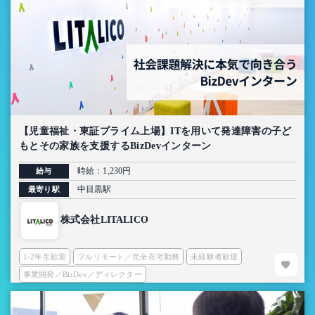
【児童福祉・東証プライム上場】ITを用いて発達障害の子ど
もとその家族を支援するBizDevインターン
時給：1,230円
給与
中目黒駅
最寄り駅
株式会社LITALICO
1-2年生歓迎
フルリモート／完全在宅勤務
未経験者歓迎
事業開発／BizDev／ディレクター