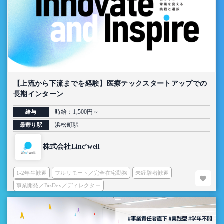
【上流から下流までを経験】医療テックスタートアップでの
長期インターン
時給：1,500円～
給与
浜松町駅
最寄り駅
株式会社Linc’well
1-2年生歓迎
フルリモート／完全在宅勤務
未経験者歓迎
事業開発／BizDev／ディレクター