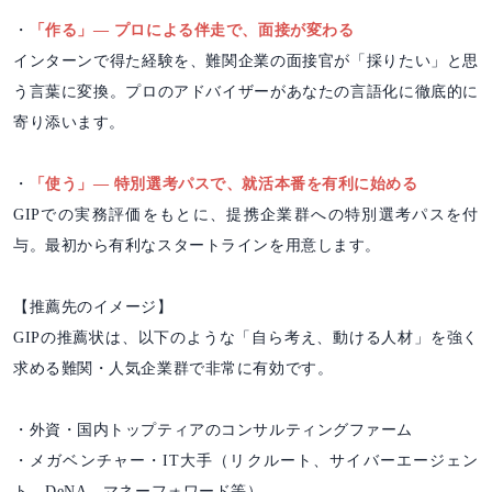
・
「作る」― プロによる伴走で、面接が変わる
インターンで得た経験を、難関企業の面接官が「採りたい」と思
う言葉に変換。プロのアドバイザーがあなたの言語化に徹底的に
寄り添います。
・
「使う」― 特別選考パスで、就活本番を有利に始める
GIPでの実務評価をもとに、提携企業群への特別選考パスを付
与。最初から有利なスタートラインを用意します。
【推薦先のイメージ】
GIPの推薦状は、以下のような「自ら考え、動ける人材」を強く
求める難関・人気企業群で非常に有効です。
・外資・国内トップティアのコンサルティングファーム
・メガベンチャー・IT大手（リクルート、サイバーエージェン
ト、DeNA、マネーフォワード等）