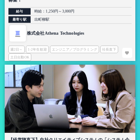
募集！
時給：1,250円～3,000円
給与
出町柳駅
最寄り駅
株式会社Athena Technologies
週2日～
1-2年生歓迎
エンジニア／プログラミング
社長直下
土日出勤OK
【経営陣直下】自社クリエイティブシステムの「システム企