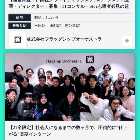
画・ディレクター」募集！ITコンサル・SIer志望者必見の超
上流インターン【AI導入プロジェクト】
時給：1,226円
給与
三田駅、田町駅、芝公園駅
最寄り駅
株式会社フラッグシップオーケストラ
【27卒限定】社会人になるまでの数ヶ月で、圧倒的に“仕上
がる”長期インターン