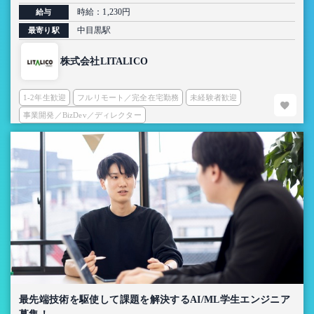
時給：1,230円
給与
中目黒駅
最寄り駅
株式会社LITALICO
1-2年生歓迎
フルリモート／完全在宅勤務
未経験者歓迎
事業開発／BizDev／ディレクター
最先端技術を駆使して課題を解決するAI/ML学生エンジニア