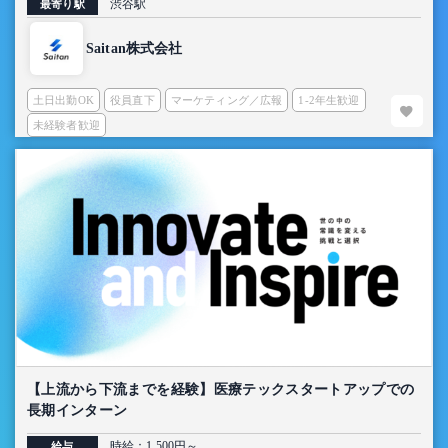
渋谷駅
最寄り駅
Saitan株式会社
土日出勤OK
役員直下
マーケティング／広報
1-2年生歓迎
未経験者歓迎
【上流から下流までを経験】医療テックスタートアップでの
長期インターン
時給：1,500円～
給与