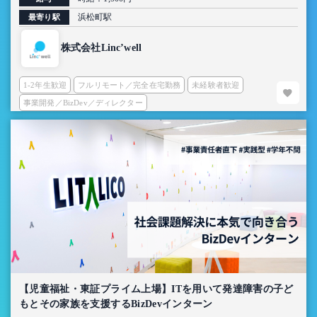
浜松町駅
最寄り駅
株式会社Linc’well
1-2年生歓迎
フルリモート／完全在宅勤務
未経験者歓迎
事業開発／BizDev／ディレクター
【児童福祉・東証プライム上場】ITを用いて発達障害の子ど
もとその家族を支援するBizDevインターン