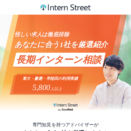
怪しい求人は徹底排除
あなたに合う1社を厳選紹介
長期インターン相談
東大・慶應・早稲田の利用実績
5,800
人以上
専門知見を持つアドバイザーが