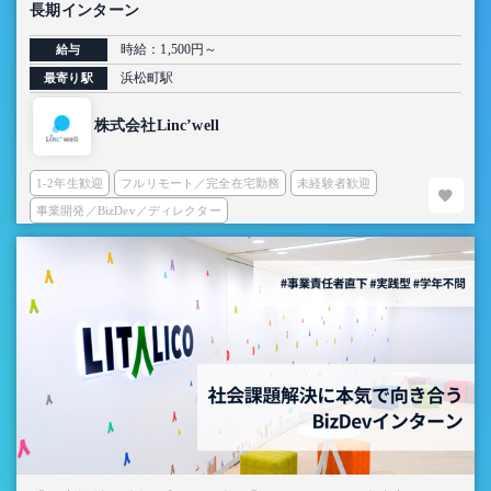
長期インターン
時給：1,500円～
給与
浜松町駅
最寄り駅
株式会社Linc’well
1-2年生歓迎
フルリモート／完全在宅勤務
未経験者歓迎
事業開発／BizDev／ディレクター