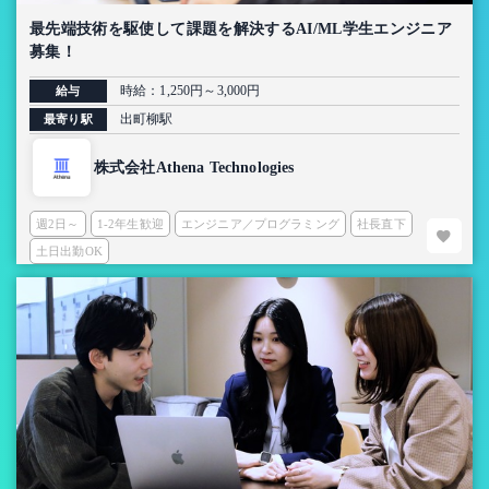
最先端技術を駆使して課題を解決するAI/ML学生エンジニア
募集！
時給：1,250円～3,000円
給与
出町柳駅
最寄り駅
株式会社Athena Technologies
週2日～
1-2年生歓迎
エンジニア／プログラミング
社長直下
土日出勤OK