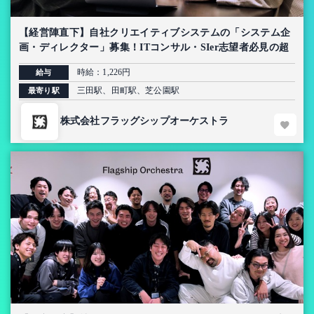
【経営陣直下】自社クリエイティブシステムの「システム企
画・ディレクター」募集！ITコンサル・SIer志望者必見の超
上流インターン【AI導入プロジェクト】
時給：1,226円
給与
三田駅、田町駅、芝公園駅
最寄り駅
株式会社フラッグシップオーケストラ