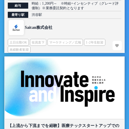
時給：1,200円～ ※時給+インセンティブ（グレード評
給与
価制）※業務委託契約となります
渋谷駅
最寄り駅
Saitan株式会社
土日出勤OK
役員直下
マーケティング／広報
1-2年生歓迎
未経験者歓迎
【上流から下流までを経験】医療テックスタートアップでの