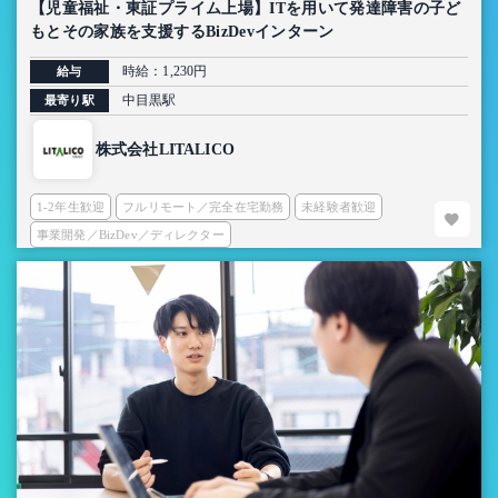
【児童福祉・東証プライム上場】ITを用いて発達障害の子ど
もとその家族を支援するBizDevインターン
時給：1,230円
給与
中目黒駅
最寄り駅
株式会社LITALICO
1-2年生歓迎
フルリモート／完全在宅勤務
未経験者歓迎
事業開発／BizDev／ディレクター