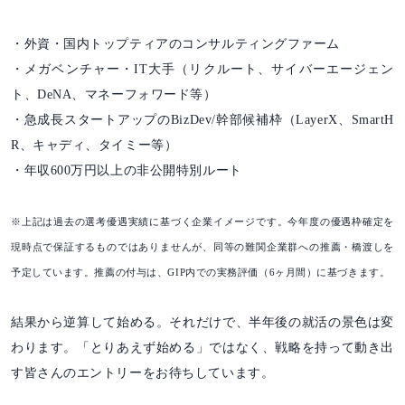
・外資・国内トップティアのコンサルティングファーム
・メガベンチャー・IT大手（リクルート、サイバーエージェン
ト、DeNA、マネーフォワード等）
・急成長スタートアップのBizDev/幹部候補枠（LayerX、SmartH
R、キャディ、タイミー等）
・年収600万円以上の非公開特別ルート
※上記は過去の選考優遇実績に基づく企業イメージです。今年度の優遇枠確定を
現時点で保証するものではありませんが、同等の難関企業群への推薦・橋渡しを
予定しています。推薦の付与は、GIP内での実務評価（6ヶ月間）に基づきます。
結果から逆算して始める。それだけで、半年後の就活の景色は変
わります。「とりあえず始める」ではなく、戦略を持って動き出
す皆さんのエントリーをお待ちしています。