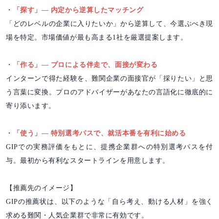
・
「探す」― 内定から逆算したマッチング
「どのレベルの企業に入りたいか」から逆算して、今選ぶべき現
場を特定。市場価値が最も高まる1社を厳選提案します。
・
「作る」― プロによる伴走で、面接が変わる
インターンで得た経験を、難関企業の面接官が「採りたい」と思
う言葉に変換。プロのアドバイザーがあなたの言語化に徹底的に
寄り添います。
・
「使う」― 特別選考パスで、就活本番を有利に始める
GIPでの実務評価をもとに、提携企業群への特別選考パスを付
与。最初から有利なスタートラインを用意します。
【推薦先のイメージ】
GIPの推薦状は、以下のような「自ら考え、動ける人材」を強く
求める難関・人気企業群で非常に有効です。