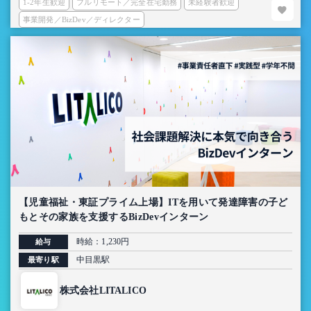
1-2年生歓迎
フルリモート／完全在宅勤務
未経験者歓迎
事業開発／BizDev／ディレクター
【児童福祉・東証プライム上場】ITを用いて発達障害の子ど
もとその家族を支援するBizDevインターン
時給：1,230円
給与
中目黒駅
最寄り駅
株式会社LITALICO