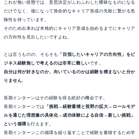
これが無い状態では、意思決定がふわふわした曖昧なものになる
だけでなく、後になって致命的なキャリア形成の失敗に繋がる危
険性を持っています。
そのため出来れば本格的にキャリア形成を始めるまでにキャリア
の方向性を見出したいですよね。
とは言うものの、そもそも
「目指したいキャリアの方向性」をビ
ジネス経験無しで考えるのは非常に難しい
です。
自分は何が好きなのか、向いているのかは経験を積まないと分か
りません
。
長期インターンはその経験を得る絶好の機会です。
長期インターンでは
「挑戦→経験蓄積と視野の拡大→ロールモデ
ルを通じた理想像の具体化→成功体験による自信→新しい挑戦」
という循環
を行えます。
長期インターンこの循環を繰り返すことで経験を蓄積するため学