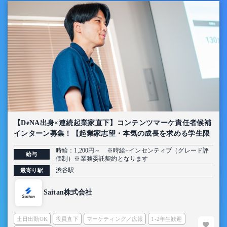
【DeNA出身×連続起業家直下】コンテンツマーケ責任者候補
インターン募集！【起業家志望・本気の成長を求める学生限
定】
時給：1,200円～ ※時給+インセンティブ（グレード評
給与
価制）※業務委託契約となります
渋谷駅
最寄り駅
Saitan株式会社
土日出勤OK
役員直下
マーケティング／広報
1-2年生歓迎