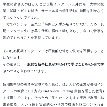
学生の皆さんのほとんどは長期インターン以外にも、大学の授
業・試験・ゼミや就活、サークル等の学生活動に時間を割かなく
てはならないですよね。
一方でベンチャー企業は「時間と人手が足りていない」ため、長
期インターン生には早く仕事に慣れて独り立ちし、自力で仕事を
進めてもらうことを期待しています。
そのため長期インターン生は圧倒的な速さで技術を習得すること
になります。
その速さは、
一般的な新卒社員が3年かけて学ぶことを6か月で学
ぶペース
と言われています。
短期集中型の教育を実現するために、ほとんどの企業が長期イン
ターンの教育にOJT方式(On-the-Job Training 実務を通した教育)
を採用しています。そのため「学んだことをすぐ実務で利用し結
果を知る」という最も実践的なやり方で技術を身に付けられま