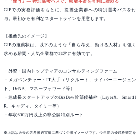
・
「使う」― 特別選考パスで、就活本番を有利に始める
GIPでの実務評価をもとに、提携企業群への特別選考パスを付
与。最初から有利なスタートラインを用意します。
【推薦先のイメージ】
GIPの推薦状は、以下のような「自ら考え、動ける人材」を強く
求める難関・人気企業群で非常に有効です。
・外資・国内トップティアのコンサルティングファーム
・メガベンチャー・IT大手（リクルート、サイバーエージェン
ト、DeNA、マネーフォワード等）
・急成長スタートアップのBizDev/幹部候補枠（LayerX、SmartH
R、キャディ、タイミー等）
・年収600万円以上の非公開特別ルート
※上記は過去の選考優遇実績に基づく企業イメージです。今年度の優遇枠確定を