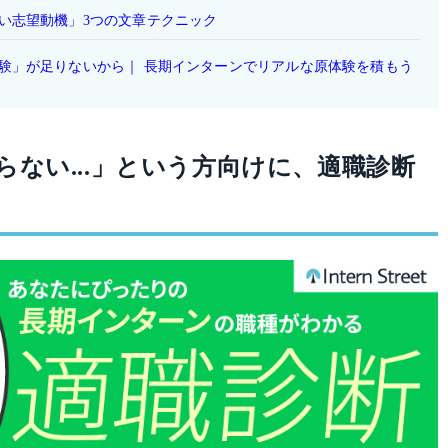
い志望動機」3つの文章テクニック
験」が足りないから｜ 長期インターンでリアルな原体験を積もう
ない...」という方向けに、適職診断