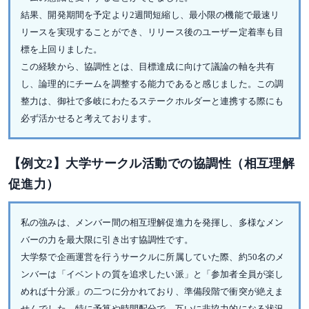
結果、開発期間を予定より2週間短縮し、最小限の機能で最速リ
リースを実現することができ、リリース後のユーザー定着率も目
標を上回りました。
この経験から、協調性とは、目標達成に向けて議論の軸を共有
し、論理的にチームを調整する能力であると感じました。この調
整力は、御社で多岐にわたるステークホルダーと連携する際にも
必ず活かせると考えております。
【例文2】大学サークル活動での協調性（相互理解
促進力）
私の強みは、メンバー間の相互理解促進力を発揮し、多様なメン
バーの力を最大限に引き出す協調性です。
大学祭で企画運営を行うサークルに所属していた際、約50名のメ
ンバーは「イベントの質を追求したい派」と「参加者全員が楽し
めれば十分派」の二つに分かれており、準備段階で衝突が絶えま
せんでした。特に予算や時間配分で、互いに非協力的になる状況