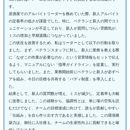
す。
居酒屋でのアルバイトリーダーを務めていた際、新人アルバイト
の定着率の低さが課題でした。特に、ベテランと新人の間でコミ
ュニケーションが不足しており、新人が質問しづらい雰囲気が、
ミスの増加と早期退職につながっていました。
この状況を改善するため、私はリーダーとして以下の行動を取り
ました。まず、ベテランスタッフに対し、新人に業務を教える際
に「なぜこの作業が必要なのか」という背景情報もセットで伝え
るよう、マニュアルにない「指導ガイドライン」を提案し、実行
してもらいました。また、業務開始前にベテランと新人が必ずペ
アを組み、今日の目標を共有する「バディ制度」を導入しまし
た。
結果として、新人の質問数が増え、ミスが減少し、定着率も大幅
に改善しました。この経験から、協調性とは、単に場の空気を読
むだけでなく、チームの目標達成に向けて、誰もが貢献しやすい
「仕組み」を自ら作り出す力であると実感しました。この環境構
築力は、御社に入社後も、チームの生産性向上に貢献できると確
信しております。