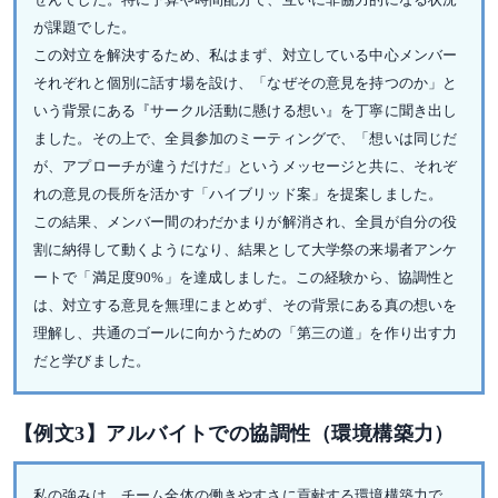
が課題でした。
この対立を解決するため、私はまず、対立している中心メンバー
それぞれと個別に話す場を設け、「なぜその意見を持つのか」と
いう背景にある『サークル活動に懸ける想い』を丁寧に聞き出し
ました。その上で、全員参加のミーティングで、「想いは同じだ
が、アプローチが違うだけだ」というメッセージと共に、それぞ
れの意見の長所を活かす「ハイブリッド案」を提案しました。
この結果、メンバー間のわだかまりが解消され、全員が自分の役
割に納得して動くようになり、結果として大学祭の来場者アンケ
ートで「満足度90%」を達成しました。この経験から、協調性と
は、対立する意見を無理にまとめず、その背景にある真の想いを
理解し、共通のゴールに向かうための「第三の道」を作り出す力
だと学びました。
【例文3】アルバイトでの協調性（環境構築力）
私の強みは、チーム全体の働きやすさに貢献する環境構築力で