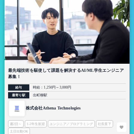
最先端技術を駆使して課題を解決するAI/ML学生エンジニア
募集！
時給：1,250円～3,000円
給与
出町柳駅
最寄り駅
株式会社Athena Technologies
週2日～
1-2年生歓迎
エンジニア／プログラミング
社長直下
土日出勤OK