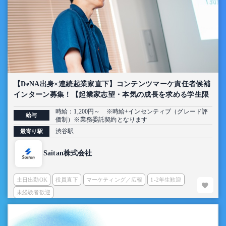
【DeNA出身×連続起業家直下】コンテンツマーケ責任者候補
インターン募集！【起業家志望・本気の成長を求める学生限
定】
時給：1,200円～ ※時給+インセンティブ（グレード評
給与
価制）※業務委託契約となります
渋谷駅
最寄り駅
Saitan株式会社
土日出勤OK
役員直下
マーケティング／広報
1-2年生歓迎
未経験者歓迎