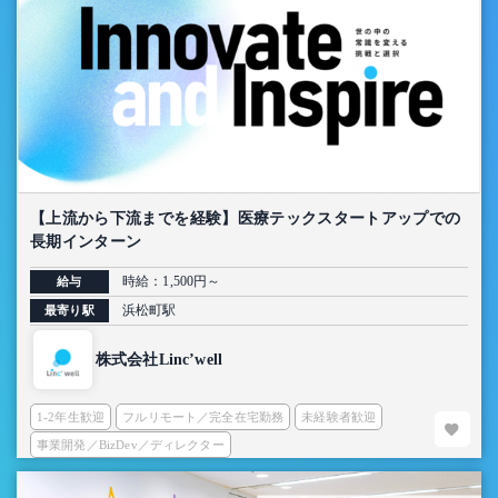
【上流から下流までを経験】医療テックスタートアップでの
長期インターン
時給：1,500円～
給与
浜松町駅
最寄り駅
株式会社Linc’well
1-2年生歓迎
フルリモート／完全在宅勤務
未経験者歓迎
事業開発／BizDev／ディレクター