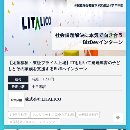
【児童福祉・東証プライム上場】ITを用いて発達障害の子ど
もとその家族を支援するBizDevインターン
時給：1,230円
給与
中目黒駅
最寄り駅
株式会社LITALICO
1-2年生歓迎
フルリモート／完全在宅勤務
未経験者歓迎
事業開発／BizDev／ディレクター