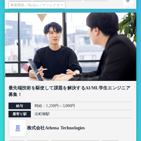
事業開発／BizDev／ディレクター
最先端技術を駆使して課題を解決するAI/ML学生エンジニア
募集！
時給：1,250円～3,000円
給与
出町柳駅
最寄り駅
株式会社Athena Technologies