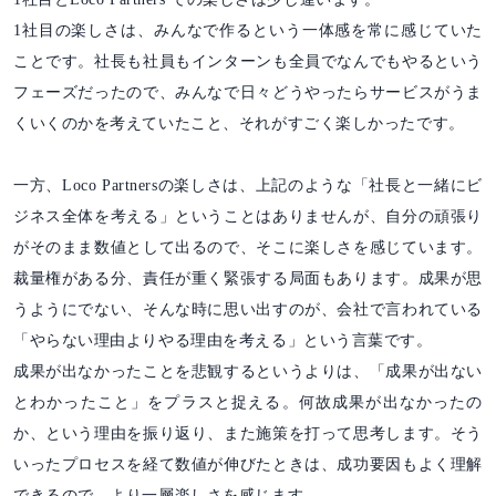
1社目の楽しさは、みんなで作るという一体感を常に感じていた
ことです。社長も社員もインターンも全員でなんでもやるという
フェーズだったので、みんなで日々どうやったらサービスがうま
くいくのかを考えていたこと、それがすごく楽しかったです。
一方、Loco Partnersの楽しさは、上記のような「社長と一緒にビ
ジネス全体を考える」ということはありませんが、自分の頑張り
がそのまま数値として出るので、そこに楽しさを感じています。
裁量権がある分、責任が重く緊張する局面もあります。成果が思
うようにでない、そんな時に思い出すのが、会社で言われている
「やらない理由よりやる理由を考える」という言葉です。
成果が出なかったことを悲観するというよりは、「成果が出ない
とわかったこと」をプラスと捉える。何故成果が出なかったの
か、という理由を振り返り、また施策を打って思考します。そう
いったプロセスを経て数値が伸びたときは、成功要因もよく理解
できるので、より一層楽しさを感じます。