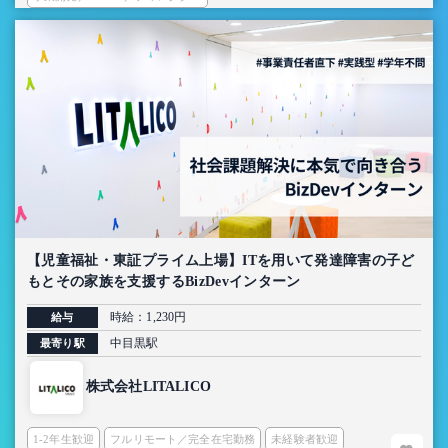
【児童福祉・東証プライム上場】ITを用いて発達障害の子ど
もとその家族を支援するBizDevインターン
時給：1,230円
給与
中目黒駅
最寄り駅
株式会社LITALICO
1-2年生歓迎
フルリモート／完全在宅勤務
未経験者歓迎