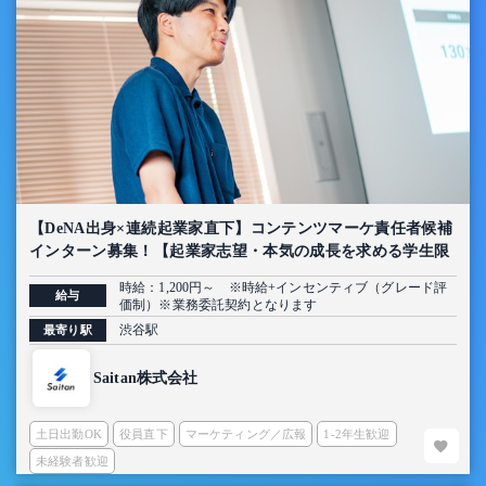
【DeNA出身×連続起業家直下】コンテンツマーケ責任者候補
インターン募集！【起業家志望・本気の成長を求める学生限
定】
時給：1,200円～ ※時給+インセンティブ（グレード評
給与
価制）※業務委託契約となります
渋谷駅
最寄り駅
Saitan株式会社
土日出勤OK
役員直下
マーケティング／広報
1-2年生歓迎
未経験者歓迎