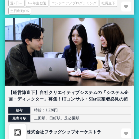
週2日～
1-2年生歓迎
エンジニア／プログラミング
社長直下
土日出勤OK
【経営陣直下】自社クリエイティブシステムの「システム企
画・ディレクター」募集！ITコンサル・SIer志望者必見の超
上流インターン【AI導入プロジェクト】
時給：1,226円
給与
三田駅、田町駅、芝公園駅
最寄り駅
株式会社フラッグシップオーケストラ