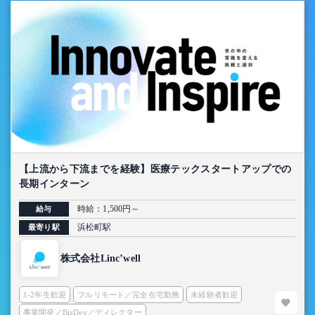
【上流から下流までを経験】医療テックスタートアップでの
長期インターン
時給：1,500円～
給与
浜松町駅
最寄り駅
株式会社Linc’well
1-2年生歓迎
フルリモート／完全在宅勤務
未経験者歓迎
事業開発／BizDev／ディレクター