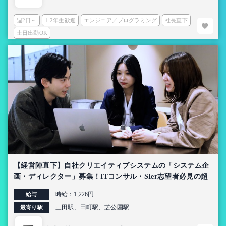
週2日～
1-2年生歓迎
エンジニア／プログラミング
社長直下
土日出勤OK
【経営陣直下】自社クリエイティブシステムの「システム企
画・ディレクター」募集！ITコンサル・SIer志望者必見の超
上流インターン【AI導入プロジェクト】
時給：1,226円
給与
三田駅、田町駅、芝公園駅
最寄り駅