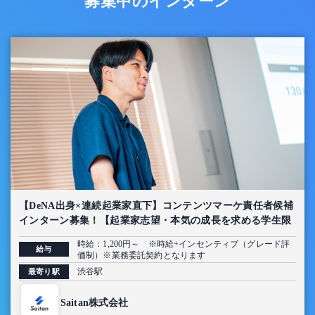
募集中のインターン
【DeNA出身×連続起業家直下】コンテンツマーケ責任者候補
インターン募集！【起業家志望・本気の成長を求める学生限
定】
時給：1,200円～ ※時給+インセンティブ（グレード評
給与
価制）※業務委託契約となります
渋谷駅
最寄り駅
Saitan株式会社