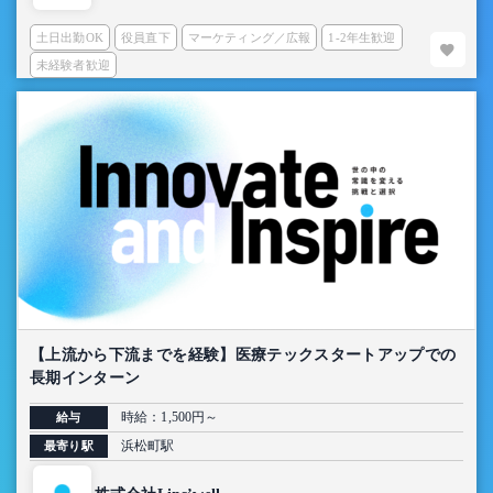
土日出勤OK
役員直下
マーケティング／広報
1-2年生歓迎
未経験者歓迎
【上流から下流までを経験】医療テックスタートアップでの
長期インターン
時給：1,500円～
給与
浜松町駅
最寄り駅