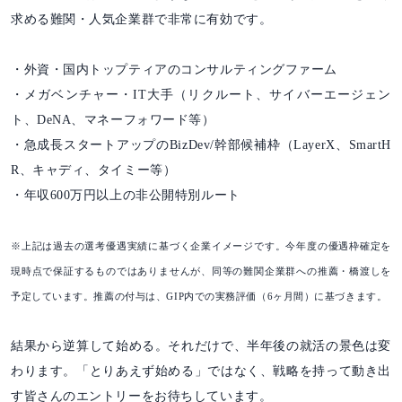
求める難関・人気企業群で非常に有効です。
・外資・国内トップティアのコンサルティングファーム
・メガベンチャー・IT大手（リクルート、サイバーエージェン
ト、DeNA、マネーフォワード等）
・急成長スタートアップのBizDev/幹部候補枠（LayerX、SmartH
R、キャディ、タイミー等）
・年収600万円以上の非公開特別ルート
※上記は過去の選考優遇実績に基づく企業イメージです。今年度の優遇枠確定を
現時点で保証するものではありませんが、同等の難関企業群への推薦・橋渡しを
予定しています。推薦の付与は、GIP内での実務評価（6ヶ月間）に基づきます。
結果から逆算して始める。それだけで、半年後の就活の景色は変
わります。「とりあえず始める」ではなく、戦略を持って動き出
す皆さんのエントリーをお待ちしています。