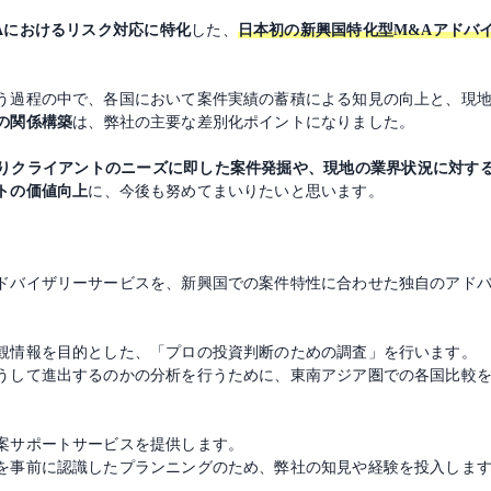
Aにおけるリスク対応に特化
した、
日本初の新興国特化型M&Aアドバ
う過程の中で、各国において案件実績の蓄積による知見の向上と、現
の関係構築
は、弊社の主要な差別化ポイントになりました。
りクライアントのニーズに即した案件発掘や、現地の業界状況に対す
トの価値向上
に、今後も努めてまいりたいと思います。
ドバイザリーサービスを、新興国での案件特性に合わせた独自のアド
観情報を目的とした、「プロの投資判断のための調査」を行います。
うして進出するのかの分析を行うために、東南アジア圏での各国比較
案サポートサービスを提供します。
を事前に認識したプランニングのため、弊社の知見や経験を投入しま