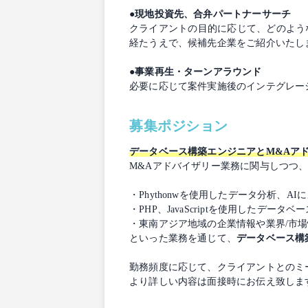
●現地投資先、合弁パートナーサーチ
クライアントの目的に応じて、どのよう
経たうえで、候補先企業をご紹介いたし
●事業再生・ターンアラウンド
必要に応じて案件実施後のインテグレー
募集ポジション
データベース構築エンジニアとM&Aア
M&Aアドバイザリー業務に関与しつつ、
・Phythonwを使用したデータ分析、A
・PHP、JavaScriptを使用したデータベ
・東南アジア地域の企業情報や業界/市
といった業務を通じて、
データベース構
勤務頻度に応じて、クライアントとのミ
より詳しい内容は面接時にお伝え致しま