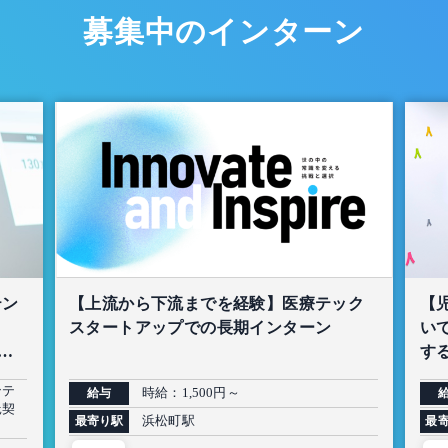
募集中のインターン
テン
【上流から下流までを経験】医療テック
【
スタートアップでの長期インターン
い
生
する
ンテ
時給：1,500円～
給与
託契
浜松町駅
最寄り駅
最