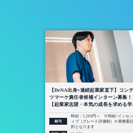
【DeNA出身×連続起業家直下】コン
ツマーケ責任者候補インターン募集！
【起業家志望・本気の成長を求める学
限定】
時給：1,200円～ ※時給+インセ
給与
ィブ（グレード評価制）※業務委
約となります