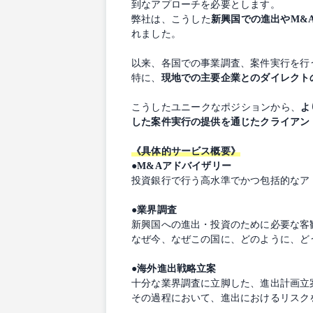
到なアプローチを必要とします。
弊社は、こうした
新興国での進出やM&
れました。
以来、各国での事業調査、案件実行を行
特に、
現地での主要企業とのダイレクト
こうしたユニークなポジションから、
よ
した案件実行の提供を通じたクライアン
《具体的サービス概要》
●M&Aアドバイザリー
投資銀行で行う高水準でかつ包括的なア
●業界調査
新興国への進出・投資のために必要な客
なぜ今、なぜこの国に、どのように、ど
●海外進出戦略立案
十分な業界調査に立脚した、進出計画立
その過程において、進出におけるリスク