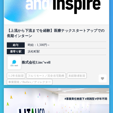
【上流から下流までを経験】医療テックスタートアップでの
長期インターン
時給：1,500円～
給与
浜松町駅
最寄り駅
株式会社Linc’well
1-2年生歓迎
フルリモート／完全在宅勤務
未経験者歓迎
事業開発／BizDev／ディレクター