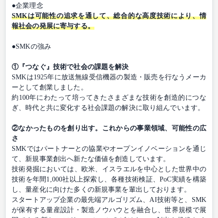
●企業理念
SMKは可能性の追求を通して、総合的な高度技術により、情
報社会の発展に寄与する。
●SMKの強み
①『つなぐ』技術で社会の課題を解決
SMKは1925年に放送無線受信機器の製造・販売を行なうメーカ
ーとして創業しました。
約100年にわたって培ってきたさまざまな技術を創造的につな
ぎ、時代と共に変化する社会課題の解決に取り組んでいます。
②なかったものを創り出す。これからの事業領域、可能性の広
さ
SMKではパートナーとの協業やオープンイノベーションを通じ
て、新規事業創出へ新たな価値を創造しています。
技術発掘においては、欧米、イスラエルを中心とした世界中の
技術を年間1,000社以上探索し、各種技術検証、PoC実績を構築
し、量産化に向けた多くの新規事業を輩出しております。
スタートアップ企業の最先端アルゴリズム、AI技術等と、SMK
が保有する量産設計・製造ノウハウとを融合し、世界規模で展