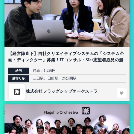
【経営陣直下】自社クリエイティブシステムの「システム企
画・ディレクター」募集！ITコンサル・SIer志望者必見の超
上流インターン【AI導入プロジェクト】
時給：1,226円
給与
三田駅、田町駅、芝公園駅
最寄り駅
株式会社フラッグシップオーケストラ