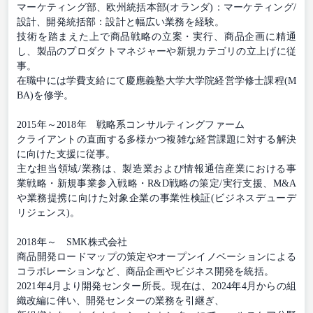
マーケティング部、欧州統括本部(オランダ)：マーケティング/
設計、開発統括部：設計と幅広い業務を経験。
技術を踏まえた上で商品戦略の立案・実行、商品企画に精通
し、製品のプロダクトマネジャーや新規カテゴリの立上げに従
事。
在職中には学費支給にて慶應義塾大学大学院経営学修士課程(M
BA)を修学。
2015年～2018年 戦略系コンサルティングファーム
クライアントの直面する多様かつ複雑な経営課題に対する解決
に向けた支援に従事。
主な担当領域/業務は、製造業および情報通信産業における事
業戦略・新規事業参入戦略・R&D戦略の策定/実行支援、M&A
や業務提携に向けた対象企業の事業性検証(ビジネスデューデ
リジェンス)。
2018年～ SMK株式会社
商品開発ロードマップの策定やオープンイノベーションによる
コラボレーションなど、商品企画やビジネス開発を統括。
2021年4月より開発センター所長。現在は、2024年4月からの組
織改編に伴い、開発センターの業務を引継ぎ、