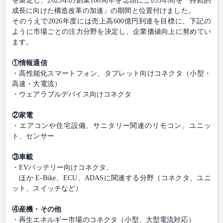
を策定し、2025年の創業100周年を念頭にこの3年間を「持続的
成長に向けた構造改革の加速」の期間と位置付けました。
そのうえで2026年度には売上高600億円到達を目標に、下記の
ように市場ごとの注力分野を決定し、企業価値向上に努めてい
ます。
①情報通信
・高性能化スマートフォン、タブレット向けコネクタ（小型・
高速・大電流）
・ウェアラブルデバイス向けコネクタ
②家電
・エアコンや住宅設備、サニタリー関連のリモコン、ユニッ
ト、センサー
③車載
・EVバッテリー向けコネクタ、
ほか E-Bike、ECU、ADASに関連する分野（コネクタ、ユニ
ット、スイッチなど）
④産機・その他
・再生エネルギー市場のコネクタ（小型、大型電流対応）