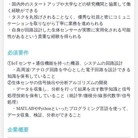
・国内外のスタートアップや大学などの研究機関と協業して働
く経験ができる
・タスクを丸投げされることなく、優秀な社員と密にコミュニ
ケーションを取りながら丁寧に業務を進められる
・自身が回路設計した生体センサーが実際に実用化される可能
性があるという貴重な経験を得られる
必須要件
①IoTセンサ＋通信機能を持った機器、システムの回路設計
・高周波/アナログ回路を中心とした電子回路を設計できる
知識を保有していること
②生体センサの信号抽出や分析アルゴリズムの開発
・データを収集し、分析を行って結果を出す数学知識と信号
処理技術を保有していること（統計学/微積分/線形代数学/信号
処理）
・MATLABやPythonといったプログラミング言語を使って、
データ収集、検証、分析ができること
企業概要