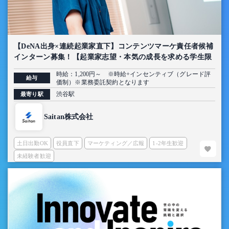
【DeNA出身×連続起業家直下】コンテンツマーケ責任者候補
インターン募集！【起業家志望・本気の成長を求める学生限
定】
時給：1,200円～ ※時給+インセンティブ（グレード評
給与
価制）※業務委託契約となります
渋谷駅
最寄り駅
Saitan株式会社
土日出勤OK
役員直下
マーケティング／広報
1-2年生歓迎
未経験者歓迎