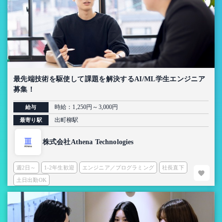
最先端技術を駆使して課題を解決するAI/ML学生エンジニア
募集！
時給：1,250円～3,000円
給与
出町柳駅
最寄り駅
株式会社Athena Technologies
週2日～
1-2年生歓迎
エンジニア／プログラミング
社長直下
土日出勤OK