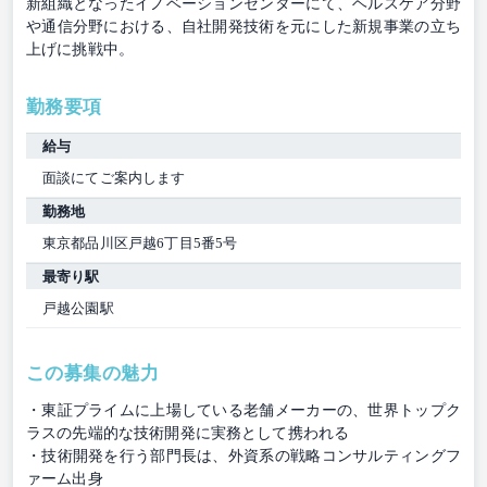
新組織となったイノベーションセンターにて、ヘルスケア分野
や通信分野における、自社開発技術を元にした新規事業の立ち
上げに挑戦中。
勤務要項
給与
面談にてご案内します
勤務地
東京都品川区戸越6丁目5番5号
最寄り駅
戸越公園駅
この募集の魅力
・東証プライムに上場している老舗メーカーの、世界トップク
ラスの先端的な技術開発に実務として携われる
・技術開発を行う部門長は、外資系の戦略コンサルティングフ
ァーム出身