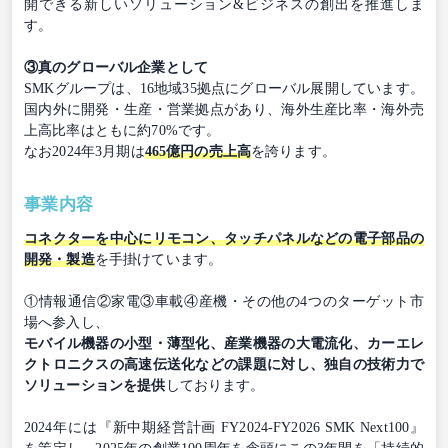
開できる新しいソリューション&ビジネスの創出を推進しま
す。
③真のグローバル企業として
SMKグループは、16地域35拠点にグローバル展開しています。
国内外に開発・生産・営業拠点があり、海外生産比率・海外売
上高比率はともに約70%です。
なお2024年3月期は
465億円の売上高
を誇ります。
事業内容
コネクターを中心にリモコン、タッチパネルなどの電子部品の
開発・製造
を手掛けています。
①情報通信②家電③車載④産機・その他の4つのターゲット市
場へ参入し、
モバイル機器の小型・薄型化、産業機器の大電流化、カーエレ
クトロニクスの高速伝送化などの課題に対し、独自の技術力で
ソリューションを提供
しております。
2024年には『新中期経営計画 FY2024-FY2026 SMK Next100』