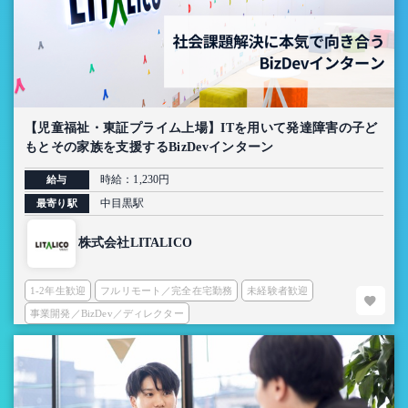
【児童福祉・東証プライム上場】ITを用いて発達障害の子ど
もとその家族を支援するBizDevインターン
時給：1,230円
給与
中目黒駅
最寄り駅
株式会社LITALICO
1-2年生歓迎
フルリモート／完全在宅勤務
未経験者歓迎
事業開発／BizDev／ディレクター