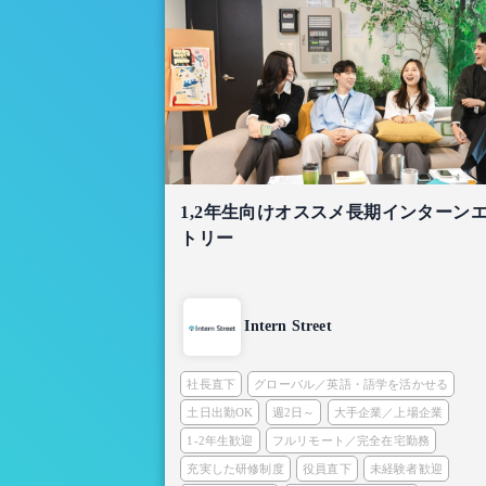
1,2年生向けオススメ長期インターン
トリー
Intern Street
社長直下
グローバル／英語・語学を活かせる
土日出勤OK
週2日～
大手企業／上場企業
1-2年生歓迎
フルリモート／完全在宅勤務
充実した研修制度
役員直下
未経験者歓迎