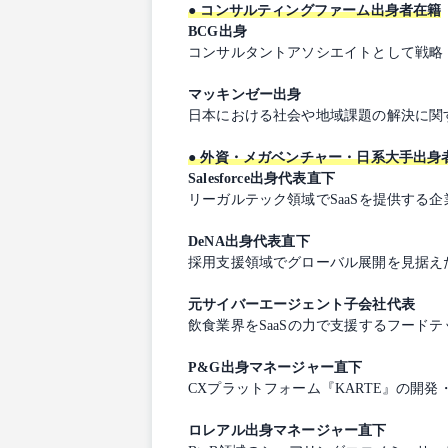
● コンサルティングファーム出身者在籍
BCG出身
コンサルタントアソシエイトとして戦略
マッキンゼー出身
日本における社会や地域課題の解決に関
● 外資・メガベンチャー・日系大手出身
Salesforce出身代表直下
リーガルテック領域でSaaSを提供す
DeNA出身代表直下
採用支援領域でグローバル展開を見据え
元サイバーエージェント子会社代表
飲食業界をSaaSの力で支援するフードテッ
P&G出身マネージャー直下
CXプラットフォーム『KARTE』の開
ロレアル出身マネージャー直下