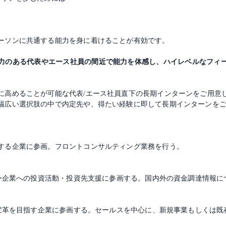
ーソンに共通する能力を身に着けることが有効です。
力のある代表やエース社員の間近で能力を体感し、ハイレベルなフィ
に高めることが可能な代表/エース社員直下の長期インターンをご用意
幅広い選択肢の中で内定先や、得たい経験に即して長期インターンを
する企業に参画。フロントコンサルティング業務を行う。
ャー企業への投資活動・投資先支援に参画する。国内外の資金調達情報
の変革を目指す企業に参画する。セールスを中心に、新規事業もしくは