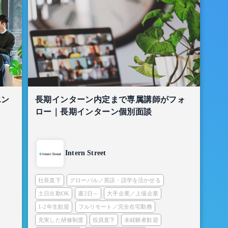
エン
長期インターン内定まで専属講師がフォ
ロー｜長期インターン個別面談
Intern Street
社長直下
グローバル／英語・語学を活かせる
土日出勤OK
週2日～
大手企業／上場企業
1-2年生歓迎
フルリモート／完全在宅勤務
充実した研修制度
役員直下
未経験者歓迎