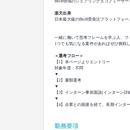
BtoB領域のシェアリングエコノミー
楽天出身
日本最大級のBtoB受発注プラットフォ
一緒に働いて思考フレームを学ぶ人、フ
1つでも気になる案件があればぜひ挑戦
＜選考フロー＞
【1】本ページよりエントリー
対象年度：不問
▼
【2】書類選考
▼
【3】インターン事前面談(インターン
▼
【4】企業との面接を経て、長期インタ
勤務要項