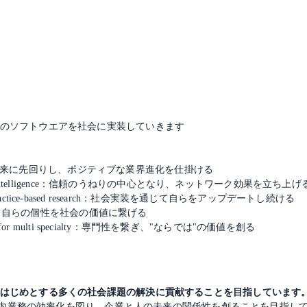
する未来のソフトウエアを社会に実装していきます
 Future：未来に先回りし、ポジティブな業界進化を仕掛ける
twork intelligence：信頼のうねりの中心となり、ネットワーク効果を立ち上げ
 practice-based research：社会実装を通じて自らをアップデートし続ける
urself：自らの個性を社会の価値に繋げる
ion for multi specialty：専門性を繋ぎ、"ならでは"の価値を創る
はじめとする多くの社会課題の解決に貢献することを目指しています
社内業務の効率化を図り、企業と人の未来の関係性を創ることを目指し