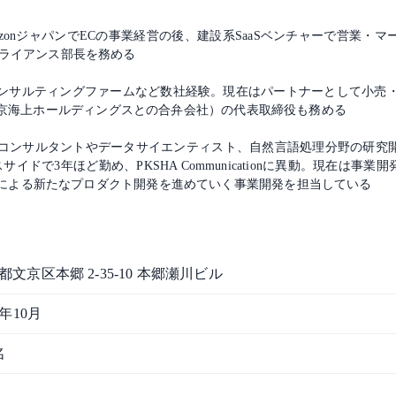
zonジャパンでECの事業経営の後、建設系SaaSベンチャーで営業・
グ＆アライアンス部長を務める
ンサルティングファームなど数社経験。現在はパートナーとして小売
t（東京海上ホールディングスとの合弁会社）の代表取締役も務める
コンサルタントやデータサイエンティスト、自然言語処理分野の研究開
イドで3年ほど勤め、PKSHA Communicationに異動。現在は
による新たなプロダクト開発を進めていく事業開発を担当している
都文京区本郷 2-35-10 本郷瀬川ビル
2年10月
名