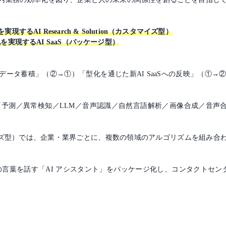
AI Research & Solution（カスタマイズ型）
実現するAI SaaS（パッケージ型）
ータ蓄積」（②→①）「型化を通じた新AI SaaSへの反映」（①→
。
「予測／異常検知／LLM／音声認識／自然言語解析／画像合成／音声合
ion（カスタマイズ型）では、企業・業界ごとに、複数の領域のアルゴリズムを
、⼈の⾔葉を話す「AI アシスタント」をパッケージ化し、コンタクトセン