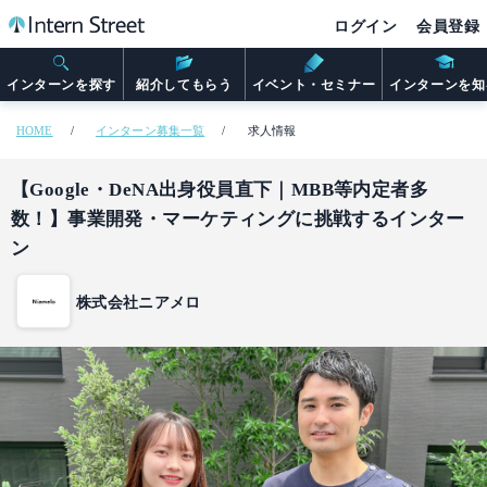
ログイン
会員登録
インターンを探す
紹介してもらう
イベント・セミナー
インターンを知
HOME
インターン募集一覧
求人情報
【Google・DeNA出身役員直下｜MBB等内定者多
数！】事業開発・マーケティングに挑戦するインター
ン
株式会社ニアメロ