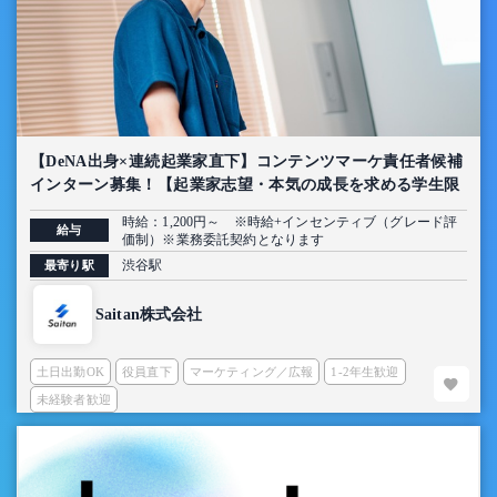
【DeNA出身×連続起業家直下】コンテンツマーケ責任者候補
インターン募集！【起業家志望・本気の成長を求める学生限
定】
時給：1,200円～ ※時給+インセンティブ（グレード評
給与
価制）※業務委託契約となります
渋谷駅
最寄り駅
Saitan株式会社
土日出勤OK
役員直下
マーケティング／広報
1-2年生歓迎
未経験者歓迎