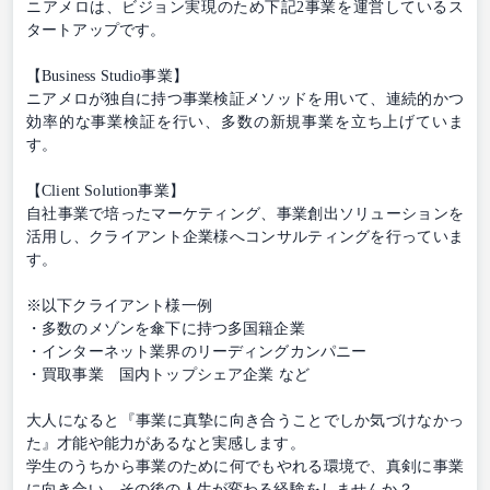
ニアメロは、ビジョン実現のため下記2事業を運営しているス
タートアップです。
【Business Studio事業】
ニアメロが独⾃に持つ事業検証メソッドを⽤いて、連続的かつ
効率的な事業検証を⾏い、多数の新規事業を⽴ち上げていま
す。
【Client Solution事業】
⾃社事業で培ったマーケティング、事業創出ソリューションを
活⽤し、クライアント企業様へコンサルティングを⾏っていま
す。
※以下クライアント様⼀例
・多数のメゾンを傘下に持つ多国籍企業
・インターネット業界のリーディングカンパニー
・買取事業 国内トップシェア企業 など
⼤⼈になると『事業に真摯に向き合うことでしか気づけなかっ
た』才能や能⼒があるなと実感します。
学⽣のうちから事業のために何でもやれる環境で、真剣に事業
に向き合い、その後の⼈⽣が変わる経験をしませんか？