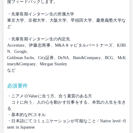
接フィードバックします。
・先輩⻑期インターン⽣の所属大学
東京⼤学、京都⼤学、⼤阪⼤学、早稲⽥⼤学、慶應義塾⼤学な
ど
・先輩⻑期インターン⽣の内定先
Accenture、伊藤忠商事、M&Aキャピタルパートナーズ、KIRI
N、Google、
Goldman Sachs、City証券、DeNA、Bain&Company、BCG、McK
insey&Company、Morgan Stanley
など
必須要件
・ニアメロValueに合う⽅、合う素質のある⽅
コトに向う、⼈の⼼を動かす仕事をする、本気の⼈⽣を⽣き
る
・基本的なPCスキル
・⽇本語にてコミュニケーションが可能なこと / Native level−fl
uent in Japanese