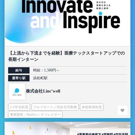
【上流から下流までを経験】医療テックスタートアップでの
長期インターン
時給：1,500円～
給与
浜松町駅
最寄り駅
株式会社Linc’well
1-2年生歓迎
フルリモート／完全在宅勤務
未経験者歓迎
事業開発／BizDev／ディレクター