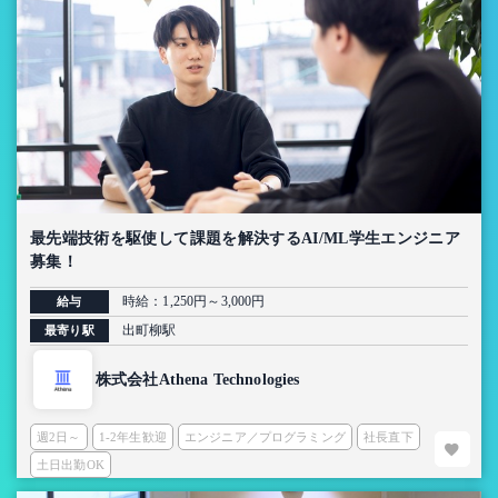
最先端技術を駆使して課題を解決するAI/ML学生エンジニア
募集！
時給：1,250円～3,000円
給与
出町柳駅
最寄り駅
株式会社Athena Technologies
週2日～
1-2年生歓迎
エンジニア／プログラミング
社長直下
土日出勤OK