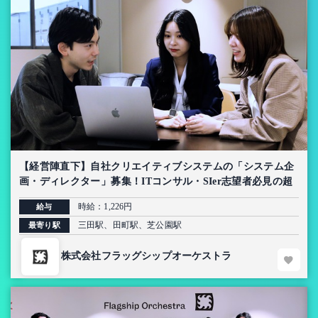
【経営陣直下】自社クリエイティブシステムの「システム企
画・ディレクター」募集！ITコンサル・SIer志望者必見の超
上流インターン【AI導入プロジェクト】
時給：1,226円
給与
三田駅、田町駅、芝公園駅
最寄り駅
株式会社フラッグシップオーケストラ