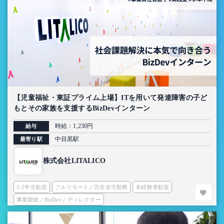
【児童福祉・東証プライム上場】ITを用いて発達障害の子ど
もとその家族を支援するBizDevインターン
時給：1,230円
給与
中目黒駅
最寄り駅
株式会社LITALICO
1-2年生歓迎
フルリモート／完全在宅勤務
未経験者歓迎
事業開発／BizDev／ディレクター