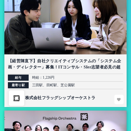
【経営陣直下】自社クリエイティブシステムの「システム企
画・ディレクター」募集！ITコンサル・SIer志望者必見の超
上流インターン【AI導入プロジェクト】
時給：1,226円
給与
三田駅、田町駅、芝公園駅
最寄り駅
株式会社フラッグシップオーケストラ