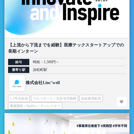
【上流から下流までを経験】医療テックスタートアップでの
長期インターン
時給：1,500円～
給与
浜松町駅
最寄り駅
株式会社Linc’well
1-2年生歓迎
フルリモート／完全在宅勤務
未経験者歓迎
事業開発／BizDev／ディレクター