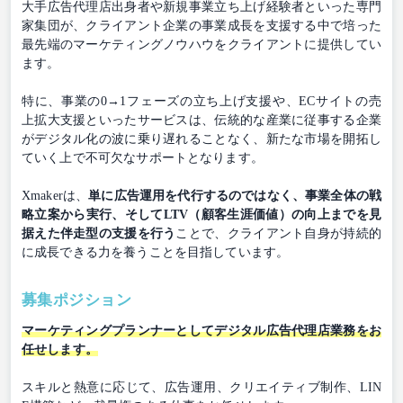
大手広告代理店出身者や新規事業立ち上げ経験者といった専門
家集団が、クライアント企業の事業成長を支援する中で培った
最先端のマーケティングノウハウをクライアントに提供してい
ます。
特に、事業の0→1フェーズの立ち上げ支援や、ECサイトの売
上拡大支援といったサービスは、伝統的な産業に従事する企業
がデジタル化の波に乗り遅れることなく、新たな市場を開拓し
ていく上で不可欠なサポートとなります。
Xmakerは、
単に広告運用を代行するのではなく、事業全体の戦
略立案から実行、そしてLTV（顧客生涯価値）の向上までを見
据えた伴走型の支援を行う
ことで、クライアント自身が持続的
に成長できる力を養うことを目指しています。
募集ポジション
マーケティングプランナーとしてデジタル広告代理店業務をお
任せします。
スキルと熱意に応じて、広告運用、クリエイティブ制作、LIN