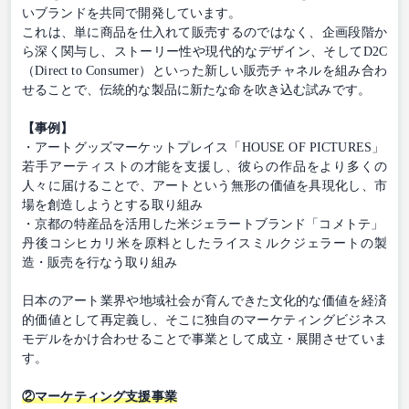
いブランドを共同で開発しています。
これは、単に商品を仕入れて販売するのではなく、企画段階か
ら深く関与し、ストーリー性や現代的なデザイン、そしてD2C
（Direct to Consumer）といった新しい販売チャネルを組み合わ
せることで、伝統的な製品に新たな命を吹き込む試みです。
【事例】
・アートグッズマーケットプレイス「HOUSE OF PICTURES」
若手アーティストの才能を支援し、彼らの作品をより多くの
人々に届けることで、アートという無形の価値を具現化し、市
場を創造しようとする取り組み
・京都の特産品を活用した米ジェラートブランド「コメトテ」
丹後コシヒカリ米を原料としたライスミルクジェラートの製
造・販売を行なう取り組み
日本のアート業界や地域社会が育んできた文化的な価値を経済
的価値として再定義し、そこに独自のマーケティングビジネス
モデルをかけ合わせることで事業として成立・展開させていま
す。
②マーケティング支援事業