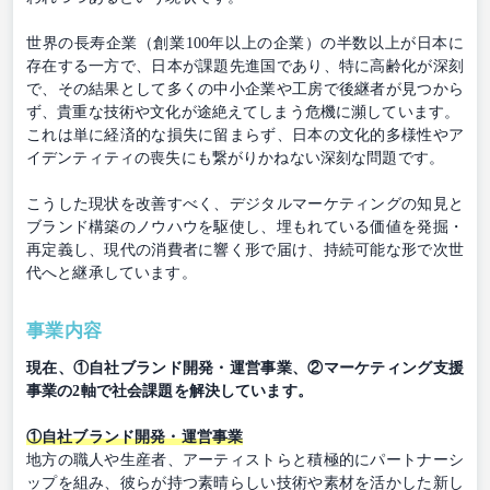
世界の長寿企業（創業100年以上の企業）の半数以上が日本に
存在する一方で、日本が課題先進国であり、特に高齢化が深刻
で、その結果として多くの中小企業や工房で後継者が見つから
ず、貴重な技術や文化が途絶えてしまう危機に瀕しています。
これは単に経済的な損失に留まらず、日本の文化的多様性やア
イデンティティの喪失にも繋がりかねない深刻な問題です。
こうした現状を改善すべく、デジタルマーケティングの知見と
ブランド構築のノウハウを駆使し、埋もれている価値を発掘・
再定義し、現代の消費者に響く形で届け、持続可能な形で次世
代へと継承しています。
事業内容
現在、①自社ブランド開発・運営事業、②マーケティング支援
事業の2軸で社会課題を解決しています。
①自社ブランド開発・運営事業
地方の職人や生産者、アーティストらと積極的にパートナーシ
ップを組み、彼らが持つ素晴らしい技術や素材を活かした新し