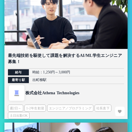
最先端技術を駆使して課題を解決するAI/ML学生エンジニア
募集！
時給：1,250円～3,000円
給与
出町柳駅
最寄り駅
株式会社Athena Technologies
週2日～
1-2年生歓迎
エンジニア／プログラミング
社長直下
土日出勤OK