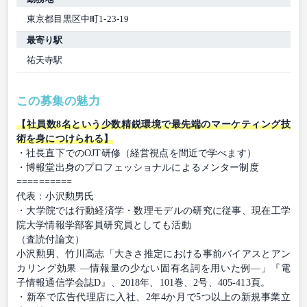
東京都目黒区中町1-23-19
最寄り駅
祐天寺駅
この募集の魅力
【社員数8名という少数精鋭環境で最先端のマーケティング技
術を身につけられる】
・社長直下でのOJT研修（経営視点を間近で学べます）
・博報堂出身のプロフェッショナルによるメンター制度
==========
代表：小沢勲男氏
・大学院では行動経済学・数理モデルの研究に従事、現在工学
院大学情報学部客員研究員としても活動
（査読付論文）
小沢勲男、竹川高志「大きさ推定における事前バイアスとアン
カリング効果 ―情報量の少ない固有名詞を用いた例―」『電
子情報通信学会誌D』、2018年、101巻、2号、405-413頁。
・新卒で広告代理店に入社、2年4か月で5つ以上の新規事業立