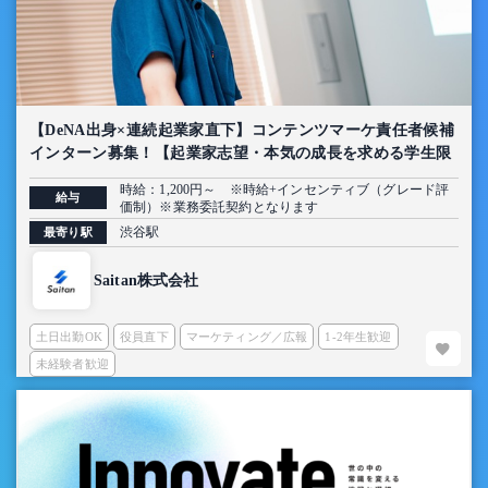
【DeNA出身×連続起業家直下】コンテンツマーケ責任者候補
インターン募集！【起業家志望・本気の成長を求める学生限
定】
時給：1,200円～ ※時給+インセンティブ（グレード評
給与
価制）※業務委託契約となります
渋谷駅
最寄り駅
Saitan株式会社
土日出勤OK
役員直下
マーケティング／広報
1-2年生歓迎
未経験者歓迎