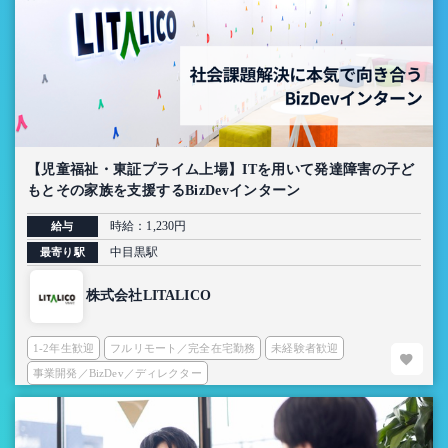
【児童福祉・東証プライム上場】ITを用いて発達障害の子ど
もとその家族を支援するBizDevインターン
時給：1,230円
給与
中目黒駅
最寄り駅
株式会社LITALICO
1-2年生歓迎
フルリモート／完全在宅勤務
未経験者歓迎
事業開発／BizDev／ディレクター